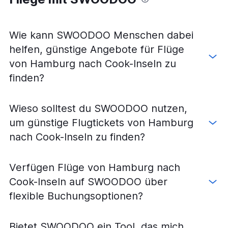
Flüge von Stuttgart nach Sydney
Flüge von München nach Melbourne-Tullamarine
Wie kann SWOODOO Menschen dabei
Flüge von Hamburg nach Sydney
helfen, günstige Angebote für Flüge
Flüge von Köln nach Melbourne-Tullamarine
von Hamburg nach Cook-Inseln zu
Flüge von Düsseldorf nach Auckland
finden?
Flüge von Düsseldorf nach Perth
Flüge von Berlin nach Auckland
Wieso solltest du SWOODOO nutzen,
Flüge von Dresden nach Melbourne-Tullamarine
um günstige Flugtickets von Hamburg
Flüge von Hamburg nach Melbourne-Tullamarine
nach Cook-Inseln zu finden?
Flüge von München nach Perth
Flüge von Hamburg nach Perth
Verfügen Flüge von Hamburg nach
Flüge von Hamburg nach Auckland
Cook-Inseln auf SWOODOO über
Flüge von Frankfurt am Main nach Nadi
flexible Buchungsoptionen?
Flüge von Weeze, Niederrhein nach Melbourne-
Tullamarine
Flüge von Frankfurt am Main nach Wellington
Bietet SWOODOO ein Tool, das mich