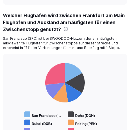
Welcher Flughafen wird zwischen Frankfurt am Main
Flughafen und Auckland am häufigsten für einen
Zwischenstopp genutzt?
San Francisco (SFO) ist bei SWOODOO-Nutzern der am häufigsten
ausgewählte Flughafen für Zwischenstopps auf dieser Strecke und
erscheint in 17% der Verbindungen für Hin- und Rückflug mit 1 Stopp.
Pie
Chart
graphic.
chart
with
6
slices.
San Francisco (…
Doha (DOH)
Dubai (DXB)
Peking (PEK)