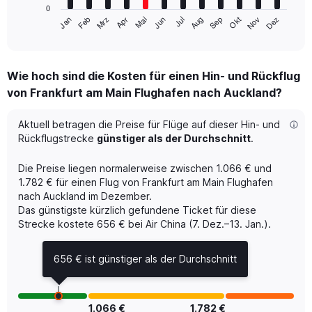
has
0
1
Mrz
Jun
Sep
Dez
Jan
Apr
Jul
Okt
Feb
Mai
Aug
Nov
X
End
of
axis
interactive
displaying
chart
categories.
Wie hoch sind die Kosten für einen Hin- und Rückflug
Range:
von Frankfurt am Main Flughafen nach Auckland?
12
categories.
The
Aktuell betragen die Preise für Flüge auf dieser Hin- und
chart
Rückflugstrecke
günstiger als der Durchschnitt
.
has
1
Die Preise liegen normalerweise zwischen 1.066 € und
Y
1.782 € für einen Flug von Frankfurt am Main Flughafen
axis
nach Auckland im Dezember.
displaying
Das günstigste kürzlich gefundene Ticket für diese
values.
Range:
Strecke kostete 656 € bei Air China (7. Dez.–13. Jan.).
0
to
656 € ist günstiger als der Durchschnitt
1800.
1.066 €
1.782 €