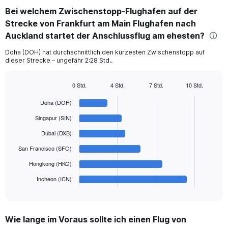
categories.
Bei welchem Zwischenstopp-Flughafen auf der
Range:
Strecke von Frankfurt am Main Flughafen nach
6
categories.
Auckland startet der Anschlussflug am ehesten?
The
chart
Doha (DOH) hat durchschnittlich den kürzesten Zwischenstopp auf
dieser Strecke – ungefähr 2:28 Std..
has
1
Y
0 Std.
4 Std.
7 Std.
10 Std.
axis
Bar
Chart
displaying
graphic.
chart
Doha (DOH)
with
values.
6
Singapur (SIN)
Range:
bars.
0
Dubai (DXB)
to
The
San Francisco (SFO)
2400.
chart
has
Hongkong (HKG)
1
Incheon (ICN)
X
End
of
axis
interactive
displaying
chart
categories.
Wie lange im Voraus sollte ich einen Flug von
Range: