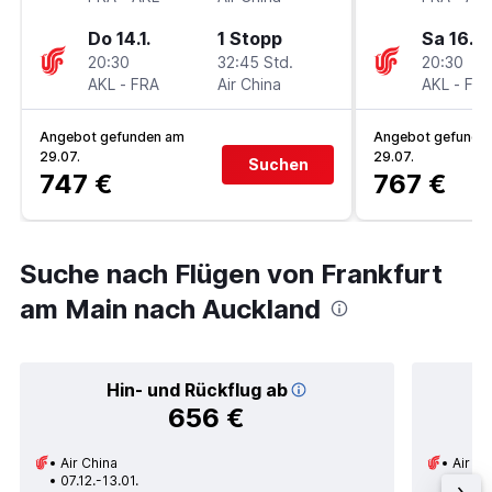
Do 14.1.
1 Stopp
Sa 16.1.
20:30
32:45 Std.
20:30
AKL
-
FRA
Air China
AKL
-
FR
Angebot gefunden am
Angebot gefunde
29.07.
29.07.
Suchen
747 €
767 €
Suche nach Flügen von Frankfurt
am Main nach Auckland
Hin- und Rückflug ab
656 €
Air China
Air Ch
07.12.-13.01.
23.08