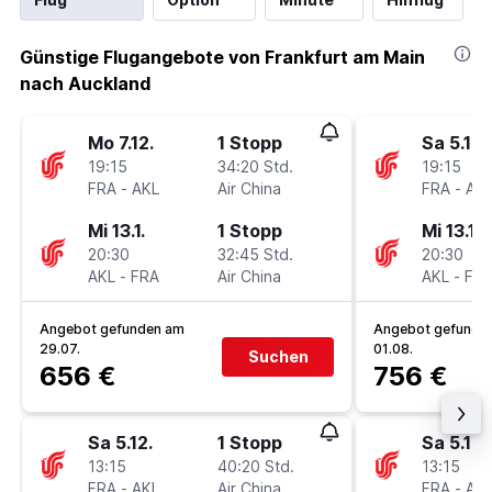
Günstige Flugangebote von Frankfurt am Main
nach Auckland
Mo 7.12.
1 Stopp
Sa 5.12.
19:15
34:20 Std.
19:15
FRA
-
AKL
Air China
FRA
-
AK
Mi 13.1.
1 Stopp
Mi 13.1.
20:30
32:45 Std.
20:30
AKL
-
FRA
Air China
AKL
-
FR
Angebot gefunden am
Angebot gefunde
29.07.
01.08.
Suchen
656 €
756 €
Sa 5.12.
1 Stopp
Sa 5.12.
13:15
40:20 Std.
13:15
FRA
-
AKL
Air China
FRA
-
AK