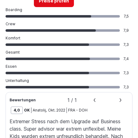
Preise prüfen
Boarding
7,5
Crew
7,9
Komfort
7,3
Gesamt
7,4
Essen
7,3
Unterhaltung
7,3
1
/
1
Bewertungen
4,0
OK
Anatolij
,
Okt. 2022
FRA
-
DOH
Extremer Stress nach dem Upgrade auf Business
class. Super advisor war extrem unflexibel. Meine
Kids wurden extrem unfreundlich behandelt. Nach