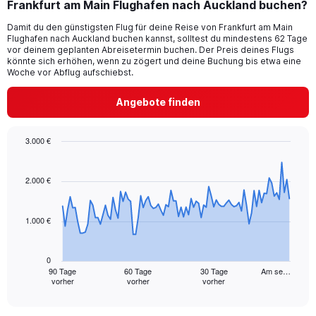
Frankfurt am Main Flughafen nach Auckland buchen?
6
categories.
Damit du den günstigsten Flug für deine Reise von Frankfurt am Main
The
Flughafen nach Auckland buchen kannst, solltest du mindestens 62 Tage
chart
vor deinem geplanten Abreisetermin buchen. Der Preis deines Flugs
has
könnte sich erhöhen, wenn zu zögert und deine Buchung bis etwa eine
1
Woche vor Abflug aufschiebst.
Y
axis
Angebote finden
displaying
values.
Range:
3.000 €
0
Chart
Chart
to
graphic.
with
600.
91
2.000 €
data
points.
1.000 €
The
chart
has
0
1
90 Tage
60 Tage
30 Tage
Am se…
vorher
vorher
vorher
X
End
of
axis
interactive
displaying
chart