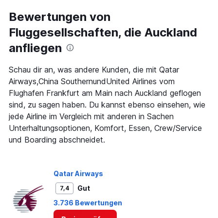
categories.
Range:
Bewertungen von
91
Fluggesellschaften, die Auckland
categories.
The
anfliegen
chart
has
1
Schau dir an, was andere Kunden, die mit Qatar
Y
Airways,China SouthernundUnited Airlines vom
axis
Flughafen Frankfurt am Main nach Auckland geflogen
displaying
sind, zu sagen haben. Du kannst ebenso einsehen, wie
values.
Range:
jede Airline im Vergleich mit anderen in Sachen
0
Unterhaltungsoptionen, Komfort, Essen, Crew/Service
to
und Boarding abschneidet.
3000.
Qatar Airways
Gut
7,4
3.736 Bewertungen