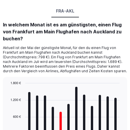
FRA-AKL
In welchem Monat ist es am günstigsten, einen Flug
von Frankfurt am Main Flughafen nach Auckland zu
buchen?
Aktuell ist der Mai der günstigste Monat, für den du einen Flug von
Frankfurt am Main Flughafen nach Auckland buchen kannst
(Durchschnittspreis: 798 €). Ein Flug von Frankfurt am Main Flughafen
nach Auckland im Juli wird am teuersten (Durchschnittspreis: 1.689 €).
Mehrere Faktoren beeinflussen den Preis eines Flugs. Daher kannst
durch den Vergleich von Airlines, Abflughäfen und Zeiten Kosten sparen.
1.800 €
Bar
Chart
graphic.
chart
with
1.200 €
12
bars.
600 €
The
chart