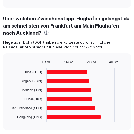
of
axis
interactive
displaying
chart
categories.
Über welchen Zwischenstopp-Flughafen gelangst du
Range:
am schnellsten von Frankfurt am Main Flughafen
6
categories.
nach Auckland?
The
chart
Flüge über Doha (DOH) haben die kürzeste durchschnittliche
Reisedauer pro Strecke für diese Verbindung: 24:13 Std..
has
1
Y
0 Std.
14 Std.
27 Std.
40 Std.
axis
Bar
Chart
displaying
graphic.
chart
Doha (DOH)
with
values.
6
Singapur (SIN)
Range:
bars.
0
Incheon (ICN)
to
The
Dubai (DXB)
3000.
chart
has
San Francisco (SFO)
1
Hongkong (HKG)
X
End
of
axis
interactive
displaying
chart