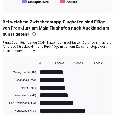
Singapur (SIN)
Andere
End
of
interactive
chart
Bei welchem Zwischenstopp-Flughafen sind Flüge
von Frankfurt am Main Flughafen nach Auckland am
günstigsten?
Flüge über Guangzhou (CAN) hatten den niedrigsten Durchschnittspreis
für diese Strecke: Hin- und Rückflüge mit einem Zwischenstopp dort
kosteten etwa 1.193 €.
0
1.000 €
2.000 €
3.000 €
Bar
Chart
graphic.
chart
Guangzhou (CAN)
with
6
Shanghai (PVG)
bars.
Peking (PEK)
The
Vancouver (YVR)
chart
has
San Francisco (SFO)
1
Hongkong (HKG)
X
End