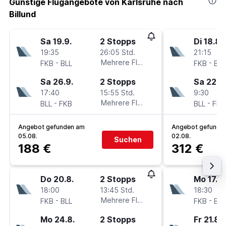
Günstige Flugangebote von Karlsruhe nach
Billund
Sa 19.9.
2 Stopps
Di 18.8.
19:35
26:05 Std.
21:15
-
Mehrere Fluglinien
-
FKB
BLL
FKB
BLL
Sa 26.9.
2 Stopps
Sa 22.8.
17:40
15:55 Std.
9:30
-
Mehrere Fluglinien
-
BLL
FKB
BLL
FKB
Angebot gefunden am
Angebot gefunde
05.08.
02.08.
Suchen
188 €
312 €
Do 20.8.
2 Stopps
Mo 17.8.
18:00
13:45 Std.
18:30
-
Mehrere Fluglinien
-
FKB
BLL
FKB
BLL
Mo 24.8.
2 Stopps
Fr 21.8.