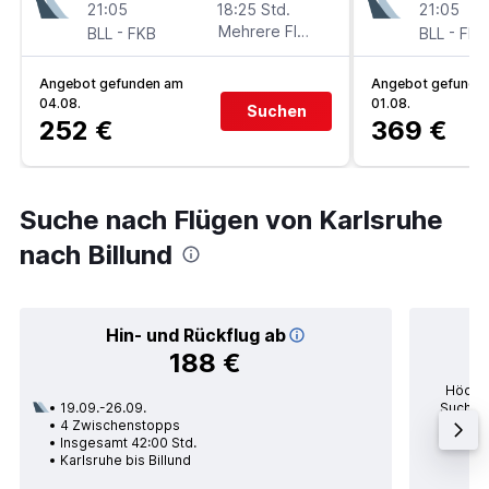
21:05
18:25 Std.
21:05
-
Mehrere Fluglinien
-
BLL
FKB
BLL
FKB
Angebot gefunden am
Angebot gefunde
04.08.
01.08.
Suchen
252 €
369 €
Suche nach Flügen von Karlsruhe
nach Billund
Hin- und Rückflug ab
188 €
Höchst
19.09.-26.09.
Suchanf
4 Zwischenstopps
po
Insgesamt 42:00 Std.
Durc
Karlsruhe bis Billund