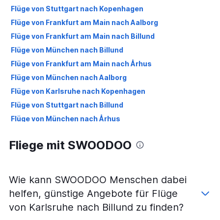
Flüge von Stuttgart nach Kopenhagen
Flüge von Frankfurt am Main nach Aalborg
Flüge von Frankfurt am Main nach Billund
Flüge von München nach Billund
Flüge von Frankfurt am Main nach Århus
Flüge von München nach Aalborg
Flüge von Karlsruhe nach Kopenhagen
Flüge von Stuttgart nach Billund
Flüge von München nach Århus
Flüge von Stuttgart nach Aalborg
Fliege mit SWOODOO
Flüge von Stuttgart nach Århus
Flüge von Friedrichshafen nach Kopenhagen
Flüge von München nach Esbjerg
Wie kann SWOODOO Menschen dabei
Flüge von München nach Sonderburg
helfen, günstige Angebote für Flüge
von Karlsruhe nach Billund zu finden?