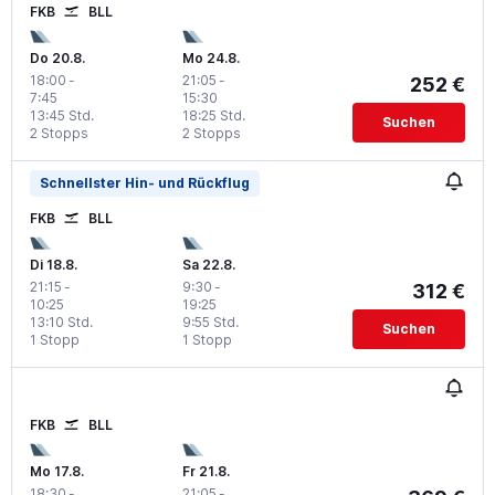
FKB
BLL
Do 20.8.
Mo 24.8.
18:00
-
21:05
-
252 €
7:45
15:30
13:45 Std.
18:25 Std.
Suchen
2 Stopps
2 Stopps
Schnellster Hin- und Rückflug
FKB
BLL
Di 18.8.
Sa 22.8.
21:15
-
9:30
-
312 €
10:25
19:25
13:10 Std.
9:55 Std.
Suchen
1 Stopp
1 Stopp
FKB
BLL
Mo 17.8.
Fr 21.8.
18:30
-
21:05
-