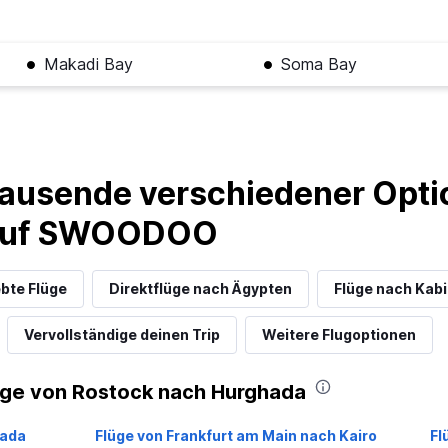
Makadi Bay
Soma Bay
ausende verschiedener Optio
 auf SWOODOO
ebte Flüge
Direktflüge nach Ägypten
Flüge nach Kab
Vervollständige deinen Trip
Weitere Flugoptionen
üge von Rostock nach Hurghada
hada
Flüge von Frankfurt am Main nach Kairo
Fl