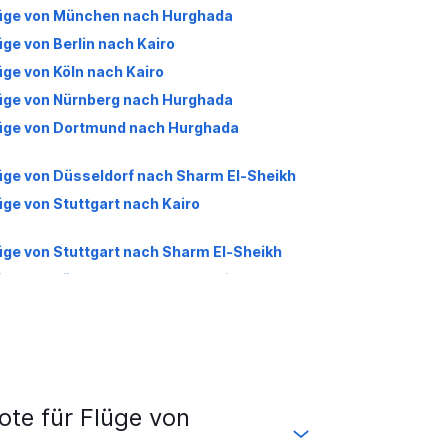
üge von München nach Hurghada
üge von Berlin nach Kairo
üge von Köln nach Kairo
üge von Nürnberg nach Hurghada
üge von Dortmund nach Hurghada
üge von Düsseldorf nach Sharm El-Sheikh
üge von Stuttgart nach Kairo
üge von Stuttgart nach Sharm El-Sheikh
üge von Köln nach Sharm El-Sheikh
üge von Nürnberg nach Kairo
üge von München nach Sharm El-Sheikh
üge von Bremen nach Kairo
üge von Düsseldorf nach Luxor
te für Flüge von
üge von Frankfurt am Main nach Luxor