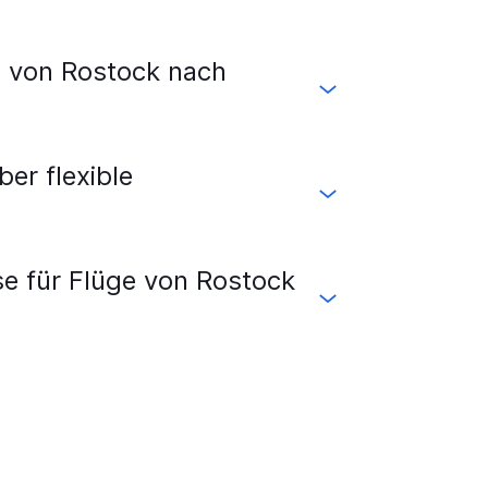
üge von Frankfurt am Main nach Alexandria
s von Rostock nach
r flexible
se für Flüge von Rostock