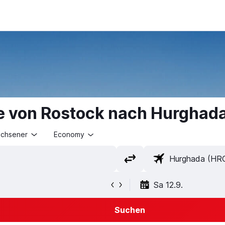
e von Rostock nach Hurghad
achsener
Economy
Sa 12.9.
Suchen