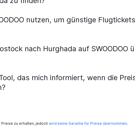
da zu finden?
ndria
Flüge von Nürnberg nach Sharm El-Sheikh
Fl
Alam
Flüge von Leipzig nach Kairo
OODOO nutzen, um günstige Flugticket
Rostock nach Hurghada auf SWOODOO übe
ol, das mich informiert, wenn die Prei
n?
Preise zu erhalten, jedoch
wird keine Garantie für Preise übernommen
.