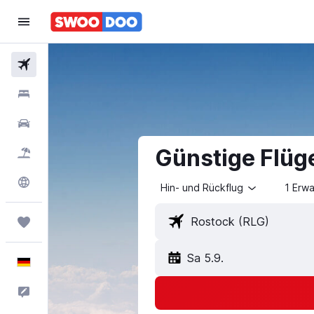
Flüge
Hotels
Mietwagen
Günstige Flüg
Pauschalreisen
Explore
Hin- und Rückflug
1 Erw
Trips
Sa 5.9.
Deutsch
Feedback