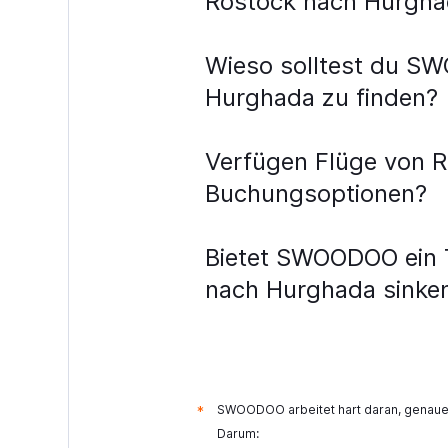
Rostock nach Hurgha
Flüge von Düsseldorf nach Alexa
Flüge von Nürnberg nach Marsa 
Wieso solltest du SW
Hurghada zu finden?
Verfügen Flüge von 
Buchungsoptionen?
Bietet SWOODOO ein To
nach Hurghada sinke
SWOODOO arbeitet hart daran, genaue 
*
Darum: