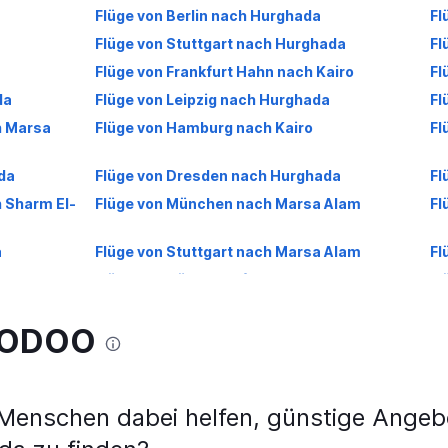
Flüge von Berlin nach Hurghada
Fl
Flüge von Stuttgart nach Hurghada
Fl
Flüge von Frankfurt Hahn nach Kairo
Fl
da
Flüge von Leipzig nach Hurghada
Fl
h Marsa
Flüge von Hamburg nach Kairo
Fl
da
Flüge von Dresden nach Hurghada
Fl
h Sharm El-
Flüge von München nach Marsa Alam
Fl
a
Flüge von Stuttgart nach Marsa Alam
Fl
ch Hurghada
Flüge von Düsseldorf nach Marsa Alam
Fl
heikh
Flüge von Hannover nach Marsa Alam
Fl
WOODOO
ada
Flüge von Berlin nach Marsa Alam
Fl
ria
Flüge von Hannover nach Kairo
Fl
l-Sheikh
Flüge von Frankfurt Hahn nach Sharm El-
Fl
nschen dabei helfen, günstige Angebo
Sheikh
El-Sheikh
Flüge von Köln nach Marsa Alam
Fl