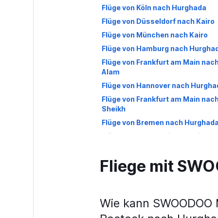
Flüge von Köln nach Hurghada
Flüge von Düsseldorf nach Kairo
Flüge von München nach Kairo
Flüge von Hamburg nach Hurgha
Flüge von Frankfurt am Main nac
Alam
Flüge von Hannover nach Hurgha
Flüge von Frankfurt am Main nac
Sheikh
Flüge von Bremen nach Hurghad
Flüge von Weeze, Niederrhein na
Flüge von Berlin nach Sharm El-S
Fliege mit S
Flüge von Karlsruhe nach Hurgh
Flüge von München nach Alexand
Flüge von Hamburg nach Sharm E
Wie kann SWOODOO Me
Flüge von Hannover nach Sharm 