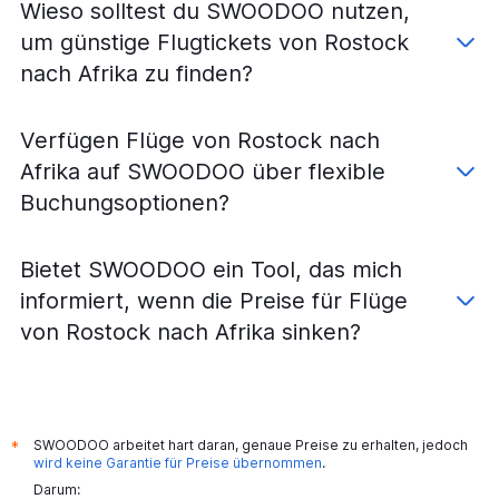
Wieso solltest du SWOODOO nutzen,
Flüge von Frankfurt am Main nach Tokio-Narita
um günstige Flugtickets von Rostock
Flüge von Frankfurt am Main nach Warschau–Chopin
nach Afrika zu finden?
Flüge von Düsseldorf nach Rom Fiumicino
Flüge von Köln nach Palma de Mallorca
Verfügen Flüge von Rostock nach
Flüge von Düsseldorf nach München
Afrika auf SWOODOO über flexible
Flüge von Düsseldorf nach London Stansted
Buchungsoptionen?
Flüge von Düsseldorf nach London Luton
Flüge von Frankfurt am Main nach Oslo-Gardermoen
Bietet SWOODOO ein Tool, das mich
Flüge von Düsseldorf nach Alicante
informiert, wenn die Preise für Flüge
Flüge von Köln nach Berlin
von Rostock nach Afrika sinken?
Flüge von Berlin nach Düsseldorf
Flüge von Düsseldorf nach Málaga
Flüge von Düsseldorf nach Las Palmas de Gran Canaria
Flüge von Frankfurt Hahn nach Palma de Mallorca
SWOODOO arbeitet hart daran, genaue Preise zu erhalten, jedoch
*
wird keine Garantie für Preise übernommen
.
Flüge von Düsseldorf nach London-Heathrow
Darum:
Flüge von Frankfurt am Main nach Madrid