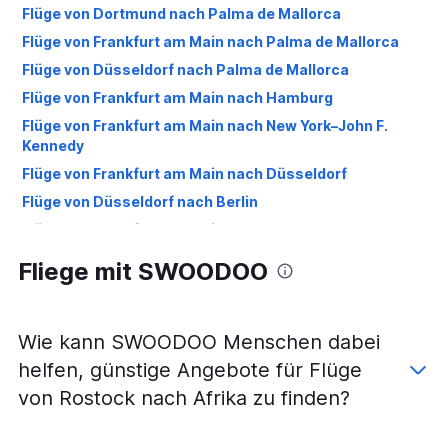
Flüge von Dortmund nach Palma de Mallorca
Flüge von Frankfurt am Main nach Palma de Mallorca
Flüge von Düsseldorf nach Palma de Mallorca
Flüge von Frankfurt am Main nach Hamburg
Flüge von Frankfurt am Main nach New York–John F.
Kennedy
Flüge von Frankfurt am Main nach Düsseldorf
Flüge von Düsseldorf nach Berlin
Flüge von Frankfurt am Main nach Istanbul
Flüge von Frankfurt am Main nach Newark Liberty
Fliege mit SWOODOO
International
Flüge von Frankfurt am Main nach Bangkok Dong Muang
Flüge von Düsseldorf nach Istanbul
Wie kann SWOODOO Menschen dabei
Flüge von Düsseldorf nach Venedig M.P.
helfen, günstige Angebote für Flüge
Flüge von München nach Frankfurt am Main
von Rostock nach Afrika zu finden?
Flüge von Frankfurt am Main nach Tokio Haneda
Flüge von Düsseldorf nach Warschau–Chopin