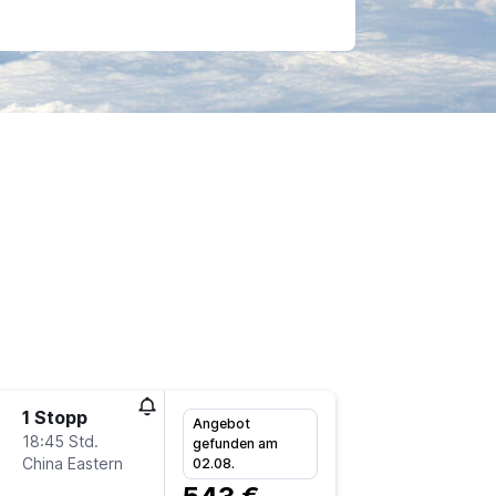
1 Stopp
So 23.8
Angebot
18:45 Std.
19:10
gefunden am
China Eastern
-
02.08.
FRA
CN