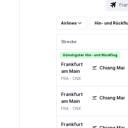
Airlines
Hin- und Rückfl
Strecke
Günstigster Hin- und Rückflug
Frankfurt
Chiang Mai
am Main
Frankfurt am Main
Chiang Mai
FRA
-
CNX
Frankfurt
Chiang Mai
am Main
Frankfurt am Main
Chiang Mai
FRA
-
CNX
Frankfurt
Chiang Mai