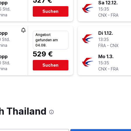
527 €
topp
Sa 12.12.
5 Std.
15:35
Suchen
hina
-
CNX
FRA
topp
Di 1.12.
Angebot
 Std.
13:35
gefunden am
hina
-
04.08.
FRA
CNX
529 €
topp
Mo 1.3.
0 Std.
15:35
Suchen
hina
-
CNX
FRA
h Thailand