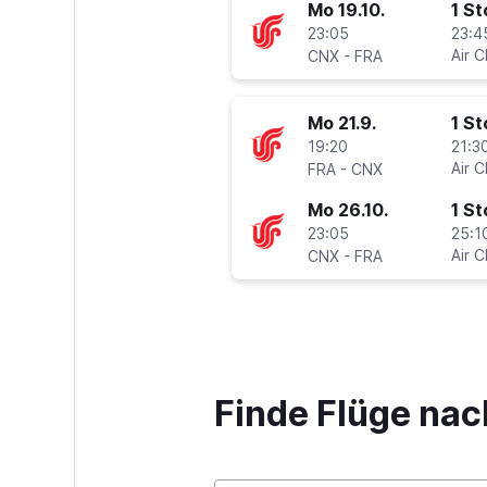
Mo 19.10.
1 S
23:05
23:4
-
Air C
CNX
FRA
Mo 21.9.
1 S
19:20
21:30
-
Air C
FRA
CNX
Mo 26.10.
1 S
23:05
25:1
-
Air C
CNX
FRA
Finde Flüge nac