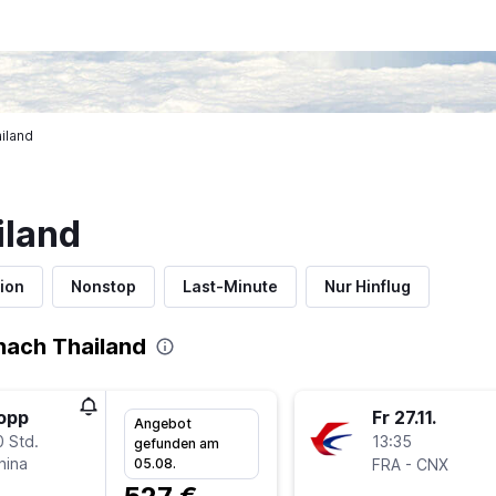
iland
iland
ion
Nonstop
Last-Minute
Nur Hinflug
nach Thailand
topp
Fr 27.11.
Angebot
0 Std.
13:35
gefunden am
hina
-
05.08.
FRA
CNX