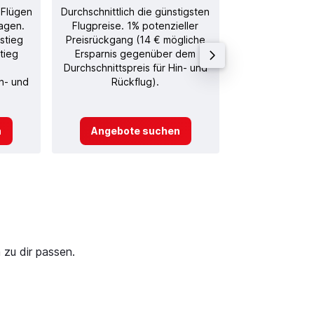
 Flügen
Durchschnittlich die günstigsten
Durchschnitt
agen.
Flugpreise. 1% potenzieller
Rückflug in
stieg
Preisrückgang (14 € mögliche
tieg
Ersparnis gegenüber dem
Durchschnittspreis für Hin- und
in- und
Rückflug).
n
Angebote suchen
Angebot
 zu dir passen.