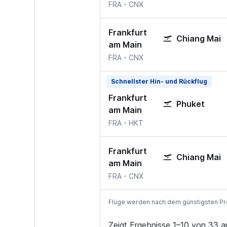
Frankfurt am Main
Chiang Mai
FRA
-
CNX
Frankfurt
Chiang Mai
am Main
Frankfurt am Main
Chiang Mai
FRA
-
CNX
Schnellster Hin- und Rückflug
Frankfurt
Phuket
am Main
Frankfurt am Main
Phuket International
FRA
-
HKT
Frankfurt
Chiang Mai
am Main
Frankfurt am Main
Chiang Mai
FRA
-
CNX
Flüge werden nach dem günstigsten Preis
Zeigt Ergebnisse 1–10 von 33 a