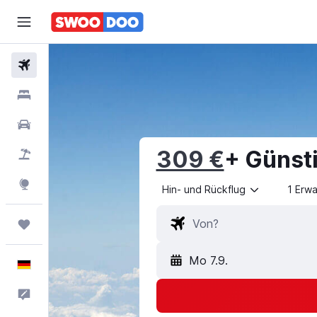
Flüge
Hotels
Mietwagen
309 €
+ Günst
Pauschalreisen
Explore
Hin- und Rückflug
1 Erw
Trips
Mo 7.9.
Deutsch
Feedback