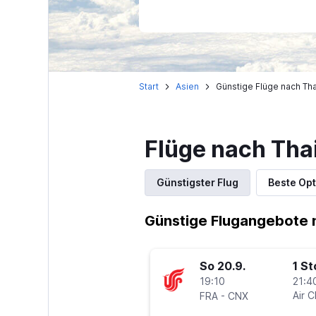
Start
Asien
Günstige Flüge nach Tha
Flüge nach Tha
Günstigster Flug
Beste Opt
Günstige Flugangebote 
So 20.9.
1 S
19:10
21:4
-
Air C
FRA
CNX