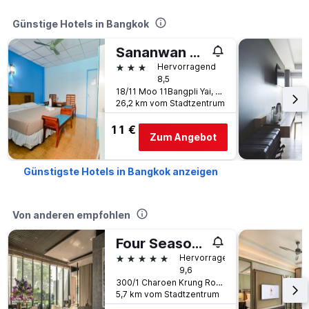
Günstige Hotels in Bangkok
Sananwan Palace
3 Sterne
Hervorragend
8,5
18/11 Moo 11Bangpli Yai, Bangkok, Thailand
26,2 km vom Stadtzentrum
11 €
Zum Angebot
Günstigste Hotels in Bangkok anzeigen
Von anderen empfohlen
Four Seasons Hotel Bangkok at Chao Phraya River
5 Sterne
Hervorragend
9,6
300/1 Charoen Krung Road, Sathorn, Bangkok, Thailand
5,7 km vom Stadtzentrum