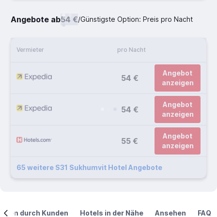
Angebote ab
54 €
/
Günstigste Option: Preis pro Nacht
Vermieter
pro Nacht
Angebot
54 €
anzeigen
Angebot
54 €
anzeigen
Angebot
55 €
anzeigen
65 weitere S31 Sukhumvit Hotel Angebote
ngen durch Kunden
Hotels in der Nähe
Ansehen
FAQ