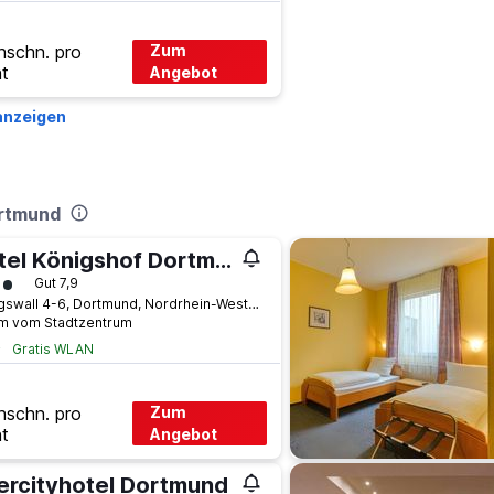
hschn. pro
Zum
t
Angebot
anzeigen
ortmund
Hotel Königshof Dortmund
ertungskategorie 3
Gut 7,9
Königswall 4-6, Dortmund, Nordrhein-Westfalen, Deutschland
km vom Stadtzentrum
Gratis WLAN
hschn. pro
Zum
t
Angebot
tercityhotel Dortmund