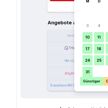
M
D
55 €
Angebote ab
/
Günstigst
3
4
Vermieter
pr
10
11
17
18
24
25
31
Günstiger
D
5 weitere NH Dortmund Angebot