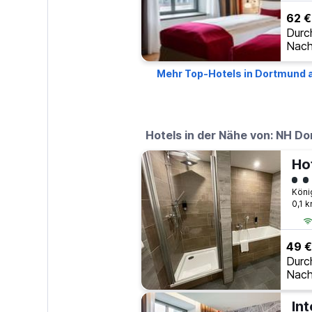
62 €
Durc
Nach
Mehr Top-Hotels in Dortmund 
Hotels in der Nähe von: NH D
Bew
0,1 
49 €
Durc
Nach
In