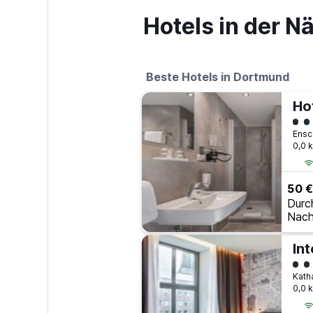
Hotels in der N
Beste Hotels in Dortmund
Ho
Bew
0,0 
50 €
Durc
Nach
In
Bew
0,0 