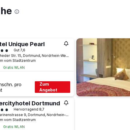
ähe
tel Unique Pearl
ertungskategorie 4
Gut 7,6
Enscheder Str. 15, Dortmund, Nordrhein-Westfalen, Deutschland
km vom Stadtzentrum
Gratis WLAN
hschn. pro
Zum
t
Angebot
tercityhotel Dortmund
ertungskategorie 4
Hervorragend 8,7
Katharinenstrasse 9, Dortmund, Nordrhein-Westfalen, Deutschland
km vom Stadtzentrum
Gratis WLAN