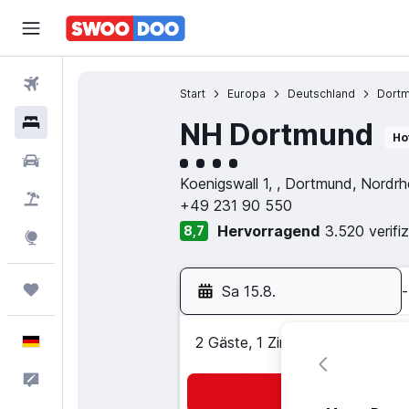
Flüge
Start
Europa
Deutschland
Dort
Hotels
NH Dortmund
Ho
Bewertungskategorie 4
Mietwagen
Koenigswall 1, , Dortmund, Nordr
Pauschalreisen
+49 231 90 550
Hervorragend
3.520 verifi
8,7
Explore
Trips
Sa 15.8.
-
Deutsch
2 Gäste, 1 Zimmer
Feedback
Suc