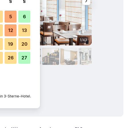
S
S
5
6
12
13
1/43
Gebäude
19
20
26
27
in 3-Sterne-Hotel.