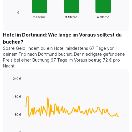
folgende
Achse,
Diagramm
die
zeigt
0
die
2-Sterne
3-Sterne
4-Sterne
den
End
Hotelkategorien
of
durchschnittlichen
nach
interactive
Zimmerpreis
chart
Sternen
für
Hotel in Dortmund: Wie lange im Voraus solltest du
anzeigt
dieses
buchen?
Das
Wochenende
Diagramm
Spare Geld, indem du ein Hotel mindestens 67 Tage vor
in
hat
deinem Trip nach Dortmund buchst. Der niedrigste gefundene
den
1
Preis bei einer Buchung 67 Tage im Voraus betrug 72 € pro
letzten
Y-
Nacht.
3
Achse,
Tagen,
die
240 €
aggregiert
den
nach
Line
Chart
durchschnittlichen
graphic.
chart
Sternebewertung.
Zimmerpreis
with
Das
160 €
für
90
Diagramm
heute
data
hat
points.
Nacht
1
in
80 €
X-
Das
den
Achse,
folgende
letzten
die
Diagramm
3