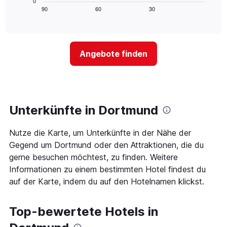
0
die
zeigt,
Tagen
90
60
30
End
Hotelkategorien
of
wie
anzeigt.
interactive
nach
sich
chart
Sternen
der
anzeigt
Preis
Das
Angebote finden
für
Diagramm
ein
hat
Zimmer
1
ändert,
Y-
je
Achse,
näher
Unterkünfte in Dortmund
die
das
den
Aufenthaltsdatum
durchschnittlichen
Nutze die Karte, um Unterkünfte in der Nähe der
rückt.
Zimmerpreis
Das
Gegend um Dortmund oder den Attraktionen, die du
an
Diagramm
gerne besuchen möchtest, zu finden. Weitere
diesem
hat
Wochenende
Informationen zu einem bestimmten Hotel findest du
1
anzeigt,
auf der Karte, indem du auf den Hotelnamen klickst.
X-
der
Achse,
in
die
den
Top-bewertete Hotels in
die
letzten
Anzahl
3