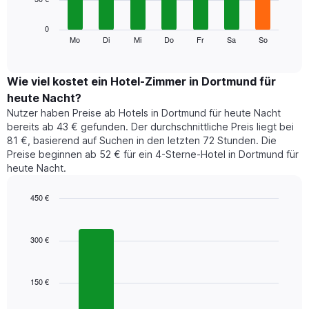
die
die
Das
0
Monate
folgende
Mo
Di
Mi
Do
Fr
Sa
So
End
anzeigt.
of
Diagramm
Das
interactive
zeigt
chart
Diagramm
den
Wie viel kostet ein Hotel-Zimmer in Dortmund für
hat
durchschnittlichen
1
heute Nacht?
Preis
Y-
Nutzer haben Preise ab Hotels in Dortmund für heute Nacht
eines
Achse,
bereits ab 43 € gefunden. Der durchschnittliche Preis liegt bei
Zimmers
die
81 €, basierend auf Suchen in den letzten 72 Stunden. Die
für
den
Preise beginnen ab 52 € für ein 4-Sterne-Hotel in Dortmund für
den
durchschnittlichen
heute Nacht.
jeweiligen
Zimmerpreis
Wochentag.
anzeigt.
Das
450 €
Diagramm
Bar
Chart
hat
graphic.
chart
1
with
300 €
3
X-
bars.
Achse,
die
150 €
Das
die
folgende
Wochentage