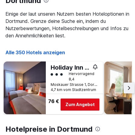
Dortmund
der
Tagen
Tage
gefunden
vor
Einige der laut unseren Nutzern besten Hoteloptionen in
wurde.
dem
Dortmund. Grenze deine Suche ein, indem du
Aufenthalt
Nutzerbewertungen, Hotelbeschreibungen und Infos zu
anzeigt
den Annehmlichkeiten liest.
Das
Diagramm
hat
Alle 350 Hotels anzeigen
1
Y-
Achse,
Holiday Inn Express Dortmund By IHG
die
Bewertungskategorie 3
Hervorragend
den
8,4
durchschnittlichen
Moskauer Strasse 1, Dortmund, Nordrhein-Westfalen, Deutschland
Zimmerpreis
4,7 km vom Stadtzentrum
anzeigt
76 €
Zum Angebot
Hotelpreise in Dortmund