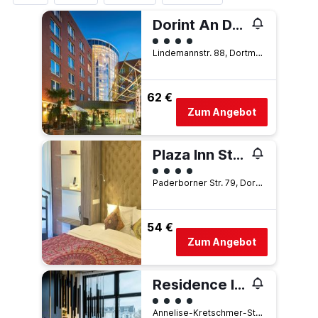
Dorint An Den Westfalenhallen Dortmund
Bewertungskategorie 4
Lindemannstr. 88, Dortmund, Nordrhein-Westfalen, Deutschland
62 €
Zum Angebot
Plaza Inn Stays Design Dortmund
Bewertungskategorie 4
Paderborner Str. 79, Dortmund, Nordrhein-Westfalen, Deutschland
54 €
Zum Angebot
Residence Inn by Marriott Dortmund City
Bewertungskategorie 4
Annelise-Kretschmer-Straße 1, Dortmund, Nordrhein-Westfalen, Deutschland