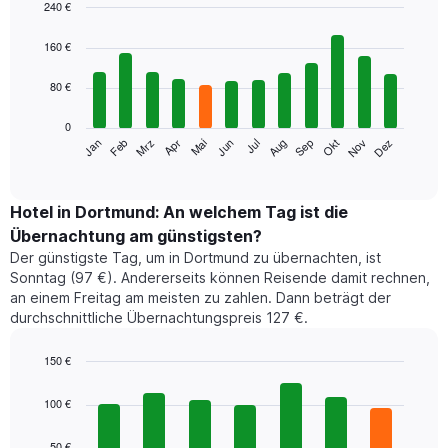
240 €
Bar
Chart
graphic.
chart
160 €
with
12
80 €
bars.
0
Das
Jan
Feb
Mrz
Apr
Mai
Jun
Jul
Aug
Sep
Okt
Nov
Dez
folgende
End
of
Diagramm
interactive
zeigt
chart
den
Hotel in Dortmund: An welchem Tag ist die
durchschnittlichen
Übernachtung am günstigsten?
Zimmerpreis
Der günstigste Tag, um in Dortmund zu übernachten, ist
im
Sonntag (97 €). Andererseits können Reisende damit rechnen,
jeweiligen
an einem Freitag am meisten zu zahlen. Dann beträgt der
Monat
durchschnittliche Übernachtungspreis 127 €.
an.
Das
Diagramm
150 €
hat
Bar
Chart
1
graphic.
chart
100 €
with
X-
7
Achse,
50 €
bars.