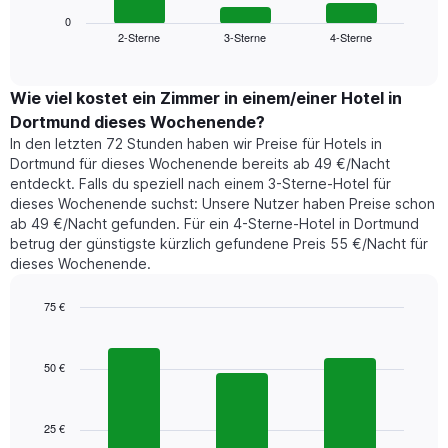
Diagramm
anzeigt.
zeigt
0
Das
2-Sterne
3-Sterne
4-Sterne
den
End
Diagramm
of
durchschnittlichen
hat
interactive
Zimmerpreis,
chart
1
der
Wie viel kostet ein Zimmer in einem/einer Hotel in
Y-
für
Achse,
Dortmund dieses Wochenende?
heute
die
In den letzten 72 Stunden haben wir Preise für Hotels in
Nacht
den
Dortmund für dieses Wochenende bereits ab 49 €/Nacht
in
durchschnittlichen
entdeckt. Falls du speziell nach einem 3-Sterne-Hotel für
den
Zimmerpreis
dieses Wochenende suchst: Unsere Nutzer haben Preise schon
letzten
anzeigt.
ab 49 €/Nacht gefunden. Für ein 4-Sterne-Hotel in Dortmund
3
betrug der günstigste kürzlich gefundene Preis 55 €/Nacht für
Tagen
dieses Wochenende.
gefunden
wurde,
aggregiert
75 €
nach
Bar
Chart
Sternebewertung.
graphic.
chart
with
Das
50 €
3
Diagramm
bars.
hat
1
25 €
Das
X-