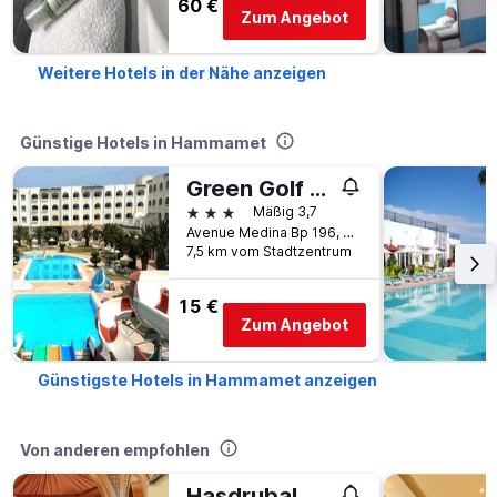
60 €
Zum Angebot
Weitere Hotels in der Nähe anzeigen
Günstige Hotels in Hammamet
Green Golf Hammamet
3 Sterne
Mäßig 3,7
Avenue Medina Bp 196, Gannanet, Hammamet, Tunesien
7,5 km vom Stadtzentrum
15 €
Zum Angebot
Günstigste Hotels in Hammamet anzeigen
Von anderen empfohlen
Hasdrubal Thalassa & Spa Hammamet