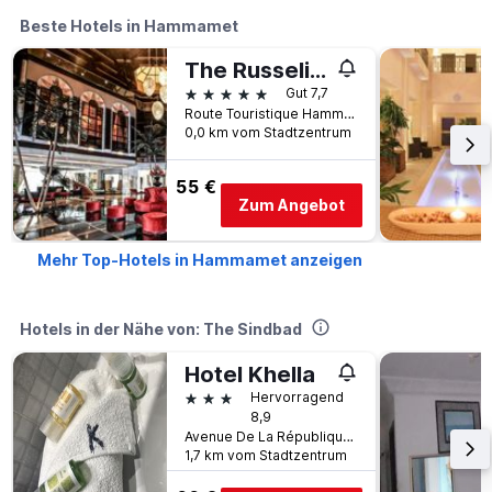
Beste Hotels in Hammamet
The Russelior Hotel & Spa
5 Sterne
Gut 7,7
Route Touristique Hammamet Yasmine, Hammamet, Tunesien
0,0 km vom Stadtzentrum
55 €
Zum Angebot
Mehr Top-Hotels in Hammamet anzeigen
Hotels in der Nähe von: The Sindbad
Hotel Khella
3 Sterne
Hervorragend
8,9
Avenue De La République, Hammamet, Tunesien
1,7 km vom Stadtzentrum