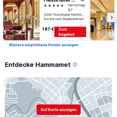
5 Sterne
Hervorragend
8,7
Zone Touristique Yasmine Bp 4, Hammamet, Tunesien
9,4 km vom Stadtzentrum
187 €
Zum
Angebot
Weitere empfohlene Hotels anzeigen
Entdecke Hammamet
Auf Karte anzeigen