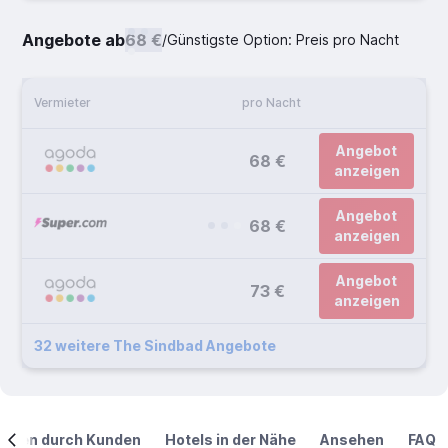
Angebote ab
68 €
/
Günstigste Option: Preis pro Nacht
Vermieter
pro Nacht
Angebot
68 €
anzeigen
Angebot
68 €
anzeigen
Angebot
73 €
anzeigen
32 weitere The Sindbad Angebote
ngen durch Kunden
Hotels in der Nähe
Ansehen
FAQ