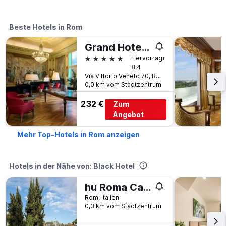
Beste Hotels in Rom
Grand Hotel Palace Rome
5 Sterne
Hervorragend
8,4
Via Vittorio Veneto 70, Rom, Italien
0,0 km vom Stadtzentrum
232 €
Zum
Angebot
Mehr Top-Hotels in Rom anzeigen
Hotels in der Nähe von: Black Hotel
hu Roma Camping In Town
Rom, Italien
0,3 km vom Stadtzentrum