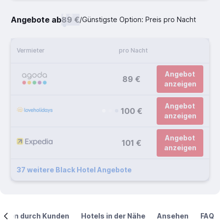
Angebote ab
89 €
/
Günstigste Option: Preis pro Nacht
Vermieter
pro Nacht
Angebot
89 €
anzeigen
Angebot
100 €
anzeigen
Angebot
101 €
anzeigen
37 weitere Black Hotel Angebote
ngen durch Kunden
Hotels in der Nähe
Ansehen
FAQ