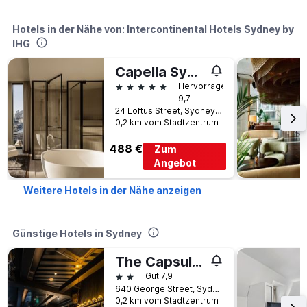
Hotels in der Nähe von: Intercontinental Hotels Sydney by
IHG
Capella Sydney
5 Sterne
Hervorragend
9,7
24 Loftus Street, Sydney, NSW, Australien
0,2 km vom Stadtzentrum
488 €
Zum
Angebot
Weitere Hotels in der Nähe anzeigen
Günstige Hotels in Sydney
The Capsule Hotel
2 Sterne
Gut 7,9
640 George Street, Sydney, NSW, Australien
0,2 km vom Stadtzentrum