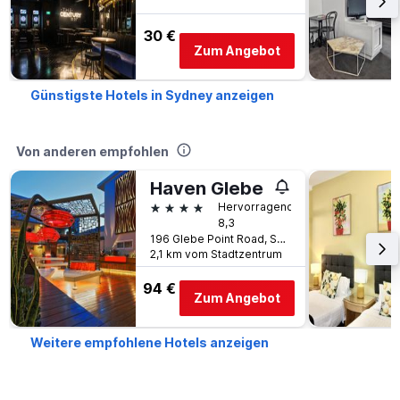
30 €
Zum Angebot
Günstigste Hotels in Sydney anzeigen
Von anderen empfohlen
Haven Glebe
4 Sterne
Hervorragend
8,3
196 Glebe Point Road, Sydney, NSW, Australien
2,1 km vom Stadtzentrum
94 €
Zum Angebot
Weitere empfohlene Hotels anzeigen