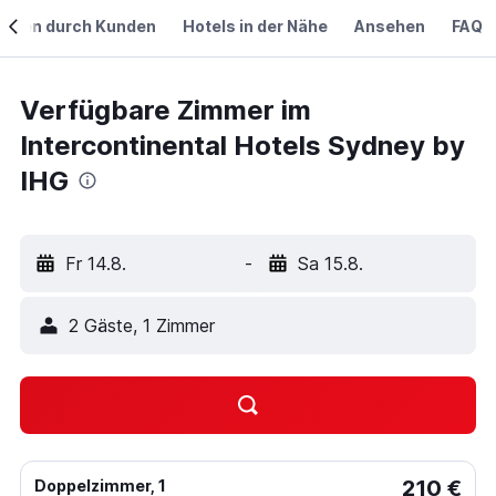
ngen durch Kunden
Hotels in der Nähe
Ansehen
FAQ
Verfügbare Zimmer im
Intercontinental Hotels Sydney by
IHG
Fr 14.8.
-
Sa 15.8.
2 Gäste, 1 Zimmer
210 €
Doppelzimmer, 1