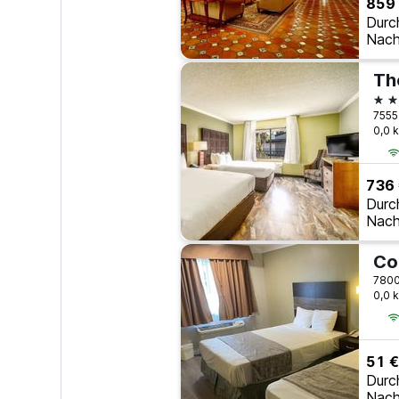
859
Durc
Nach
2 S
7555
0,0 
736
Durc
Nach
Co
7800
0,0 
51 €
Durc
Nach