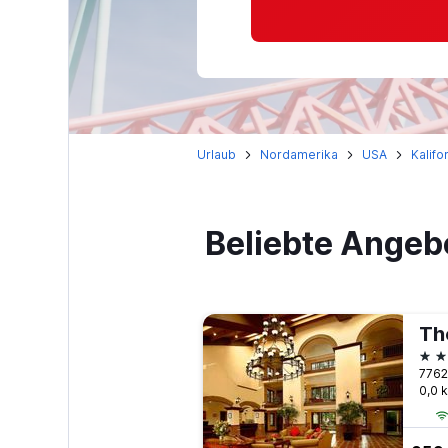
Urlaub
Nordamerika
USA
Kalifo
Beliebte Angeb
3 S
7762
0,0 