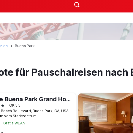
rnien
Buena Park
ote für Pauschalreisen nach
The Buena Park Grand Hotel & Suites
terne
OK 5,5
 Beach Boulevard, Buena Park, CA, USA
km vom Stadtzentrum
Gratis WLAN