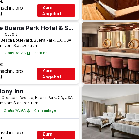
 €
hschn. pro
Zum
t
Angebot
The Buena Park Hotel & Suites
terne
Gut 6,8
 Beach Boulevard, Buena Park, CA, USA
km vom Stadtzentrum
Gratis WLAN
Parking
 €
hschn. pro
Zum
t
Angebot
lony Inn
 Crescent Avenue, Buena Park, CA, USA
km vom Stadtzentrum
Gratis WLAN
Klimaanlage
hschn. pro
Zum
t