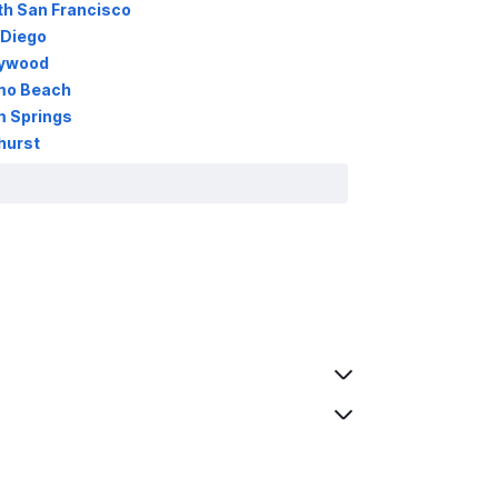
th San Francisco
 Diego
lywood
mo Beach
m Springs
hurst