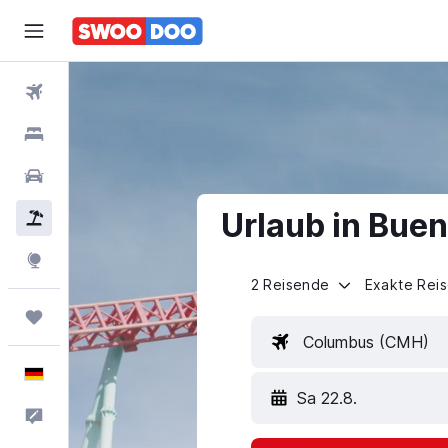
Flüge
Hotels
Mietwagen
Urlaub in Buen
Pauschalreisen
Explore
2 Reisende
Exakte Rei
Trips
Columbus (CMH)
Deutsch
Sa 22.8.
Feedback