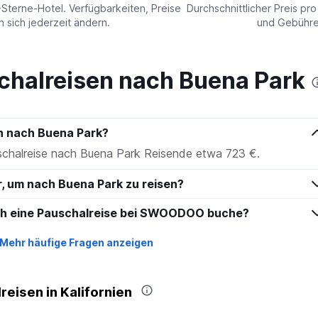
values.
-Sterne-Hotel. Verfügbarkeiten, Preise
Durchschnittlicher Preis pr
Range:
sich jederzeit ändern.
und Gebühren
0
to
180.
chalreisen nach Buena Park
en nach Buena Park?
uschalreise nach Buena Park Reisende etwa 723 €.
r, um nach Buena Park zu reisen?
ich eine Pauschalreise bei SWOODOO buche?
Mehr häufige Fragen anzeigen
eisen in Kalifornien