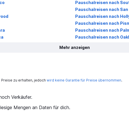
co
Pauschalreisen nach Sou
s
Pauschalreisen nach San
wood
Pauschalreisen nach Hol
Pauschalreisen nach Pis
ara
Pauschalreisen nach Pal
ca
Pauschalreisen nach Oak
Mehr anzeigen
Preise zu erhalten, jedoch
wird keine Garantie für Preise übernommen
.
och Verkäufer.
iesige Mengen an Daten für dich.
kurat?