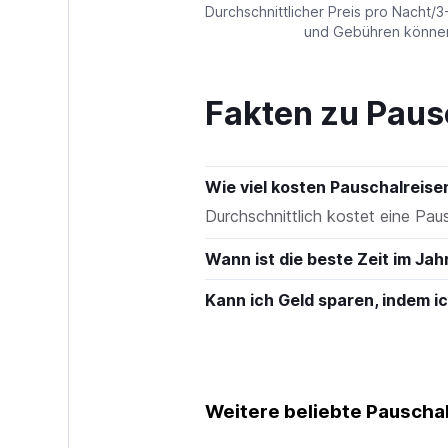
values.
Durchschnittlicher Preis pro Nacht/3
Range:
und Gebühren können 
0
to
150.
Fakten zu Paus
Wie viel kosten Pauschalreis
Durchschnittlich kostet eine Pa
Wann ist die beste Zeit im Jah
Kann ich Geld sparen, indem 
Weitere beliebte Pauschalr