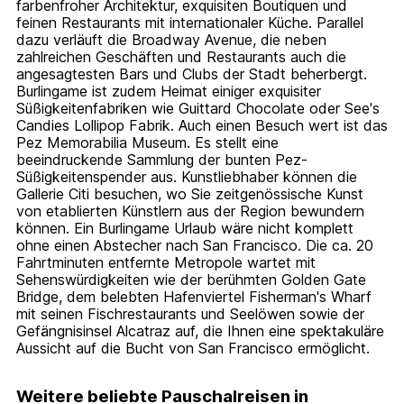
farbenfroher Architektur, exquisiten Boutiquen und
feinen Restaurants mit internationaler Küche. Parallel
dazu verläuft die Broadway Avenue, die neben
zahlreichen Geschäften und Restaurants auch die
angesagtesten Bars und Clubs der Stadt beherbergt.
Burlingame ist zudem Heimat einiger exquisiter
Süßigkeitenfabriken wie Guittard Chocolate oder See's
Candies Lollipop Fabrik. Auch einen Besuch wert ist das
Pez Memorabilia Museum. Es stellt eine
beeindruckende Sammlung der bunten Pez-
Süßigkeitenspender aus. Kunstliebhaber können die
Gallerie Citi besuchen, wo Sie zeitgenössische Kunst
von etablierten Künstlern aus der Region bewundern
können. Ein Burlingame Urlaub wäre nicht komplett
ohne einen Abstecher nach San Francisco. Die ca. 20
Fahrtminuten entfernte Metropole wartet mit
Sehenswürdigkeiten wie der berühmten Golden Gate
Bridge, dem belebten Hafenviertel Fisherman's Wharf
mit seinen Fischrestaurants und Seelöwen sowie der
Gefängnisinsel Alcatraz auf, die Ihnen eine spektakuläre
Aussicht auf die Bucht von San Francisco ermöglicht.
Weitere beliebte Pauschalreisen in