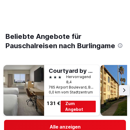
Beliebte Angebote für
Pauschalreisen nach Burlingame
Courtyard by Marriott San Francisco Airport Burlingame
3 Sterne
Hervorragend
8,4
765 Airport Boulevard, Burlingame, CA, USA
0,0 km vom Stadtzentrum
131 €
Zum
Angebot
Alle anzeigen