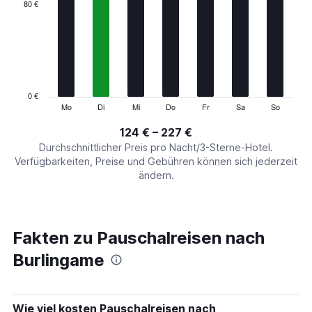
categories.
80 €
Range:
7
categories.
The
chart
has
1
0 €
Y
Mo
Di
Mi
Do
Fr
Sa
So
End
of
axis
interactive
124 € – 227 €
displaying
chart
values.
Durchschnittlicher Preis pro Nacht/3-Sterne-Hotel.
Range:
Verfügbarkeiten, Preise und Gebühren können sich jederzeit
0
ändern.
to
240.
Fakten zu Pauschalreisen nach
Burlingame
Wie viel kosten Pauschalreisen nach