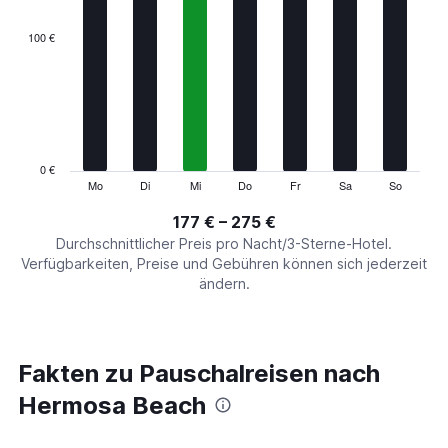
displaying
categories.
100 €
Range:
7
categories.
The
chart
has
1
0 €
Y
Mo
Di
Mi
Do
Fr
Sa
So
End
of
axis
interactive
177 € – 275 €
displaying
chart
values.
Durchschnittlicher Preis pro Nacht/3-Sterne-Hotel.
Range:
Verfügbarkeiten, Preise und Gebühren können sich jederzeit
0
ändern.
to
300.
Fakten zu Pauschalreisen nach
Hermosa Beach