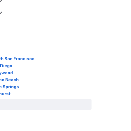
th San Francisco
 Diego
lywood
mo Beach
m Springs
hurst