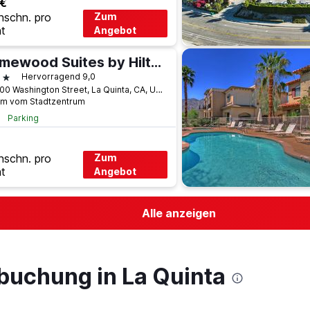
 €
hschn. pro
Zum
t
Angebot
Homewood Suites by Hilton La Quinta
terne
Hervorragend 9,0
45-200 Washington Street, La Quinta, CA, USA
km vom Stadtzentrum
Parking
hschn. pro
Zum
t
Angebot
Alle anzeigen
lbuchung in La Quinta