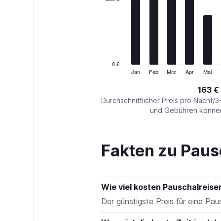
Range:
12
categories.
The
chart
has
1
0 €
Y
Jan
Feb
Mrz
Apr
Mai
End
of
axis
interactive
163 €
displaying
chart
values.
Durchschnittlicher Preis pro Nacht/3
Range:
und Gebühren können 
0
to
750.
Fakten zu Paus
Wie viel kosten Pauschalreise
Der günstigste Preis für eine Paus