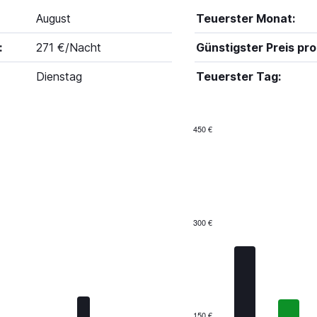
August
Teuerster Monat:
:
271 €/Nacht
Günstigster Preis pro
Dienstag
Teuerster Tag:
450 €
Bar
Chart
graphic.
chart
with
7
bars.
The
300 €
chart
has
1
X
axis
displaying
categories.
150 €