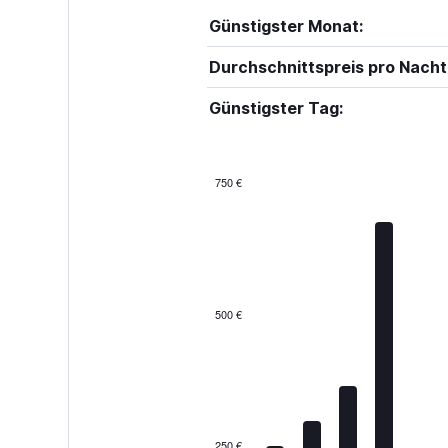
Günstigster Monat:
Durchschnittspreis pro Nacht
Günstigster Tag:
750 €
Bar
Chart
graphic.
chart
with
12
bars.
The
500 €
chart
has
1
X
axis
displaying
categories.
250 €