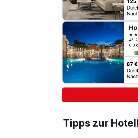
125
Durc
Nach
3 S
0,0 
87 €
Durc
Nach
Tipps zur Hote