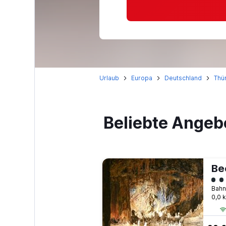
Urlaub
Europa
Deutschland
Thü
Beliebte Angeb
Be
Bew
0,0 