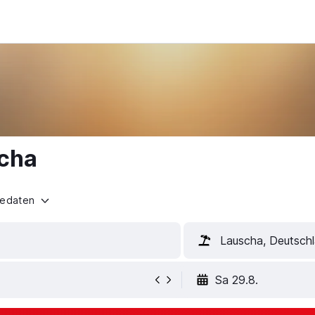
scha
sedaten
Lauscha, Deutsch
Sa 29.8.