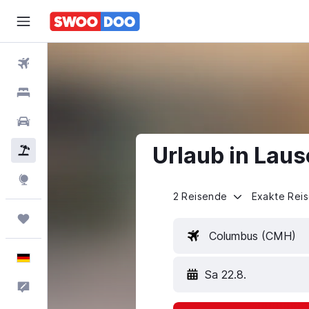
Flüge
Hotels
Mietwagen
Urlaub in Lau
Pauschalreisen
Explore
2 Reisende
Exakte Rei
Trips
Columbus (CMH)
Deutsch
Sa 22.8.
Feedback