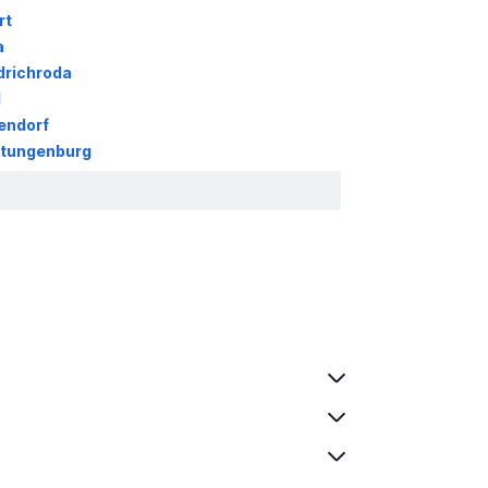
rt
a
drichroda
l
endorf
stungenburg