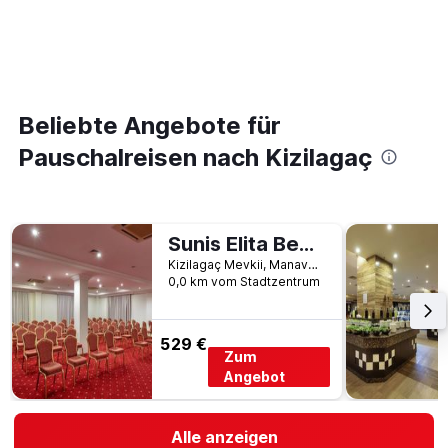
Beliebte Angebote für
Pauschalreisen nach Kizilagaç
Sunis Elita Beach Resort Hotel & Spa
Kizilagaç Mevkii, Manavgat, 7600, TR, Kizilagaç, Türkei
0,0 km vom Stadtzentrum
529 €
Zum
Angebot
Alle anzeigen