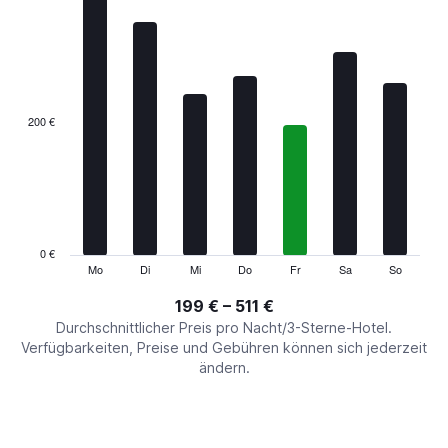
chart
has
1
X
axis
displaying
categories.
200 €
Range:
7
categories.
The
chart
has
1
0 €
Y
Mo
Di
Mi
Do
Fr
Sa
So
End
of
axis
interactive
199 € – 511 €
displaying
chart
values.
Durchschnittlicher Preis pro Nacht/3-Sterne-Hotel.
Range:
Verfügbarkeiten, Preise und Gebühren können sich jederzeit
0
ändern.
to
600.