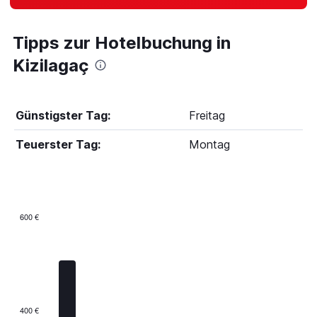
Tipps zur Hotelbuchung in
Kizilagaç
Günstigster Tag:
Freitag
Teuerster Tag:
Montag
600 €
Bar
Chart
graphic.
chart
with
7
bars.
The
400 €