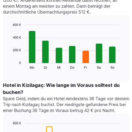
(200 €). Andererseits können Reisende damit rechnen, an
einem Montag am meisten zu zahlen. Dann beträgt der
durchschnittliche Übernachtungspreis 512 €.
600 €
Bar
Chart
graphic.
chart
400 €
with
7
200 €
bars.
Das
0
folgende
Mo
Di
Mi
Do
Fr
Sa
So
End
of
Diagramm
interactive
zeigt
chart
den
Hotel in Kizilagaç: Wie lange im Voraus solltest du
durchschnittlichen
buchen?
Preis
Spare Geld, indem du ein Hotel mindestens 36 Tage vor deinem
eines
Trip nach Kizilagaç buchst. Der niedrigste gefundene Preis bei
Zimmers
einer Buchung 36 Tage im Voraus betrug 42 € pro Nacht.
für
den
jeweiligen
600 €
Wochentag.
Line
Chart