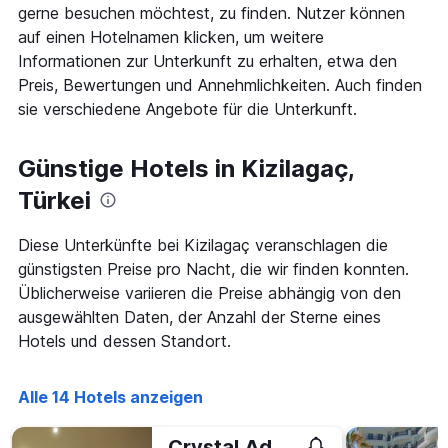
Diagramm
gerne besuchen möchtest, zu finden. Nutzer können
hat
auf einen Hotelnamen klicken, um weitere
1
Informationen zur Unterkunft zu erhalten, etwa den
X-
Achse,
Preis, Bewertungen und Annehmlichkeiten. Auch finden
die
sie verschiedene Angebote für die Unterkunft.
die
Anzahl
der
Günstige Hotels in Kizilagaç,
Tage
vor
Türkei
dem
Aufenthalt
Diese Unterkünfte bei Kizilagaç veranschlagen die
anzeigt
günstigsten Preise pro Nacht, die wir finden konnten.
Das
Diagramm
Üblicherweise variieren die Preise abhängig von den
hat
ausgewählten Daten, der Anzahl der Sterne eines
1
Hotels und dessen Standort.
Y-
Achse,
die
Alle 14 Hotels anzeigen
den
durchschnittlichen
Zimmerpreis
Crystal Admiral Resort Suites & Spa