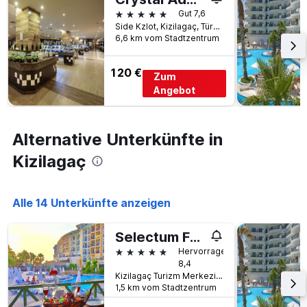
anzeigt
5 Sterne
Gut 7,6
Side Kzlot, Kizilagaç, Türkei
6,6 km vom Stadtzentrum
120 €
Zum
Angebot
Alternative Unterkünfte in
Kizilagaç
Alle 14 Unterkünfte anzeigen
Selectum Family Comfort Side
5 Sterne
Hervorragend
8,4
Kizilagaç Turizm Merkezi, Kizilagaç, Türkei
1,5 km vom Stadtzentrum