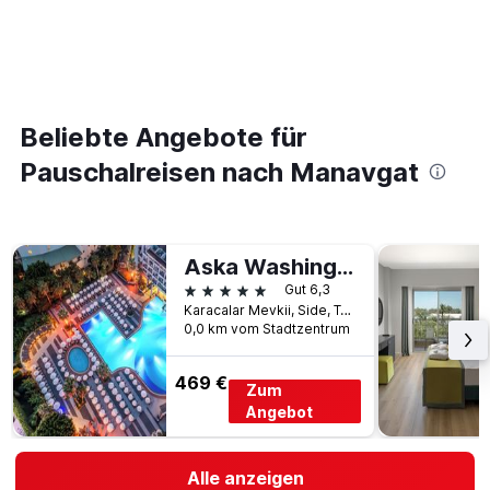
Beliebte Angebote für
Pauschalreisen nach Manavgat
Aska Washington Resort & Spa
5 Sterne
Gut 6,3
Karacalar Mevkii, Side, Türkei
0,0 km vom Stadtzentrum
469 €
Zum
Angebot
Alle anzeigen