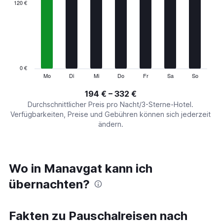
categories.
120 €
Range:
7
categories.
The
chart
has
1
0 €
Y
Mo
Di
Mi
Do
Fr
Sa
So
End
of
axis
interactive
194 € – 332 €
displaying
chart
values.
Durchschnittlicher Preis pro Nacht/3-Sterne-Hotel.
Range:
Verfügbarkeiten, Preise und Gebühren können sich jederzeit
0
ändern.
to
360.
Wo in Manavgat kann ich
übernachten?
Fakten zu Pauschalreisen nach