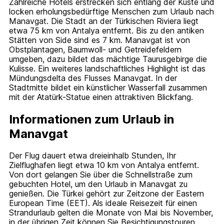
Zahlreiche Hotels erstrecken sich entlang der Küste und
locken erholungsbedürftige Menschen zum Urlaub nach
Manavgat. Die Stadt an der Türkischen Riviera liegt
etwa 75 km von Antalya entfernt. Bis zu den antiken
Stätten von Side sind es 7 km. Manavgat ist von
Obstplantagen, Baumwoll- und Getreidefeldern
umgeben, dazu bildet das mächtige Taurusgebirge die
Kulisse. Ein weiteres landschaftliches Highlight ist das
Mündungsdelta des Flusses Manavgat. In der
Stadtmitte bildet ein künstlicher Wasserfall zusammen
mit der Atatürk-Statue einen attraktiven Blickfang.
Informationen zum Urlaub in
Manavgat
Der Flug dauert etwa dreieinhalb Stunden, Ihr
Zielflughafen liegt etwa 10 km von Antalya entfernt.
Von dort gelangen Sie über die Schnellstraße zum
gebuchten Hotel, um den Urlaub in Manavgat zu
genießen. Die Türkei gehört zur Zeitzone der Eastern
European Time (EET). Als ideale Reisezeit für einen
Strandurlaub gelten die Monate von Mai bis November,
in der übrigen Zeit können Sie Besichtigungstouren