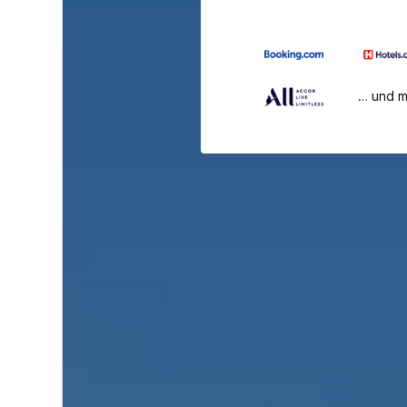
… und 