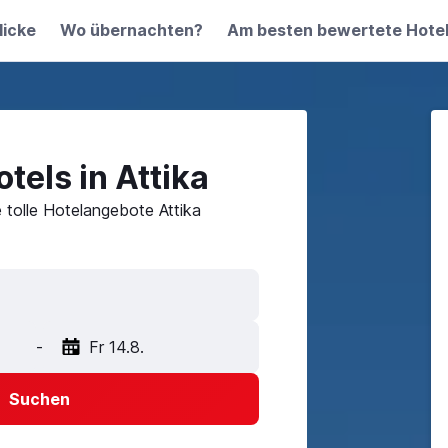
licke
Wo übernachten?
Am besten bewertete Hote
tels in Attika
 tolle Hotelangebote Attika
-
Fr 14.8.
Suchen