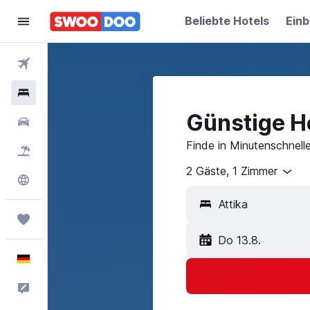
Beliebte Hotels
Einb
Flüge
Hotels
Günstige Ho
Mietwagen
Finde in Minutenschnelle
Pauschalreisen
2 Gäste, 1 Zimmer
Explore
Trips
Do 13.8.
Deutsch
Feedback