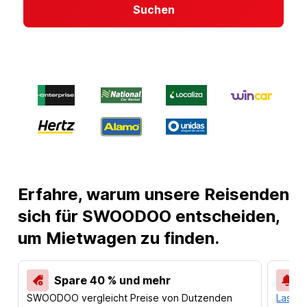
Suchen
Erfahre, warum unsere Reisenden
sich für SWOODOO entscheiden,
um Mietwagen zu finden.
Spare 40 % und mehr
SWOODOO vergleicht Preise von Dutzenden
Lass d