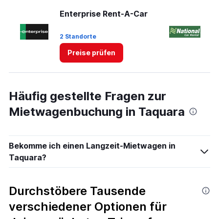
displaying
values.
Enterprise Rent-A-Car
Na
Range:
0
2 Standorte
2 
to
3.
Preise prüfen
Häufig gestellte Fragen zur
Mietwagenbuchung in Taquara
Bekomme ich einen Langzeit-Mietwagen in
Taquara?
Durchstöbere Tausende
verschiedener Optionen für