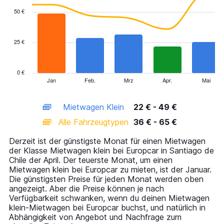
with
50 €
2
data
series.
25 €
The
chart
has
0 €
1
Jan
Feb.
Mrz
Apr.
Mai
End
of
X
interactive
axis
chart
Mietwagen Klein
22 € - 49 €
displaying
categories.
Alle Fahrzeugtypen
36 € - 65 €
Range:
14
Derzeit ist der günstigste Monat für einen Mietwagen
categories.
der Klasse Mietwagen klein bei Europcar in Santiago de
The
Chile der April. Der teuerste Monat, um einen
chart
Mietwagen klein bei Europcar zu mieten, ist der Januar.
has
Die günstigsten Preise für jeden Monat werden oben
1
angezeigt. Aber die Preise können je nach
Y
Verfügbarkeit schwanken, wenn du deinen Mietwagen
axis
klein-Mietwagen bei Europcar buchst, und natürlich in
displaying
Abhängigkeit von Angebot und Nachfrage zum
values.