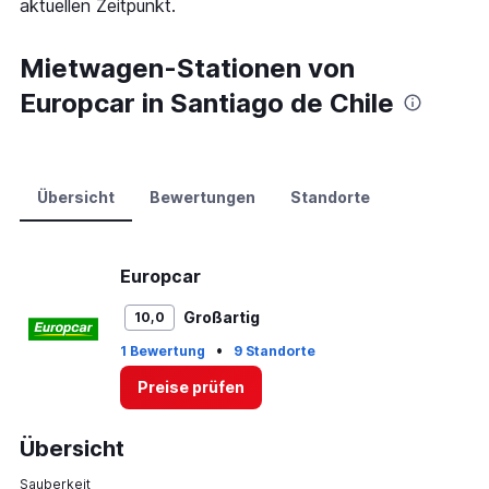
aktuellen Zeitpunkt.
Range:
0
to
Mietwagen-Stationen von
75.
Europcar in Santiago de Chile
Übersicht
Bewertungen
Standorte
Europcar
Großartig
10,0
•
1 Bewertung
9 Standorte
Preise prüfen
Übersicht
Sauberkeit