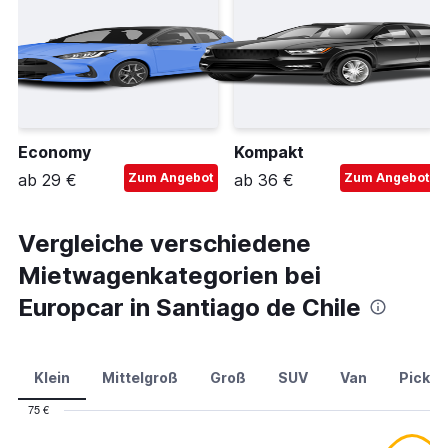
Economy
Kompakt
ab 29 €
Zum Angebot
ab 36 €
Zum Angebot
Vergleiche verschiedene
Mietwagenkategorien bei
Europcar in Santiago de Chile
Klein
Mittelgroß
Groß
SUV
Van
Pick-u
75 €
Combination
Chart
graphic.
chart