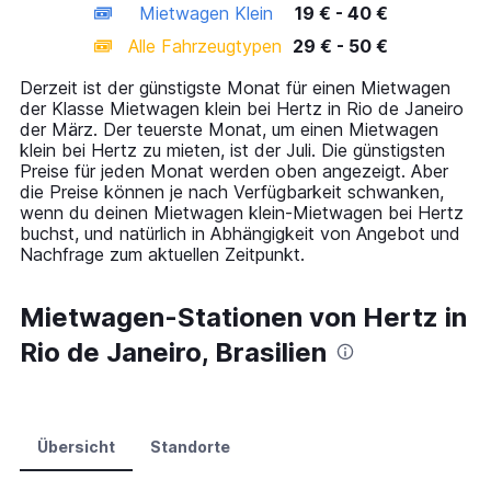
Mietwagen Klein
19 € - 40 €
displaying
categories.
Alle Fahrzeugtypen
29 € - 50 €
Range:
14
Derzeit ist der günstigste Monat für einen Mietwagen
categories.
der Klasse Mietwagen klein bei Hertz in Rio de Janeiro
The
der März. Der teuerste Monat, um einen Mietwagen
chart
klein bei Hertz zu mieten, ist der Juli. Die günstigsten
has
Preise für jeden Monat werden oben angezeigt. Aber
1
die Preise können je nach Verfügbarkeit schwanken,
Y
wenn du deinen Mietwagen klein-Mietwagen bei Hertz
axis
buchst, und natürlich in Abhängigkeit von Angebot und
displaying
Nachfrage zum aktuellen Zeitpunkt.
values.
Range:
0
Mietwagen-Stationen von Hertz in
to
Rio de Janeiro, Brasilien
60.
Übersicht
Standorte