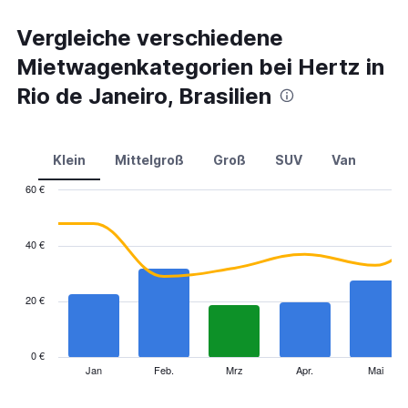
Vergleiche verschiedene
Mietwagenkategorien bei Hertz in
Rio de Janeiro, Brasilien
Klein
Mittelgroß
Groß
SUV
Van
60 €
Combination
Chart
graphic.
chart
with
40 €
2
data
series.
20 €
The
chart
has
0 €
1
Jan
Feb.
Mrz
Apr.
Mai
End
of
X
interactive
axis
chart