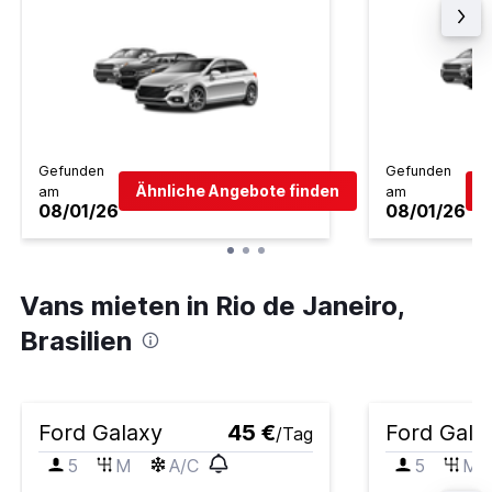
Gefunden
Gefunden
Ähnliche Angebote finden
Ä
am
am
08/01/26
08/01/26
Vans mieten in Rio de Janeiro,
Brasilien
Ford Galaxy
45 €
Ford Gala
/Tag
5
M
A/C
5
M