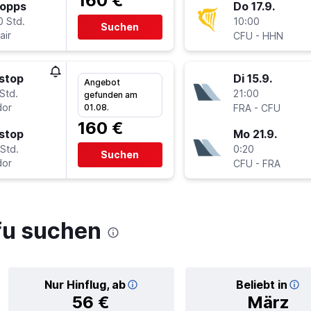
160 €
topps
Do 17.9.
0 Std.
10:00
Suchen
air
-
CFU
HHN
stop
Di 15.9.
Angebot
Std.
21:00
gefunden am
or
-
01.08.
FRA
CFU
160 €
stop
Mo 21.9.
Std.
0:20
Suchen
or
-
CFU
FRA
fu suchen
Nur Hinflug, ab
Beliebt in
56 €
März