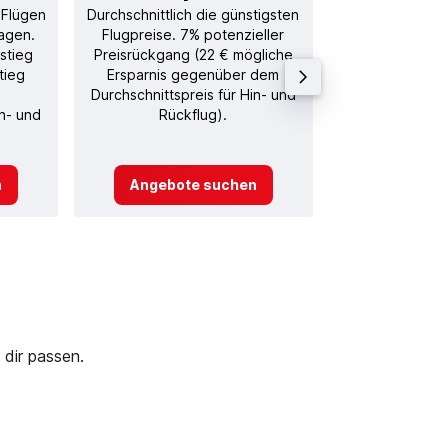
 Flügen
Durchschnittlich die günstigsten
Durchschnitt
agen.
Flugpreise. 7% potenzieller
Rückflug in
stieg
Preisrückgang (22 € mögliche
tieg
Ersparnis gegenüber dem
Durchschnittspreis für Hin- und
in- und
Rückflug).
n
Angebote suchen
Angebot
 dir passen.