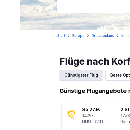
Start
Europa
Griechenland
Ionis
Flüge nach Kor
Günstigster Flug
Beste Opt
Günstige Flugangebote 
So 27.9.
2 S
14:20
17:0
-
Ryan
HHN
CFU