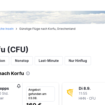
che Inseln
Günstige Flüge nach Korfu, Griechenland
fu (CFU)
ion
Nonstop
Last-Minute
Nur Hinflug
nach Korfu
topps
Di 8.9.
Angebot
0 Std.
11:55
gefunden am
air
-
03.08.
HHN
CFU