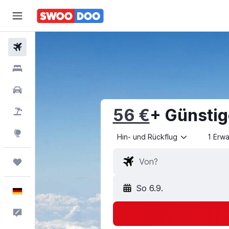
Flüge
Hotels
Mietwagen
56 €
+ Günstig
Pauschalreisen
Explore
Hin- und Rückflug
1 Erw
Trips
So 6.9.
Deutsch
Feedback