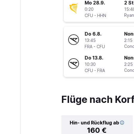
Mo 28.9.
2 S
0:20
15:4
-
Ryan
CFU
HHN
Do 6.8.
Non
13:45
2:15 
-
Cond
FRA
CFU
Do 13.8.
Non
10:30
2:25 
-
Cond
CFU
FRA
Flüge nach Kor
Hin- und Rückflug ab
160 €