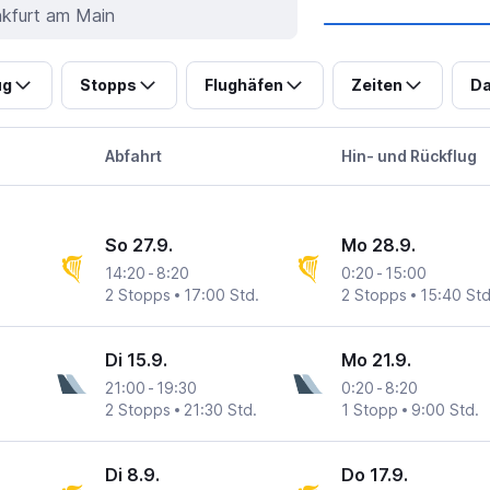
ug
Stopps
Flughäfen
Zeiten
Da
Abfahrt
Hin- und Rückflug
So 27.9.
Mo 28.9.
14:20
-
8:20
0:20
-
15:00
2 Stopps
17:00 Std.
2 Stopps
15:40 Std
Di 15.9.
Mo 21.9.
21:00
-
19:30
0:20
-
8:20
2 Stopps
21:30 Std.
1 Stopp
9:00 Std.
Di 8.9.
Do 17.9.