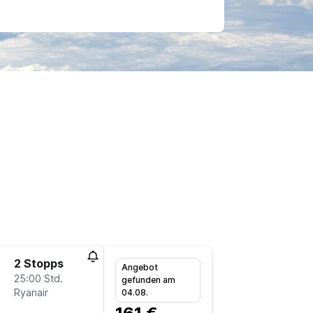
2 Stopps
Do 24.9
Angebot
25:00 Std.
11:40
gefunden am
Ryanair
-
04.08.
HHN
C