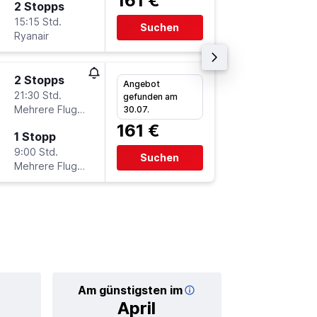
161 €
2 Stopps
Mi 30.9
15:15 Std.
0:40
Suchen
Ryanair
-
CFU
H
2 Stopps
Sa 1.8.
Angebot
21:30 Std.
6:55
gefunden am
Mehrere Fluglinien
-
30.07.
FRA
CF
161 €
1 Stopp
Mo 3.8.
9:00 Std.
10:30
Suchen
Mehrere Fluglinien
-
CFU
FR
Am günstigsten im
Durchschnittl
April
27