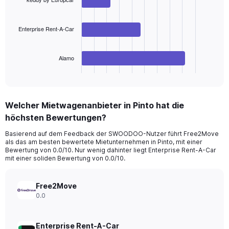
Range:
3
bars.
0
to
Enterprise Rent-A-Car
The
150.
chart
has
Alamo
1
X
End
of
axis
interactive
displaying
chart
categories.
Welcher Mietwagenanbieter in Pinto hat die
Range:
höchsten Bewertungen?
3
categories.
Basierend auf dem Feedback der SWOODOO-Nutzer führt Free2Move
The
als das am besten bewertete Mietunternehmen in Pinto, mit einer
chart
Bewertung von 0.0/10. Nur wenig dahinter liegt Enterprise Rent-A-Car
has
mit einer soliden Bewertung von 0.0/10.
1
Y
axis
Free2Move
displaying
0.0
values.
Range:
0
Enterprise Rent-A-Car