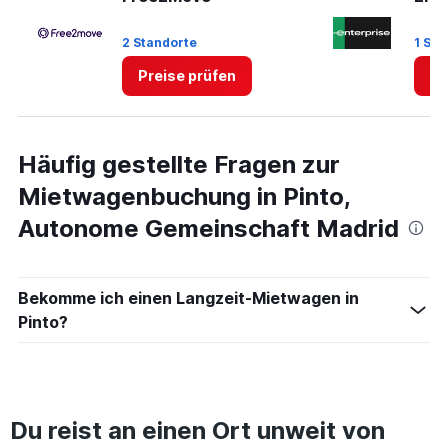
to
3.
2 Standorte
1 Sta
Preise prüfen
Pr
Häufig gestellte Fragen zur
Mietwagenbuchung in Pinto,
Autonome Gemeinschaft Madrid
Bekomme ich einen Langzeit-Mietwagen in
Pinto?
Du reist an einen Ort unweit von