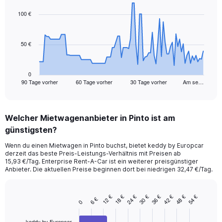
graphic.
with
91
100 €
data
points.
50 €
The
chart
has
1
0
90 Tage vorher
60 Tage vorher
30 Tage vorher
Am se…
X
End
of
axis
interactive
displaying
chart
categories.
Welcher Mietwagenanbieter in Pinto ist am
Range:
günstigsten?
91
categories.
Wenn du einen Mietwagen in Pinto buchst, bietet keddy by Europcar
The
derzeit das beste Preis-Leistungs-Verhältnis mit Preisen ab
chart
15,93 €/Tag. Enterprise Rent-A-Car ist ein weiterer preisgünstiger
has
Anbieter. Die aktuellen Preise beginnen dort bei niedrigen 32,47 €/Tag.
1
Y
axis
12 €
30 €
48 €
24 €
42 €
18 €
36 €
54 €
6 €
Bar
Chart
0
displaying
graphic.
chart
values.
with
keddy by Europcar