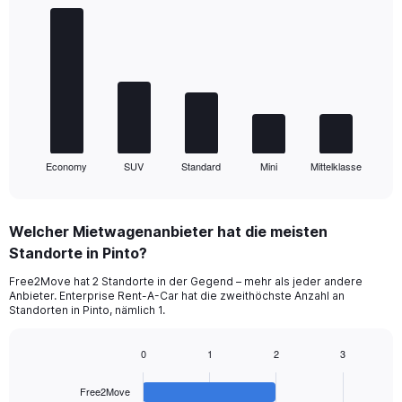
Bar
Chart
graphic.
chart
with
5
bars.
The
chart
has
1
Economy
SUV
Standard
Mini
Mittelklasse
X
End
of
axis
interactive
displaying
chart
categories.
Welcher Mietwagenanbieter hat die meisten
Range:
Standorte in Pinto?
5
categories.
Free2Move hat 2 Standorte in der Gegend – mehr als jeder andere
The
Anbieter. Enterprise Rent-A-Car hat die zweithöchste Anzahl an
chart
Standorten in Pinto, nämlich 1.
has
1
0
1
2
3
Y
Bar
Chart
axis
graphic.
chart
displaying
Free2Move
with