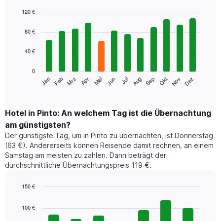
120 €
Bar
Chart
graphic.
chart
80 €
with
12
40 €
bars.
0
Das
Jan
Feb
Mrz
Apr
Mai
Jun
Jul
Aug
Sep
Okt
Nov
Dez
folgende
End
of
Diagramm
interactive
zeigt
chart
den
Hotel in Pinto: An welchem Tag ist die Übernachtung
durchschnittlichen
am günstigsten?
Zimmerpreis
Der günstigste Tag, um in Pinto zu übernachten, ist Donnerstag
im
(63 €). Andererseits können Reisende damit rechnen, an einem
jeweiligen
Samstag am meisten zu zahlen. Dann beträgt der
Monat
durchschnittliche Übernachtungspreis 119 €.
an.
Das
Diagramm
150 €
hat
Bar
Chart
1
graphic.
chart
100 €
with
X-
7