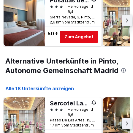
Posadas de España Pinto
Tage
Tagen
vor
3 Sterne
Hervorragend
gefunden
dem
8,4
wurde.
Aufenthalt
Sierra Nevada, 3, Pinto, Provinz Madrid, Spanien
2,6 km vom Stadtzentrum
anzeigt
Das
50 €
Diagramm
Zum Angebot
hat
1
Y-
Achse,
Alternative Unterkünfte in Pinto,
die
den
Autonome Gemeinschaft Madrid
durchschnittlichen
Zimmerpreis
anzeigt
Alle 18 Unterkünfte anzeigen
Sercotel Las Artes Pinto
3 Sterne
Hervorragend
8,6
Paseo De Las Artes, 15, Pinto, Provinz Madrid, Spanien
1,7 km vom Stadtzentrum