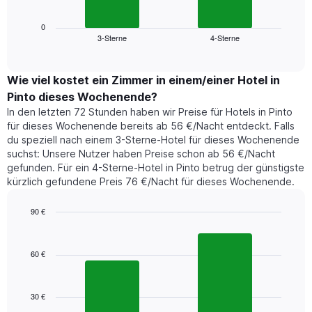
Wochentage
Diagramm
anzeigt.
zeigt
0
Das
3-Sterne
4-Sterne
den
End
Diagramm
of
durchschnittlichen
hat
interactive
Zimmerpreis,
chart
1
der
Wie viel kostet ein Zimmer in einem/einer Hotel in
Y-
für
Achse,
Pinto dieses Wochenende?
heute
die
In den letzten 72 Stunden haben wir Preise für Hotels in Pinto
Nacht
den
für dieses Wochenende bereits ab 56 €/Nacht entdeckt. Falls
in
durchschnittlichen
du speziell nach einem 3-Sterne-Hotel für dieses Wochenende
den
Zimmerpreis
suchst: Unsere Nutzer haben Preise schon ab 56 €/Nacht
letzten
anzeigt.
gefunden. Für ein 4-Sterne-Hotel in Pinto betrug der günstigste
3
kürzlich gefundene Preis 76 €/Nacht für dieses Wochenende.
Tagen
gefunden
wurde,
90 €
aggregiert
Bar
Chart
nach
graphic.
chart
with
Sternebewertung.
60 €
2
Das
bars.
Diagramm
hat
30 €
Das
1
folgende