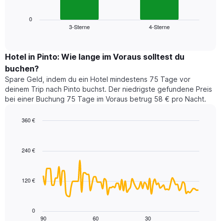
X-
Diagramm
Achse,
zeigt
0
die
3-Sterne
4-Sterne
den
End
die
of
durchschnittlichen
Hotelkategorien
interactive
Zimmerpreis
chart
nach
für
Hotel in Pinto: Wie lange im Voraus solltest du
Sternen
dieses
buchen?
anzeigt
Wochenende
Das
Spare Geld, indem du ein Hotel mindestens 75 Tage vor
in
Diagramm
deinem Trip nach Pinto buchst. Der niedrigste gefundene Preis
den
hat
bei einer Buchung 75 Tage im Voraus betrug 58 € pro Nacht.
letzten
1
3
Y-
360 €
Tagen,
Achse,
aggregiert
Line
Chart
die
graphic.
chart
nach
den
with
Sternebewertung.
240 €
durchschnittlichen
90
Das
Zimmerpreis
data
Diagramm
points.
für
hat
120 €
heute
1
Das
Nacht
X-
folgende
in
Achse,
Diagramm
den
0
die
zeigt,
90
60
30
letzten
End