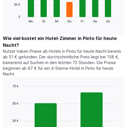
Achse,
50 €
bars.
die
die
Das
0
Monate
folgende
Mo
Di
Mi
Do
Fr
Sa
So
End
anzeigt.
of
Diagramm
Das
interactive
zeigt
chart
Diagramm
den
Wie viel kostet ein Hotel-Zimmer in Pinto für heute
hat
durchschnittlichen
1
Nacht?
Preis
Y-
Nutzer haben Preise ab Hotels in Pinto für heute Nacht bereits
eines
Achse,
ab 51 € gefunden. Der durchschnittliche Preis liegt bei 158 €,
Zimmers
die
basierend auf Suchen in den letzten 72 Stunden. Die Preise
für
den
beginnen ab 67 € für ein 4-Sterne-Hotel in Pinto für heute
den
durchschnittlichen
Nacht.
jeweiligen
Zimmerpreis
Wochentag.
anzeigt.
Das
75 €
Diagramm
Bar
Chart
hat
graphic.
chart
1
with
50 €
2
X-
bars.
Achse,
die
25 €
Das
die
folgende