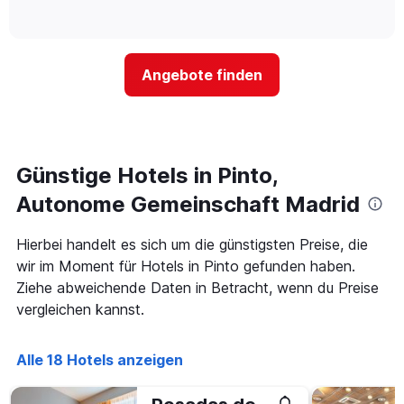
die
of
wie
3
interactive
Hotelkategorien
sich
Tagen
chart
nach
der
anzeigt.
Sternen
Preis
Angebote finden
anzeigt
für
Das
ein
Diagramm
Zimmer
hat
ändert,
1
je
Y-
näher
Günstige Hotels in Pinto,
Achse,
das
die
Aufenthaltsdatum
Autonome Gemeinschaft Madrid
den
rückt.
durchschnittlichen
Das
Hierbei handelt es sich um die günstigsten Preise, die
Zimmerpreis
Diagramm
an
wir im Moment für Hotels in Pinto gefunden haben.
hat
diesem
1
Ziehe abweichende Daten in Betracht, wenn du Preise
Wochenende
X-
vergleichen kannst.
anzeigt,
Achse,
der
die
in
die
Alle 18 Hotels anzeigen
den
Anzahl
letzten
der
3