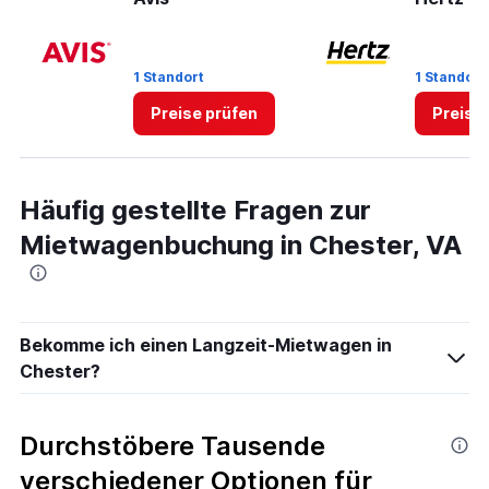
0
to
5.
1 Standort
1 Standort
Preise prüfen
Preise
Häufig gestellte Fragen zur
Mietwagenbuchung in Chester, VA
Bekomme ich einen Langzeit-Mietwagen in
Chester?
Durchstöbere Tausende
verschiedener Optionen für