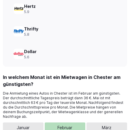
Range:
0
Hertz
to
5.9
60.
Thrifty
5.8
Dollar
5.6
In welchem Monat ist ein Mietwagen in Chester am
günstigsten?
Die Anmietung eines Autos in Chester ist im Februar am günstigsten.
Der durchschnittliche Tagespreis beträgt dann 36 €. Mai ist mit
durchschnittlich 63 € pro Tag der teuerste Monat. Nachfolgend findest
du die Durchschnittspreise pro Monat. Die Mietpreise hängen von
deinem Buchungszeitpunkt, der Mietwagenklasse und der generellen
Nachfrage ab.
Januar
Februar
März