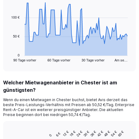
Chart
Chart
graphic.
with
91
100 €
data
points.
50 €
The
chart
has
1
0
90 Tage vorher
60 Tage vorher
30 Tage vorher
Am se…
X
End
of
axis
interactive
displaying
chart
categories.
Welcher Mietwagenanbieter in Chester ist am
Range:
günstigsten?
91
categories.
Wenn du einen Mietwagen in Chester buchst, bietet Avis derzeit das
The
beste Preis-Leistungs-Verhältnis mit Preisen ab 50,52 €/Tag. Enterprise
chart
Rent-A-Car ist ein weiterer preisgünstiger Anbieter. Die aktuellen
has
Preise beginnen dort bei niedrigen 50,74 €/Tag.
1
Y
axis
24 €
54 €
18 €
48 €
12 €
42 €
36 €
30 €
60 €
6 €
Bar
Chart
0
displaying
graphic.