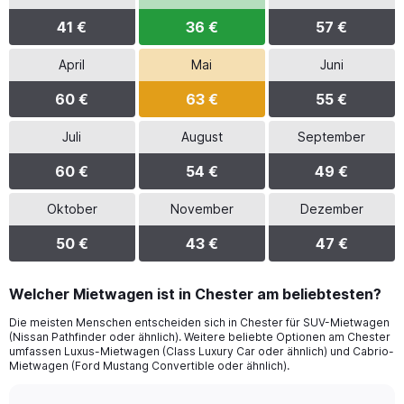
41 €
36 €
57 €
April
Mai
Juni
60 €
63 €
55 €
Juli
August
September
60 €
54 €
49 €
Oktober
November
Dezember
50 €
43 €
47 €
Welcher Mietwagen ist in Chester am beliebtesten?
Die meisten Menschen entscheiden sich in Chester für SUV-Mietwagen
(Nissan Pathfinder oder ähnlich). Weitere beliebte Optionen am Chester
umfassen Luxus-Mietwagen (Class Luxury Car oder ähnlich) und Cabrio-
Mietwagen (Ford Mustang Convertible oder ähnlich).