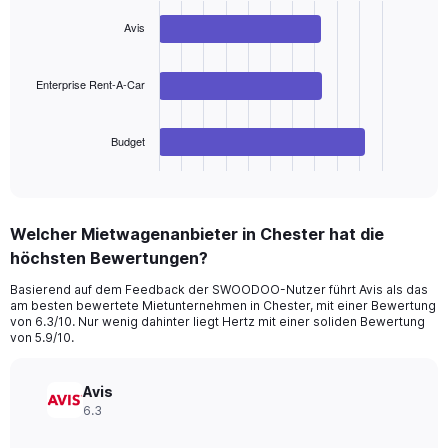
chart
values.
with
Avis
Range:
3
bars.
0
to
Enterprise Rent-A-Car
The
150.
chart
has
Budget
1
X
End
of
axis
interactive
displaying
chart
categories.
Welcher Mietwagenanbieter in Chester hat die
Range:
höchsten Bewertungen?
3
categories.
Basierend auf dem Feedback der SWOODOO-Nutzer führt Avis als das
The
am besten bewertete Mietunternehmen in Chester, mit einer Bewertung
chart
von 6.3/10. Nur wenig dahinter liegt Hertz mit einer soliden Bewertung
has
von 5.9/10.
1
Y
axis
Avis
displaying
6.3
values.