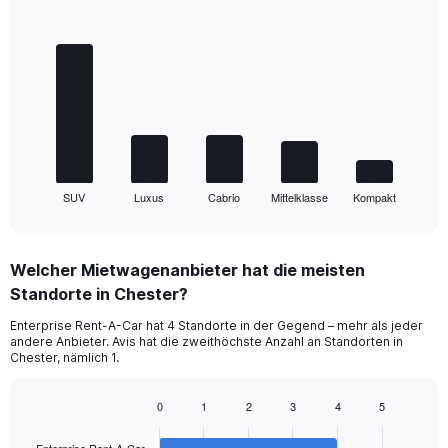
Bar
Chart
graphic.
chart
with
5
bars.
The
chart
has
1
SUV
Luxus
Cabrio
Mittelklasse
Kompakt
X
End
of
axis
interactive
displaying
chart
categories.
Welcher Mietwagenanbieter hat die meisten
Range:
Standorte in Chester?
5
categories.
Enterprise Rent-A-Car hat 4 Standorte in der Gegend – mehr als jeder
The
andere Anbieter. Avis hat die zweithöchste Anzahl an Standorten in
chart
Chester, nämlich 1.
has
1
0
1
2
3
4
5
Y
Bar
Chart
axis
graphic.
chart
displaying