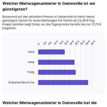
categories.
Welcher Mietwagenanbieter in Gainesville ist am
Range:
günstigsten?
91
categories.
Basierend auf den aktuellen Preisen in Gainesville ist Hertz deine
The
günstigste Option für einen Mietwagen mit Tarifen ab 23,38 €/Tag.
chart
Knapp dahinter liegt Dollar, wo die Tagespreise bereits bei nur 31,76 €
has
beginnen.
1
Y
axis
16 €
36 €
12 €
32 €
28 €
24 €
20 €
40 €
8 €
4 €
Bar
Chart
0
displaying
graphic.
chart
values.
with
Hertz
Range:
4
bars.
0
Dollar
to
The
120.
chart
Thrifty
has
1
Enterprise Rent-A-Car
X
End
of
axis
interactive
displaying
chart
categories.
Welcher Mietwagenanbieter in Gainesville hat die
Range: