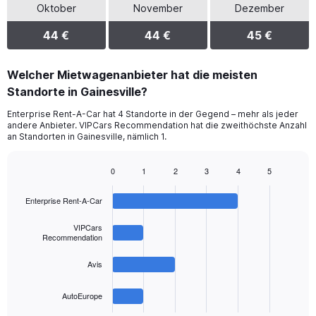
Oktober
November
Dezember
44 €
44 €
45 €
Welcher Mietwagenanbieter hat die meisten
Standorte in Gainesville?
Enterprise Rent-A-Car hat 4 Standorte in der Gegend – mehr als jeder
andere Anbieter. VIPCars Recommendation hat die zweithöchste Anzahl
an Standorten in Gainesville, nämlich 1.
0
1
2
3
4
5
Bar
Chart
graphic.
chart
Enterprise Rent-A-Car
with
4
bars.
VIPCars
Recommendation
The
Avis
chart
has
1
AutoEurope
X
End
of