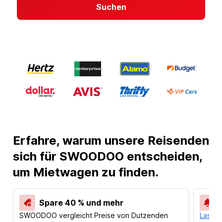
Suchen
Erfahre, warum unsere Reisenden
sich für SWOODOO entscheiden,
um Mietwagen zu finden.
Spare 40 % und mehr
SWOODOO vergleicht Preise von Dutzenden
Lass d