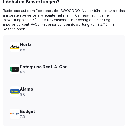
höchsten Bewertungen?
4
categories.
Basierend auf dem Feedback der SWOODOO-Nutzer führt Hertz als das
The
am besten bewertete Mietunternehmen in Gainesville, mit einer
chart
Bewertung von 8.5/10 in 5 Rezensionen. Nur wenig dahinter liegt
has
Enterprise Rent-A-Car mit einer soliden Bewertung von 8.2/10 in 3
1
Rezensionen.
Y
axis
Hertz
displaying
8.5
values.
Range:
0
to
Enterprise Rent-A-Car
40.
8.2
Alamo
8.0
Budget
7.3