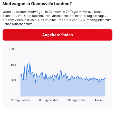
Mietwagen in Gainesville buchen?
Wenn du deinen Mietwagen in Gainesville 74 Tage im Voraus buchst,
kannst du viel Geld sparen. Der Durchschnittspreis pro Tag beträgt zu
diesem Zeitpunkt 35 €. Das ist eine Ersparnis von 34% im Vergleich zum
Jahresdurchschnitt.
Angebote finden
120 €
Chart
Chart
graphic.
with
91
80 €
data
points.
40 €
The
chart
has
1
0
90 Tage vorher
60 Tage vorher
30 Tage vorher
Am se…
X
End
of
axis
interactive
displaying
chart