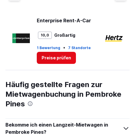
displaying
values.
Range:
0
Enterprise Rent-A-Car
He
to
8.
Großartig
10,0
7 
•
1 Bewertung
7 Standorte
St
Preise prüfen
Häufig gestellte Fragen zur
Mietwagenbuchung in Pembroke
Pines
Bekomme ich einen Langzeit-Mietwagen in
Pembroke Pines?