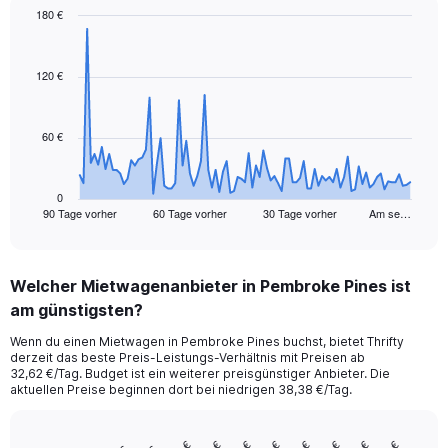
180 €
Chart
Chart
graphic.
with
91
120 €
data
points.
60 €
The
chart
has
1
0
90 Tage vorher
60 Tage vorher
30 Tage vorher
Am se…
X
End
of
axis
interactive
displaying
chart
categories.
Welcher Mietwagenanbieter in Pembroke Pines ist
Range:
am günstigsten?
91
categories.
Wenn du einen Mietwagen in Pembroke Pines buchst, bietet Thrifty
The
derzeit das beste Preis-Leistungs-Verhältnis mit Preisen ab
chart
32,62 €/Tag. Budget ist ein weiterer preisgünstiger Anbieter. Die
has
aktuellen Preise beginnen dort bei niedrigen 38,38 €/Tag.
1
Y
axis