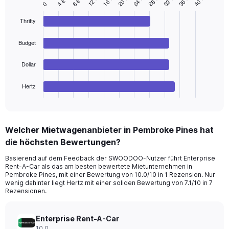
16 €
36 €
12 €
32 €
28 €
24 €
20 €
40 €
8 €
4 €
Bar
Chart
0
displaying
graphic.
chart
values.
with
Thrifty
Range:
4
bars.
0
Budget
to
The
180.
chart
Dollar
has
1
Hertz
X
End
of
axis
interactive
displaying
chart
categories.
Welcher Mietwagenanbieter in Pembroke Pines hat
Range:
die höchsten Bewertungen?
4
categories.
Basierend auf dem Feedback der SWOODOO-Nutzer führt Enterprise
The
Rent-A-Car als das am besten bewertete Mietunternehmen in
chart
Pembroke Pines, mit einer Bewertung von 10.0/10 in 1 Rezension. Nur
has
wenig dahinter liegt Hertz mit einer soliden Bewertung von 7.1/10 in 7
1
Rezensionen.
Y
axis
Enterprise Rent-A-Car
displaying
10.0