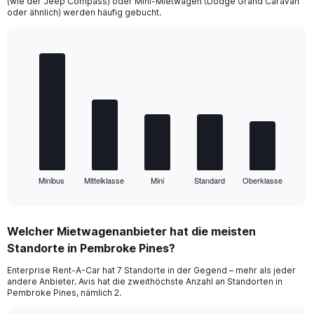
(wie der Jeep Compass) oder Mini-Mietwagen (Dodge Grand Caravan
oder ähnlich) werden häufig gebucht.
Bar
Chart
graphic.
chart
with
5
bars.
The
chart
has
1
Minibus
Mittelklasse
Mini
Standard
Oberklasse
X
End
of
axis
interactive
displaying
chart
categories.
Welcher Mietwagenanbieter hat die meisten
Range:
Standorte in Pembroke Pines?
5
categories.
Enterprise Rent-A-Car hat 7 Standorte in der Gegend – mehr als jeder
The
andere Anbieter. Avis hat die zweithöchste Anzahl an Standorten in
chart
Pembroke Pines, nämlich 2.
has