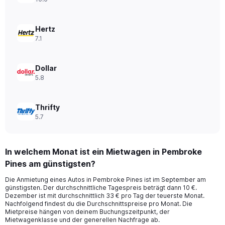
values.
Range:
0
to
Hertz
40.
7.1
Dollar
5.8
Thrifty
5.7
In welchem Monat ist ein Mietwagen in Pembroke
Pines am günstigsten?
Die Anmietung eines Autos in Pembroke Pines ist im September am
günstigsten. Der durchschnittliche Tagespreis beträgt dann 10 €.
Dezember ist mit durchschnittlich 33 € pro Tag der teuerste Monat.
Nachfolgend findest du die Durchschnittspreise pro Monat. Die
Mietpreise hängen von deinem Buchungszeitpunkt, der
Mietwagenklasse und der generellen Nachfrage ab.