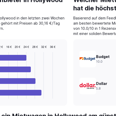
hat die höch
Hollywood in den letzten zwei Wochen
Basierend auf dem Feed
 gehört mit Preisen ab 30,16 €/Tag
am besten bewertete Mi
rn.
von 10.0/10 in 1 Rezensi
mit einer soliden Bewert
 €
16 €
20 €
24 €
28 €
32 €
36 €
Budget
10.0
Dollar
5.8
 ein Mietwagen in Hollywood am güns