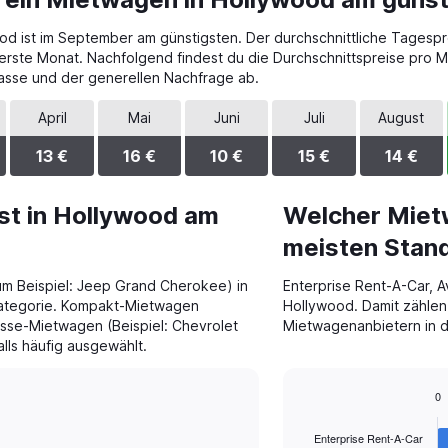
od ist im September am günstigsten. Der durchschnittliche Tagespr
uerste Monat. Nachfolgend findest du die Durchschnittspreise pro
sse und der generellen Nachfrage ab.
April
Mai
Juni
Juli
August
13 €
16 €
10 €
15 €
14 €
st in Hollywood am
Welcher Miet
meisten Stand
m Beispiel: Jeep Grand Cherokee) in
Enterprise Rent-A-Car, A
kategorie. Kompakt-Mietwagen
Hollywood. Damit zählen
lasse-Mietwagen (Beispiel: Chevrolet
Mietwagenanbietern in 
ls häufig ausgewählt.
0
Bar
Chart
graphic.
chart
Enterprise Rent-A-Car
with