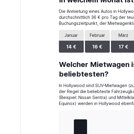
Range:
4
Die Anmietung eines Autos in Hollywo
categories.
The
durchschnittlich 36 € pro Tag der te
chart
Buchungszeitpunkt, der Mietwagenkla
has
1
Januar
Februar
März
Y
axis
14 €
16 €
17 €
displaying
values.
Range:
Welcher Mietwagen i
0
beliebtesten?
to
36.
In Hollywood sind SUV-Mietwagen (zu
der Regel die beliebteste Fahrzeug
(Beispiel: Nissan Sentra) und Mittelk
Equinox) werden in Hollywood ebenfal
Bar
Chart
graphic.
chart
with