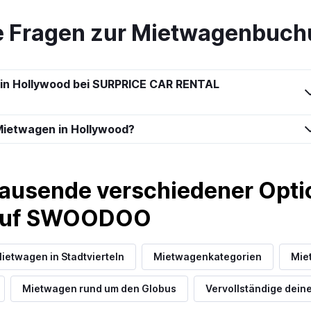
te Fragen zur Mietwagenbuch
n in Hollywood bei SURPRICE CAR RENTAL
Preise prüfen
Mietwagen in Hollywood?
ausende verschiedener Optio
Preise prüfen
 auf SWOODOO
ietwagen in Stadtvierteln
Mietwagenkategorien
Miet
es
Mietwagen rund um den Globus
Vervollständige deine
Preise prüfen