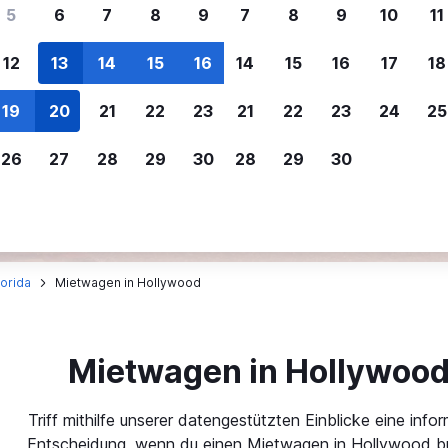
ere Reisenden sich für SWOODOO ent
5
6
7
8
9
7
8
9
10
11
12
13
14
15
16
14
15
16
17
18
Individuelle
Preisalarm
19
20
21
22
23
21
22
23
24
25
Anpassung von 
Lass dich benachrichtigen
,
Filtere deine
wenn Preise reduziert werden,
26
27
28
29
30
28
29
30
Mietwagenergebnisse na
um kein tolles Angebot zu
Anbieter, Preis, Fahrzeug
verpassen.
und mehr.
lorida
Mietwagen in Hollywood
Mietwagen in Hollywoo
Triff mithilfe unserer datengestützten Einblicke eine infor
Entscheidung, wenn du einen Mietwagen in Hollywood b