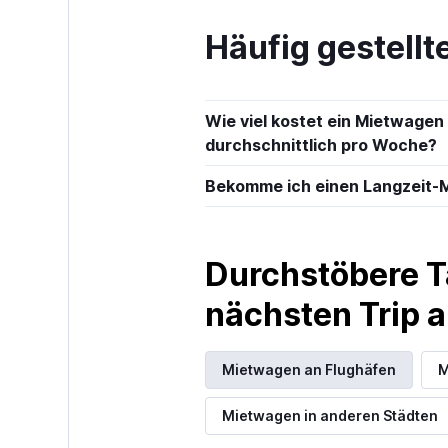
2 Standorte
Häufig gestell
Hertz
Wie viel kostet ein Mietwage
Mäßig
4,9
durchschnittlich pro Woche?
1 Bewertung
Bekomme ich einen Langzeit-
2 Standorte
Durchstöbere T
Avis
nächsten Trip
2 Standorte
Mietwagen an Flughäfen
M
Arow Enterpris
Mietwagen in anderen Städten
Corp.