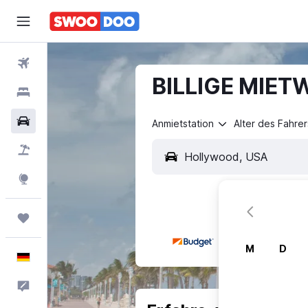
Flüge
BILLIGE MIET
Hotels
Mietwagen
Anmietstation
Alter des Fahrer
Pauschalreisen
Explore
Trips
M
D
Deutsch
Feedback