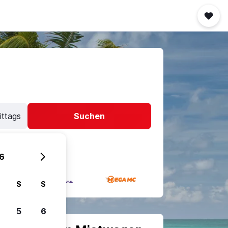
ittags
Suchen
6
S
S
5
6