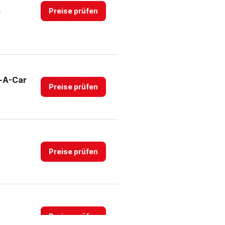
to
Preise prüfen
g
3.
t-A-Car
Preise prüfen
Preise prüfen
Preise prüfen