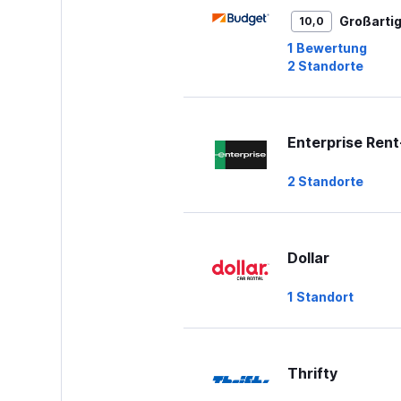
to
Großarti
10,0
60.
1 Bewertung
2 Standorte
Enterprise Ren
2 Standorte
Dollar
1 Standort
Thrifty