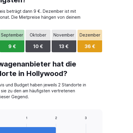
eis beträgt dann 9 €. Dezember ist mit
 Monat. Die Mietpreise hängen von deinem
September
Oktober
November
Dezember
9 €
10 €
13 €
36 €
wagenanbieter hat die
orte in Hollywood?
vis und Budget haben jeweils 2 Standorte in
 sie zu den am häufigsten vertretenen
dieser Gegend.
1
2
3