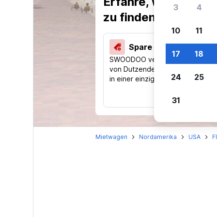
Erfahre, warum uns
3
4
zu finden.
10
11
Spare 40 % und mehr
17
18
SWOODOO vergleicht Preise
von Dutzenden Reise-Websites
24
25
in einer einzigen Suche.
31
Mietwagen
Nordamerika
USA
F