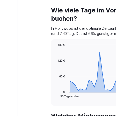
Wie viele Tage im Vor
buchen?
In Hollywood ist der optimale Zeitpu
rund 7 €/Tag. Das ist 66% günstiger is
180 €
Chart
Chart
graphic.
with
91
120 €
data
points.
60 €
The
chart
has
1
0
90 Tage vorher
X
End
of
axis
interactive
displaying
chart
categories.
Welcher Mietwagenan