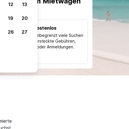
scheiden, um Mietwagen
12
13
19
20
Kostenlos
26
27
Trips
Nutze unbegrenzt viele Suchen
ohne versteckte Gebühren,
ch
Kosten oder Anmeldungen.
typ
d
mierte
uchst.