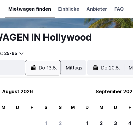
Mietwagen finden
Einblicke
Anbieter
FAQ
WAGEN IN Hollywood
s:
25-65
Do 13.8.
Mittags
Do 20.8.
M
August 2026
September 202
M
D
F
S
S
M
D
M
D
F
1
2
1
2
3
4