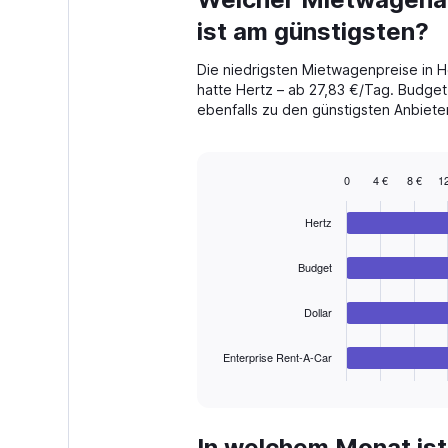
Range:
91
ist am günstigsten?
categories.
The
Die niedrigsten Mietwagenpreise in 
chart
hatte Hertz – ab 27,83 €/Tag. Budget
has
ebenfalls zu den günstigsten Anbiete
1
Y
axis
displaying
0
4 €
8 €
12
values.
Bar
Chart
Range:
graphic.
chart
Hertz
with
0
4
to
bars.
180.
Budget
The
Dollar
chart
has
1
Enterprise Rent-A-Car
X
End
of
axis
interactive
displaying
chart
categories.
In welchem Monat ist