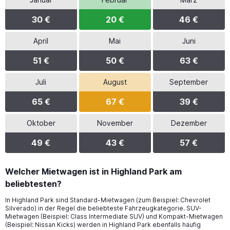
30 €
20 €
46 €
April
Mai
Juni
51 €
50 €
63 €
Juli
August
September
65 €
67 €
39 €
Oktober
November
Dezember
49 €
43 €
57 €
Welcher Mietwagen ist in Highland Park am
beliebtesten?
In Highland Park sind Standard-Mietwagen (zum Beispiel: Chevrolet
Silverado) in der Regel die beliebteste Fahrzeugkategorie. SUV-
Mietwagen (Beispiel: Class Intermediate SUV) und Kompakt-Mietwagen
(Beispiel: Nissan Kicks) werden in Highland Park ebenfalls häufig