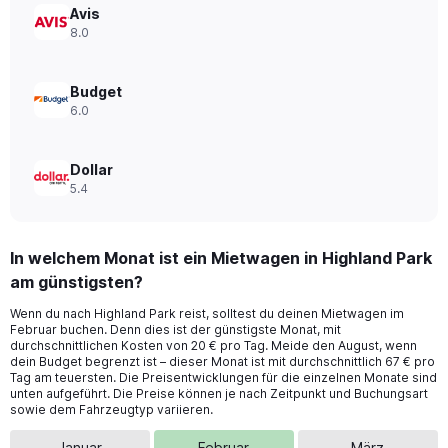
0
Avis
to
8.0
176.
Budget
6.0
Dollar
5.4
In welchem Monat ist ein Mietwagen in Highland Park
am günstigsten?
Wenn du nach Highland Park reist, solltest du deinen Mietwagen im
Februar buchen. Denn dies ist der günstigste Monat, mit
durchschnittlichen Kosten von 20 € pro Tag. Meide den August, wenn
dein Budget begrenzt ist – dieser Monat ist mit durchschnittlich 67 € pro
Tag am teuersten. Die Preisentwicklungen für die einzelnen Monate sind
unten aufgeführt. Die Preise können je nach Zeitpunkt und Buchungsart
sowie dem Fahrzeugtyp variieren.
Januar
Februar
März