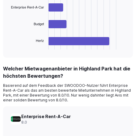
values.
with
Range:
Enterprise Rent-A-Car
3
bars.
0
to
The
Budget
150.
chart
has
Hertz
1
X
End
of
axis
interactive
displaying
chart
categories.
Welcher Mietwagenanbieter in Highland Park hat die
Range:
höchsten Bewertungen?
3
categories.
Basierend auf dem Feedback der SWOODOO-Nutzer führt Enterprise
The
Rent-A-Car als das am besten bewertete Mietunternehmen in Highland
chart
Park, mit einer Bewertung von 8.0/10. Nur wenig dahinter liegt Avis mit
has
einer soliden Bewertung von 8.0/10.
1
Y
axis
Enterprise Rent-A-Car
displaying
8.0
values.
Range: