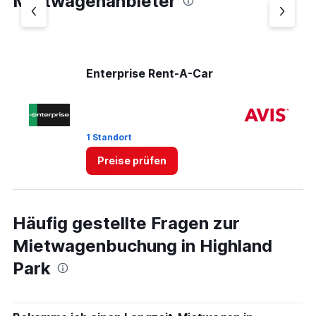
Mietwagenanbieter
Y
axis
displaying
values.
Range:
0
Enterprise Rent-A-Car
Av
to
75.
1 Standort
2 
Preise prüfen
Häufig gestellte Fragen zur
Mietwagenbuchung in Highland
Park