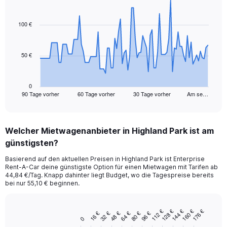
Chart
Chart
graphic.
with
91
100 €
data
points.
50 €
The
chart
has
1
0
90 Tage vorher
60 Tage vorher
30 Tage vorher
Am se…
X
End
of
axis
interactive
displaying
chart
categories.
Welcher Mietwagenanbieter in Highland Park ist am
Range:
günstigsten?
91
categories.
Basierend auf den aktuellen Preisen in Highland Park ist Enterprise
The
Rent-A-Car deine günstigste Option für einen Mietwagen mit Tarifen ab
chart
44,84 €/Tag. Knapp dahinter liegt Budget, wo die Tagespreise bereits
has
bei nur 55,10 € beginnen.
1
Y
axis
128 €
160 €
112 €
144 €
176 €
80 €
32 €
64 €
16 €
96 €
48 €
Bar
Chart
0
displaying
graphic.
chart