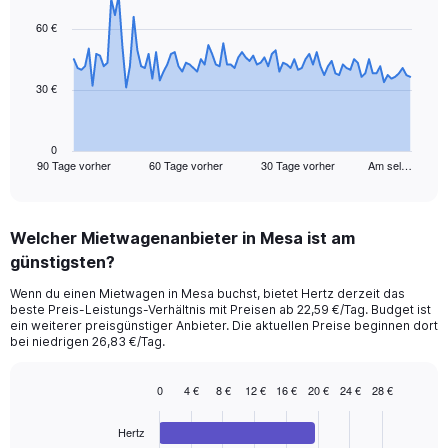
graphic.
with
91
60 €
data
points.
30 €
The
chart
has
1
0
90 Tage vorher
60 Tage vorher
30 Tage vorher
Am sel…
X
End
of
axis
interactive
displaying
chart
categories.
Welcher Mietwagenanbieter in Mesa ist am
Range:
günstigsten?
91
categories.
Wenn du einen Mietwagen in Mesa buchst, bietet Hertz derzeit das
The
beste Preis-Leistungs-Verhältnis mit Preisen ab 22,59 €/Tag. Budget ist
chart
ein weiterer preisgünstiger Anbieter. Die aktuellen Preise beginnen dort
has
bei niedrigen 26,83 €/Tag.
1
Y
0
4 €
8 €
12 €
16 €
20 €
24 €
28 €
axis
Bar
Chart
displaying
graphic.
chart
values.
Hertz
with