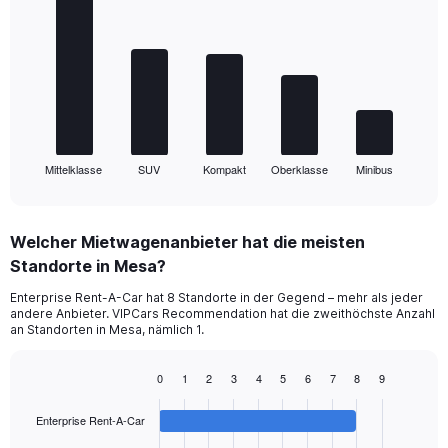
graphic.
chart
with
5
bars.
The
chart
has
1
Mittelklasse
SUV
Kompakt
Oberklasse
Minibus
X
End
of
axis
interactive
displaying
chart
categories.
Welcher Mietwagenanbieter hat die meisten
Range:
Standorte in Mesa?
5
categories.
Enterprise Rent-A-Car hat 8 Standorte in der Gegend – mehr als jeder
The
andere Anbieter. VIPCars Recommendation hat die zweithöchste Anzahl
chart
an Standorten in Mesa, nämlich 1.
has
1
0
1
2
3
4
5
6
7
8
9
Y
Bar
Chart
axis
graphic.
chart
displaying
Enterprise Rent-A-Car
with
values.
4