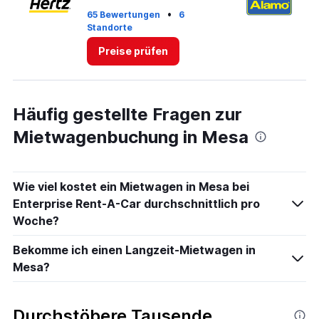
9.
•
65 Bewertungen
6
12
Standorte
St
Preise prüfen
Häufig gestellte Fragen zur
Mietwagenbuchung in Mesa
Wie viel kostet ein Mietwagen in Mesa bei
Enterprise Rent-A-Car durchschnittlich pro
Woche?
Bekomme ich einen Langzeit-Mietwagen in
Mesa?
Durchstöbere Tausende