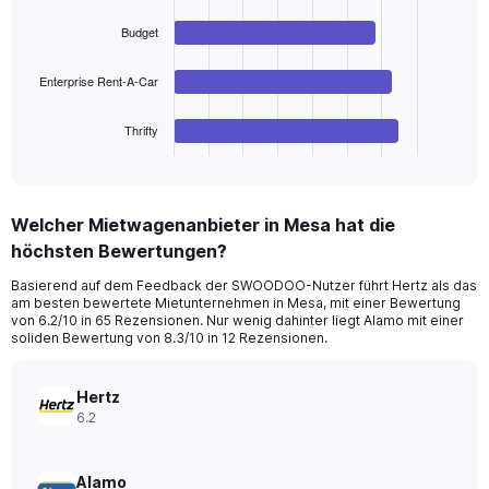
Range:
4
bars.
0
Budget
to
The
90.
Enterprise Rent-A-Car
chart
has
1
Thrifty
X
End
of
axis
interactive
displaying
chart
categories.
Welcher Mietwagenanbieter in Mesa hat die
Range:
höchsten Bewertungen?
4
categories.
Basierend auf dem Feedback der SWOODOO-Nutzer führt Hertz als das
The
am besten bewertete Mietunternehmen in Mesa, mit einer Bewertung
chart
von 6.2/10 in 65 Rezensionen. Nur wenig dahinter liegt Alamo mit einer
has
soliden Bewertung von 8.3/10 in 12 Rezensionen.
1
Y
axis
Hertz
displaying
6.2
values.
Range:
0
Alamo