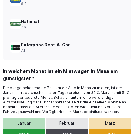
to
8.3
28.
National
7.6
Enterprise Rent-A-Car
7.1
In welchem Monat ist ein Mietwagen in Mesa am
günstigsten?
Die budgetschonendste Zeit, um ein Auto in Mesa zu mieten, ist der
Januar – mit durchschnittlichen Tagespreisen von 30 €. März ist mit 51 €
pro Tag der teuerste Monat. Schau dir untern eine vollständige
Aufschlüsselung der Durchschnittspreise für die einzelnen Monate an.
Beachte, dass die Mietpreise von Faktoren wie Buchungsvorlaufzeit,
Fahrzeugauswahl und Verfügbarkeit im Markt beeinflusst werden.
Januar
Februar
März