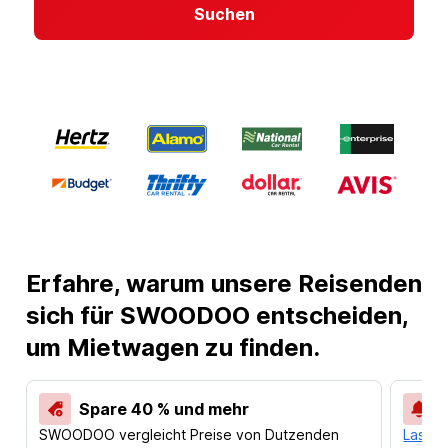
Suchen
Erfahre, warum unsere Reisenden
sich für SWOODOO entscheiden,
um Mietwagen zu finden.
Spare 40 % und mehr
SWOODOO vergleicht Preise von Dutzenden
Lass d