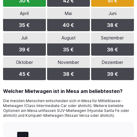
30 €
42 €
51 €
April
Mai
Juni
35 €
40 €
38 €
Juli
August
September
39 €
35 €
36 €
Oktober
November
Dezember
45 €
38 €
39 €
Welcher Mietwagen ist in Mesa am beliebtesten?
Die meisten Menschen entscheiden sich in Mesa für Mittelklasse-
Mietwagen (Class Intermediate Car oder ähnlich). Weitere beliebte
Optionen am Mesa umfassen SUV-Mietwagen (Hyundai Santa Fe oder
ähnlich) und Kompakt-Mietwagen (Nissan Versa oder ähnlich).
Bar
Chart