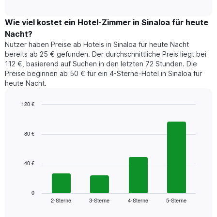
Diagramm
Das
interactive
zeigt
chart
Diagramm
den
Wie viel kostet ein Hotel-Zimmer in Sinaloa für heute
hat
durchschnittlichen
1
Nacht?
Preis
Y-
Nutzer haben Preise ab Hotels in Sinaloa für heute Nacht
eines
Achse,
bereits ab 25 € gefunden. Der durchschnittliche Preis liegt bei
Zimmers
die
112 €, basierend auf Suchen in den letzten 72 Stunden. Die
für
den
Preise beginnen ab 50 € für ein 4-Sterne-Hotel in Sinaloa für
den
durchschnittlichen
heute Nacht.
jeweiligen
Zimmerpreis
Wochentag.
anzeigt.
Das
120 €
Diagramm
Bar
Chart
hat
graphic.
chart
1
with
80 €
4
X-
bars.
Achse,
die
40 €
Das
die
folgende
Wochentage
Diagramm
anzeigt.
zeigt
0
Das
2-Sterne
3-Sterne
4-Sterne
5-Sterne
den
End
Diagramm
of
durchschnittlichen
hat
interactive