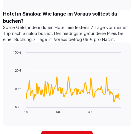
durchschnittlichen
nach
interactive
Zimmerpreis
chart
Sternen
für
Hotel in Sinaloa: Wie lange im Voraus solltest du
anzeigt
dieses
buchen?
Das
Wochenende
Diagramm
Spare Geld, indem du ein Hotel mindestens 7 Tage vor deinem
in
hat
Trip nach Sinaloa buchst. Der niedrigste gefundene Preis bei
den
1
einer Buchung 7 Tage im Voraus betrug 69 € pro Nacht.
letzten
Y-
3
Achse,
150 €
Tagen,
die
aggregiert
Line
Chart
den
graphic.
chart
nach
durchschnittlichen
with
Sternebewertung.
120 €
Zimmerpreis
90
Das
für
data
Diagramm
points.
heute
hat
90 €
Nacht
1
Das
in
X-
folgende
den
Achse,
Diagramm
letzten
60 €
die
zeigt,
3
90
60
30
End
die
of
wie
Tagen
interactive
Hotelkategorien
sich
anzeigt.
chart
nach
der
Sternen