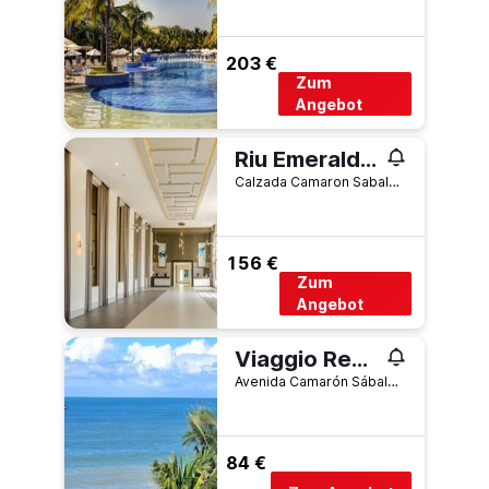
203 €
Zum
Angebot
Riu Emerald Bay
Calzada Camaron Sabalo, Zona Costera Cerritos 3404, Mazatlán, Sinaloa, Mexiko
156 €
Zum
Angebot
Viaggio Resort Mazatlan
Avenida Camarón Sábalo 807, Zona Dorada, 807, Mazatlán, Sinaloa, Mexiko
84 €