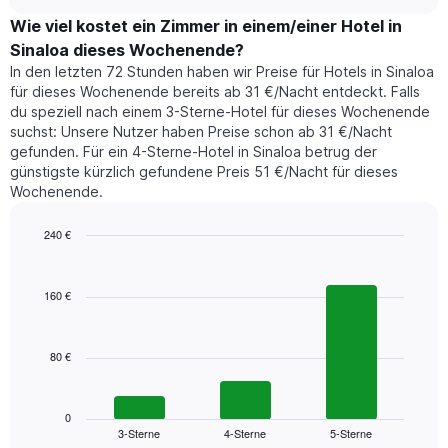
Zimmerpreis,
chart
1
der
Wie viel kostet ein Zimmer in einem/einer Hotel in
Y-
für
Achse,
Sinaloa dieses Wochenende?
heute
die
In den letzten 72 Stunden haben wir Preise für Hotels in Sinaloa
Nacht
den
für dieses Wochenende bereits ab 31 €/Nacht entdeckt. Falls
in
durchschnittlichen
du speziell nach einem 3-Sterne-Hotel für dieses Wochenende
den
Zimmerpreis
suchst: Unsere Nutzer haben Preise schon ab 31 €/Nacht
letzten
anzeigt.
gefunden. Für ein 4-Sterne-Hotel in Sinaloa betrug der
3
günstigste kürzlich gefundene Preis 51 €/Nacht für dieses
Tagen
Wochenende.
gefunden
wurde,
aggregiert
240 €
nach
Bar
Chart
Sternebewertung.
graphic.
chart
with
Das
160 €
3
Diagramm
bars.
hat
1
80 €
Das
X-
folgende
Achse,
Diagramm
die
zeigt
0
die
3-Sterne
4-Sterne
5-Sterne
den
End
Hotelkategorien
of