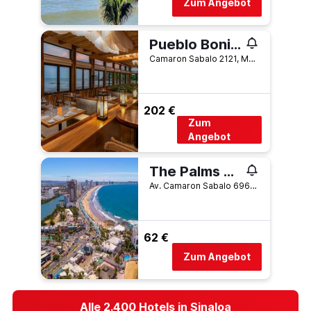
Zum Angebot
Pueblo Bonito Mazatlan
Camaron Sabalo 2121, Mazatlán, Sinaloa, Mexiko
202 €
Zum
Angebot
The Palms Resort of Mazatlan
Av. Camaron Sabalo 696, Zona Dorada, Mazatlán, Sinaloa, Mexiko
62 €
Zum Angebot
Alle 2.400 Hotels in Sinaloa