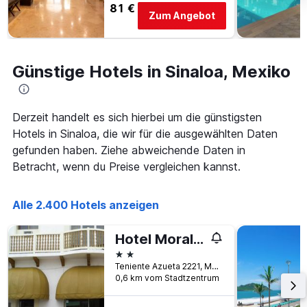
anzeigt
81 €
Zum Angebot
Das
Diagramm
hat
1
Günstige Hotels in Sinaloa, Mexiko
Y-
Achse,
die
den
Derzeit handelt es sich hierbei um die günstigsten
durchschnittlichen
Hotels in Sinaloa, die wir für die ausgewählten Daten
Zimmerpreis
anzeigt
gefunden haben. Ziehe abweichende Daten in
Betracht, wenn du Preise vergleichen kannst.
Alle 2.400 Hotels anzeigen
Hotel Morales Inn
2 Sterne
Teniente Azueta 2221, Mazatlán, Sinaloa, Mexiko
0,6 km vom Stadtzentrum