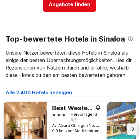
Preis
Angebote finden
anzeigt
für
Das
ein
Diagramm
Zimmer
hat
ändert,
1
je
Y-
näher
Top-bewertete Hotels in Sinaloa
Achse,
das
die
Aufenthaltsdatum
den
Unsere Nutzer bewerteten diese Hotels in Sinaloa als
rückt.
durchschnittlichen
Das
einige der besten Übernachtungsmöglichkeiten. Lies dir
Zimmerpreis
Diagramm
Rezensionen von Nutzern durch und erfahre, weshalb
an
hat
diese Hotels zu den am besten bewerteten gehören.
diesem
1
Wochenende
X-
anzeigt,
Achse,
Alle 2.400 Hotels anzeigen
der
die
in
die
den
Anzahl
Best Western Plus Los Mochis
letzten
der
3 Sterne
Hervorragend
3
Tage
9,2
Tagen
vor
Av. Alvaro Obregon No. 691 Pte., Los Mochis, Sinaloa, Mexiko
gefunden
dem
0,9 km vom Stadtzentrum
wurde.
Aufenthalt