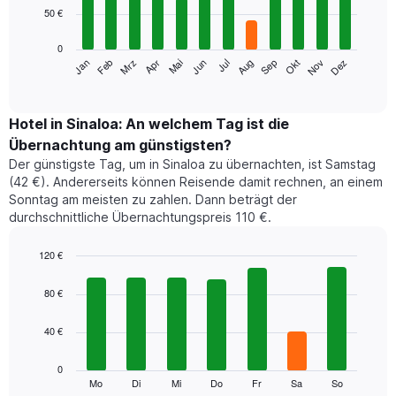
12
50 €
bars.
0
Das
Jan
Feb
Mrz
Apr
Mai
Jun
Jul
Aug
Sep
Okt
Nov
Dez
folgende
End
of
Diagramm
interactive
zeigt
chart
den
Hotel in Sinaloa: An welchem Tag ist die
durchschnittlichen
Übernachtung am günstigsten?
Zimmerpreis
Der günstigste Tag, um in Sinaloa zu übernachten, ist Samstag
im
(42 €). Andererseits können Reisende damit rechnen, an einem
jeweiligen
Sonntag am meisten zu zahlen. Dann beträgt der
Monat
durchschnittliche Übernachtungspreis 110 €.
an.
Das
Diagramm
120 €
hat
Bar
Chart
1
graphic.
chart
80 €
with
X-
7
Achse,
40 €
bars.
die
die
Das
0
Monate
folgende
Mo
Di
Mi
Do
Fr
Sa
So
End
anzeigt.
of