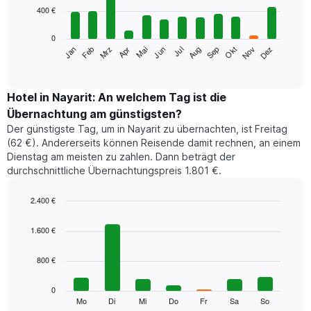
12
400 €
bars.
0
Das
Jan
Feb
Mrz
Apr
Mai
Jun
Jul
Aug
Sep
Okt
Nov
Dez
folgende
End
of
Diagramm
interactive
zeigt
chart
den
Hotel in Nayarit: An welchem Tag ist die
durchschnittlichen
Übernachtung am günstigsten?
Zimmerpreis
Der günstigste Tag, um in Nayarit zu übernachten, ist Freitag
im
(62 €). Andererseits können Reisende damit rechnen, an einem
jeweiligen
Dienstag am meisten zu zahlen. Dann beträgt der
Monat
durchschnittliche Übernachtungspreis 1.801 €.
an.
Das
Diagramm
2.400 €
hat
Bar
Chart
1
graphic.
chart
1.600 €
with
X-
7
Achse,
800 €
bars.
die
die
Das
0
Monate
folgende
Mo
Di
Mi
Do
Fr
Sa
So
End
anzeigt.
of