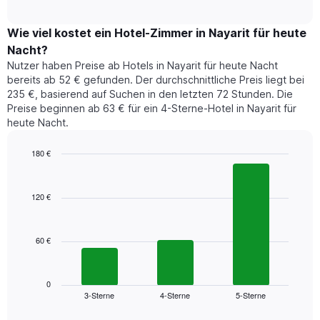
Diagramm
Das
interactive
zeigt
chart
Diagramm
den
Wie viel kostet ein Hotel-Zimmer in Nayarit für heute
hat
durchschnittlichen
1
Nacht?
Preis
Y-
Nutzer haben Preise ab Hotels in Nayarit für heute Nacht
eines
Achse,
bereits ab 52 € gefunden. Der durchschnittliche Preis liegt bei
Zimmers
die
235 €, basierend auf Suchen in den letzten 72 Stunden. Die
für
den
Preise beginnen ab 63 € für ein 4-Sterne-Hotel in Nayarit für
den
durchschnittlichen
heute Nacht.
jeweiligen
Zimmerpreis
Wochentag.
anzeigt.
Das
180 €
Diagramm
Bar
Chart
hat
graphic.
chart
1
with
120 €
3
X-
bars.
Achse,
die
60 €
Das
die
folgende
Wochentage
Diagramm
anzeigt.
zeigt
0
Das
3-Sterne
4-Sterne
5-Sterne
den
End
Diagramm
of
durchschnittlichen
hat
interactive