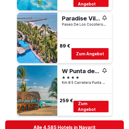
Angebot
Paradise Village Beach Resort
Paseo De Los Cocoteros 001, Nuevo Vallarta, Nayarit, Mexiko
89 €
Zum Angebot
W Punta de Mita
4 Sterne
Km 8 5 Carretera Punta de Mita, Punta de Mita, Nayarit, Mexiko
259 €
Zum
Angebot
Alle 4.585 Hotels in Nayarit