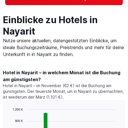
Einblicke zu Hotels in
Nayarit
Nutze unsere aktuellen, datengestützten Einblicke, um
ideale Buchungszeiträume, Preistrends und mehr für deine
Unterkunft in in Nayarit zu finden.
Hotel in Nayarit – in welchem Monat ist die Buchung
am günstigsten?
Hotel in Nayarit – im November (62 €) ist die Buchung am
günstigsten. Der teuerste Monat, um in Nayarit zu übernachten,
ist wiederum der März (1.101 €).
1.200 €
Bar
Chart
graphic.
chart
800 €
with