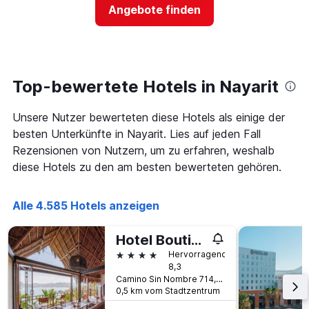
Preis
Angebote finden
anzeigt
für
Das
ein
Diagramm
Zimmer
hat
ändert,
1
je
Y-
näher
Top-bewertete Hotels in Nayarit
Achse,
das
die
Aufenthaltsdatum
den
Unsere Nutzer bewerteten diese Hotels als einige der
rückt.
durchschnittlichen
Das
besten Unterkünfte in Nayarit. Lies auf jeden Fall
Zimmerpreis
Diagramm
Rezensionen von Nutzern, um zu erfahren, weshalb
an
hat
diese Hotels zu den am besten bewerteten gehören.
diesem
1
Wochenende
X-
anzeigt,
Achse,
Alle 4.585 Hotels anzeigen
der
die
in
die
den
Anzahl
Hotel Boutique Siete Lunas
letzten
der
4 Sterne
Hervorragend
3
Tage
8,3
Tagen
vor
Camino Sin Nombre 714, Sayulita, Nayarit, Mexiko
gefunden
dem
0,5 km vom Stadtzentrum
wurde.
Aufenthalt