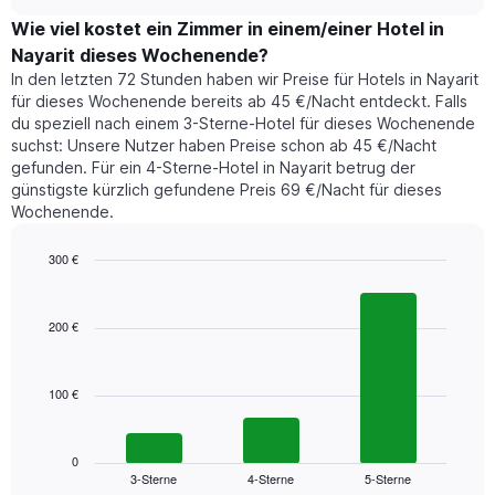
Zimmerpreis,
chart
1
der
Wie viel kostet ein Zimmer in einem/einer Hotel in
Y-
für
Achse,
Nayarit dieses Wochenende?
heute
die
In den letzten 72 Stunden haben wir Preise für Hotels in Nayarit
Nacht
den
für dieses Wochenende bereits ab 45 €/Nacht entdeckt. Falls
in
durchschnittlichen
du speziell nach einem 3-Sterne-Hotel für dieses Wochenende
den
Zimmerpreis
suchst: Unsere Nutzer haben Preise schon ab 45 €/Nacht
letzten
anzeigt.
gefunden. Für ein 4-Sterne-Hotel in Nayarit betrug der
3
günstigste kürzlich gefundene Preis 69 €/Nacht für dieses
Tagen
Wochenende.
gefunden
wurde,
aggregiert
300 €
nach
Bar
Chart
Sternebewertung.
graphic.
chart
with
Das
200 €
3
Diagramm
bars.
hat
1
100 €
Das
X-
folgende
Achse,
Diagramm
die
zeigt
0
die
3-Sterne
4-Sterne
5-Sterne
den
End
Hotelkategorien
of