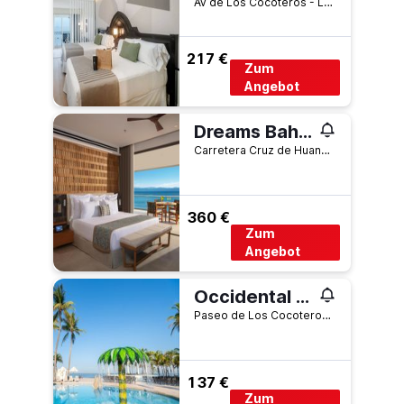
Av de Los Cocoteros - Lote 2, Nuevo Vallarta, Nayarit, Mexiko
217 €
Zum
Angebot
Dreams Bahia Mita Surf And Spa
Carretera Cruz de Huanacaxtle Punta de Mita No. 5, Punta de Mita, Nayarit, Mexiko
360 €
Zum
Angebot
Occidental Nuevo Vallarta
Paseo de Los Cocoteros 18 Villa 8 | Fracc. Náutico Turístico | Nuevo Vallarta |Nayarit |, Nuevo Vallarta, Nayarit, Mexiko
137 €
Zum