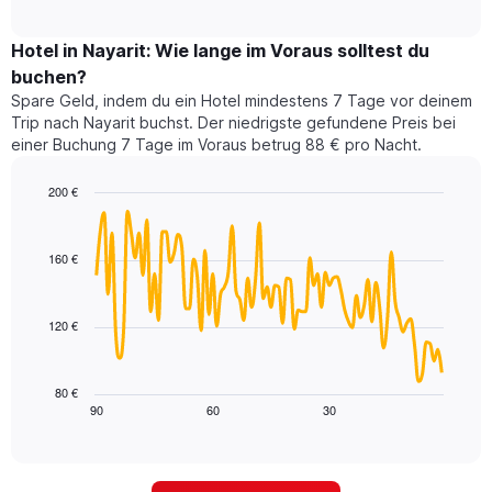
durchschnittlichen
nach
interactive
Zimmerpreis
chart
Sternen
für
Hotel in Nayarit: Wie lange im Voraus solltest du
anzeigt
dieses
buchen?
Das
Wochenende
Diagramm
Spare Geld, indem du ein Hotel mindestens 7 Tage vor deinem
in
hat
Trip nach Nayarit buchst. Der niedrigste gefundene Preis bei
den
1
einer Buchung 7 Tage im Voraus betrug 88 € pro Nacht.
letzten
Y-
3
Achse,
200 €
Tagen,
die
aggregiert
Line
Chart
den
graphic.
chart
nach
durchschnittlichen
with
Sternebewertung.
160 €
Zimmerpreis
90
Das
für
data
Diagramm
points.
heute
hat
120 €
Nacht
1
Das
in
X-
folgende
den
Achse,
Diagramm
letzten
80 €
die
zeigt,
3
90
60
30
End
die
of
wie
Tagen
interactive
Hotelkategorien
sich
anzeigt.
chart
nach
der
Sternen