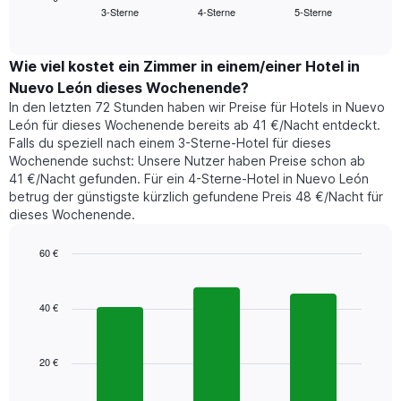
Das
3-Sterne
4-Sterne
5-Sterne
den
End
Diagramm
of
durchschnittlichen
hat
interactive
Zimmerpreis,
chart
1
der
Wie viel kostet ein Zimmer in einem/einer Hotel in
Y-
für
Achse,
Nuevo León dieses Wochenende?
heute
die
In den letzten 72 Stunden haben wir Preise für Hotels in Nuevo
Nacht
den
León für dieses Wochenende bereits ab 41 €/Nacht entdeckt.
in
durchschnittlichen
Falls du speziell nach einem 3-Sterne-Hotel für dieses
den
Zimmerpreis
Wochenende suchst: Unsere Nutzer haben Preise schon ab
letzten
anzeigt.
41 €/Nacht gefunden. Für ein 4-Sterne-Hotel in Nuevo León
3
betrug der günstigste kürzlich gefundene Preis 48 €/Nacht für
Tagen
dieses Wochenende.
gefunden
wurde,
aggregiert
60 €
nach
Bar
Chart
Sternebewertung.
graphic.
chart
with
Das
40 €
3
Diagramm
bars.
hat
1
20 €
Das
X-
folgende
Achse,
Diagramm