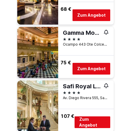
68 €
Zum Angebot
Gamma Monterrey Gran Hotel Ancira
4 Sterne
Ocampo 443 Ote Colcentro, Monterrey, Nuevo León, Mexiko
75 €
Zum Angebot
Safi Royal Luxury Valle
4 Sterne
Av. Diego Rivera 555, San Pedro Garza Garcia, Nuevo León, Mexiko
107 €
Zum
Angebot