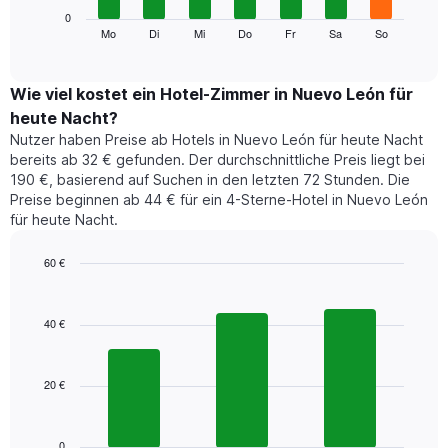
die
Das
0
Monate
folgende
Mo
Di
Mi
Do
Fr
Sa
So
End
anzeigt.
of
Diagramm
Das
interactive
zeigt
chart
Diagramm
den
Wie viel kostet ein Hotel-Zimmer in Nuevo León für
hat
durchschnittlichen
1
heute Nacht?
Preis
Y-
Nutzer haben Preise ab Hotels in Nuevo León für heute Nacht
eines
Achse,
bereits ab 32 € gefunden. Der durchschnittliche Preis liegt bei
Zimmers
die
190 €, basierend auf Suchen in den letzten 72 Stunden. Die
für
den
Preise beginnen ab 44 € für ein 4-Sterne-Hotel in Nuevo León
den
durchschnittlichen
für heute Nacht.
jeweiligen
Zimmerpreis
Wochentag.
anzeigt.
Das
60 €
Diagramm
Bar
Chart
hat
graphic.
chart
1
with
40 €
3
X-
bars.
Achse,
die
20 €
Das
die
folgende
Wochentage
Diagramm
anzeigt.
zeigt
0