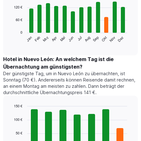
Bar
Chart
graphic.
chart
120 €
with
12
60 €
bars.
0
Das
Jan
Feb
Mrz
Apr
Mai
Jun
Jul
Aug
Sep
Okt
Nov
Dez
folgende
End
of
Diagramm
interactive
zeigt
chart
den
Hotel in Nuevo León: An welchem Tag ist die
durchschnittlichen
Übernachtung am günstigsten?
Zimmerpreis
Der günstigste Tag, um in Nuevo León zu übernachten, ist
im
Sonntag (70 €). Andererseits können Reisende damit rechnen,
jeweiligen
an einem Montag am meisten zu zahlen. Dann beträgt der
Monat
durchschnittliche Übernachtungspreis 141 €.
an.
Das
Diagramm
150 €
hat
Bar
Chart
1
graphic.
chart
100 €
with
X-
7
Achse,
50 €
bars.
die