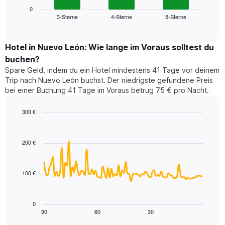
die
zeigt
0
die
3-Sterne
4-Sterne
5-Sterne
den
End
Hotelkategorien
of
durchschnittlichen
nach
interactive
Zimmerpreis
chart
Sternen
für
Hotel in Nuevo León: Wie lange im Voraus solltest du
anzeigt
dieses
buchen?
Das
Wochenende
Diagramm
Spare Geld, indem du ein Hotel mindestens 41 Tage vor deinem
in
hat
Trip nach Nuevo León buchst. Der niedrigste gefundene Preis
den
1
bei einer Buchung 41 Tage im Voraus betrug 75 € pro Nacht.
letzten
Y-
3
Achse,
300 €
Tagen,
die
aggregiert
Line
Chart
den
graphic.
chart
nach
durchschnittlichen
with
Sternebewertung.
200 €
Zimmerpreis
90
Das
für
data
Diagramm
points.
heute
hat
100 €
Nacht
1
Das
in
X-
folgende
den
Achse,
Diagramm
letzten
0
die
zeigt,
3
90
60
30
End
die
of
wie
Tagen
interactive