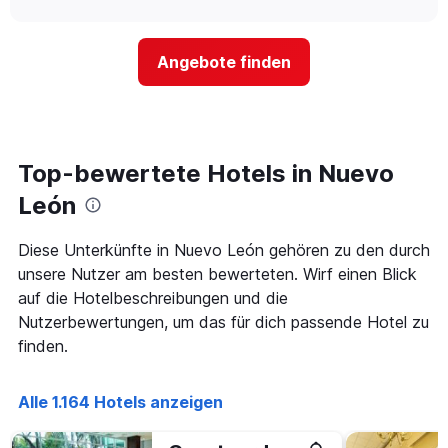
Hotelkategorien
sich
anzeigt.
chart
nach
der
Sternen
Preis
Angebote finden
anzeigt
für
Das
ein
Diagramm
Zimmer
hat
ändert,
1
je
Y-
näher
Top-bewertete Hotels in Nuevo
Achse,
das
die
Aufenthaltsdatum
León
den
rückt.
durchschnittlichen
Das
Diese Unterkünfte in Nuevo León gehören zu den durch
Zimmerpreis
Diagramm
an
unsere Nutzer am besten bewerteten. Wirf einen Blick
hat
diesem
1
auf die Hotelbeschreibungen und die
Wochenende
X-
Nutzerbewertungen, um das für dich passende Hotel zu
anzeigt,
Achse,
finden.
der
die
in
die
den
Anzahl
Alle 1.164 Hotels anzeigen
letzten
der
3
Tage
Tagen
vor