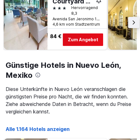
Courtyard by Marriott San Jeronimo/Valle
gefunden
dem
3 Sterne
Hervorragend
wurde.
Aufenthalt
8,3
anzeigt
Avenida San Jeronimo 1012-A, Monterrey, Nuevo León, Mexiko
Das
4,6 km vom Stadtzentrum
Diagramm
hat
84 €
Zum Angebot
1
Y-
Achse,
die
Günstige Hotels in Nuevo León,
den
durchschnittlichen
Mexiko
Zimmerpreis
anzeigt
Diese Unterkünfte in Nuevo León veranschlagen die
günstigsten Preise pro Nacht, die wir finden konnten.
Ziehe abweichende Daten in Betracht, wenn du Preise
vergleichen kannst.
Alle 1.164 Hotels anzeigen