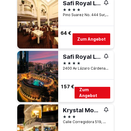
Safi Royal Luxury Centro
4 Sterne
Pino Suarez No. 444 Sur, Colonia Centro, Monterrey, Nuevo León, Mexiko
64 €
Zum Angebot
Safi Royal Luxury Metropolitan
4 Sterne
2400 Av Lázaro Cárdenas, Zona San Agustín, Monterrey, Nuevo León, Mexiko
157 €
Zum
Angebot
Krystal Monterrey
3 Sterne
Calle Corregidora 519, Monterrey, Nuevo León, Mexiko