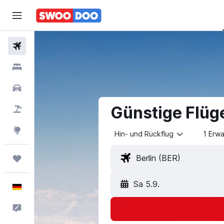
Flüge
Hotels
Mietwagen
Günstige Flüg
Pauschalreisen
Explore
Hin- und Rückflug
1 Erw
Trips
Sa 5.9.
Deutsch
Feedback