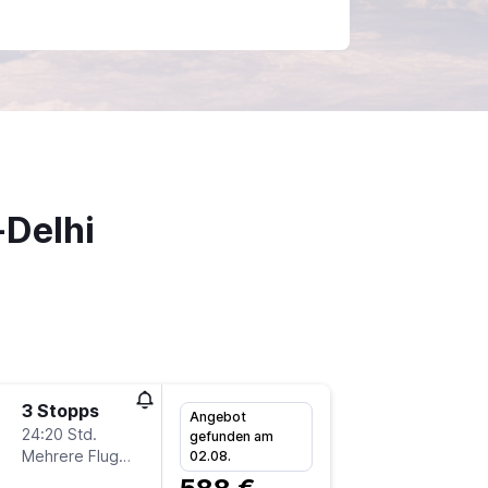
-Delhi
3 Stopps
Mi 21.10
Angebot
24:20 Std.
16:40
gefunden am
Mehrere Fluglinien
-
02.08.
BER
DE