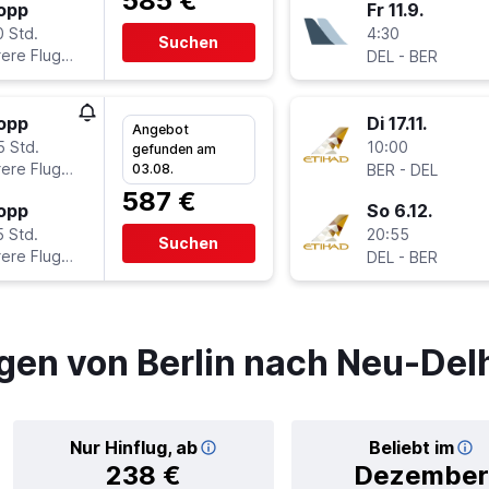
585 €
topp
Fr 11.9.
0 Std.
4:30
Suchen
ere Fluglinien
-
DEL
BER
topp
Di 17.11.
Angebot
5 Std.
10:00
gefunden am
ere Fluglinien
-
03.08.
BER
DEL
587 €
topp
So 6.12.
5 Std.
20:55
Suchen
ere Fluglinien
-
DEL
BER
gen von Berlin nach Neu-Del
Nur Hinflug, ab
Beliebt im
238 €
Dezember