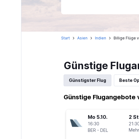
Start
Asien
Indien
Billige Flüge
Günstige Fluga
Günstigster Flug
Beste Op
Günstige Flugangebote v
Mo 5.10.
2 S
16:30
21:30
-
Mehr
BER
DEL