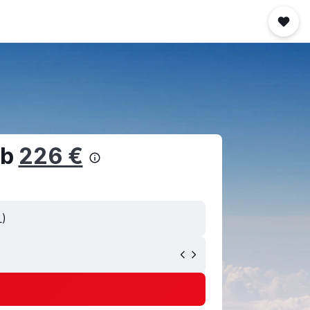
ab
226 €