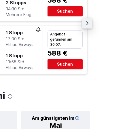
588 €
2 Stopps
Sa 21.11
34:30 Std.
20:55
Suchen
Mehrere Fluglinien
-
DEL
BE
1 Stopp
Mo 10.8
Angebot
17:00 Std.
13:30
gefunden am
Etihad Airways
-
30.07.
BER
DE
588 €
1 Stopp
Do 13.8
13:55 Std.
18:30
Suchen
Etihad Airways
-
DEL
BE
hi
Am günstigsten im
Durchschnitt
Mai
73