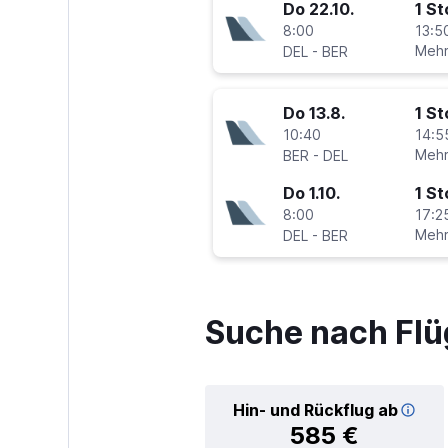
Do 22.10.
1 S
8:00
13:5
-
Mehr
DEL
BER
Do 13.8.
1 S
10:40
14:5
-
Mehr
BER
DEL
Do 1.10.
1 S
8:00
17:2
-
Mehr
DEL
BER
Suche nach Flü
Hin- und Rückflug ab
585 €