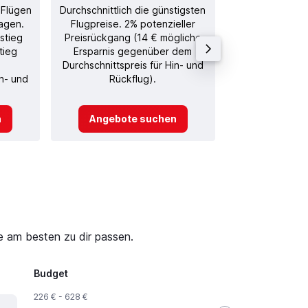
 Flügen
Durchschnittlich die günstigsten
Durchschnitt
agen.
Flugpreise. 2% potenzieller
Rückflug in
stieg
Preisrückgang (14 € mögliche
tieg
Ersparnis gegenüber dem
Durchschnittspreis für Hin- und
in- und
Rückflug).
n
Angebote suchen
Angebot
ie am besten zu dir passen.
Budget
226 € - 628 €