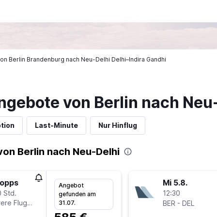
 von Berlin Brandenburg nach Neu-Delhi Delhi–Indira Gandhi
ngebote von Berlin nach Neu
tion
Last-Minute
Nur Hinflug
on Berlin nach Neu-Delhi
topps
Mi 5.8.
Angebot
 Std.
12:30
gefunden am
ere Fluglinien
-
31.07.
BER
DEL