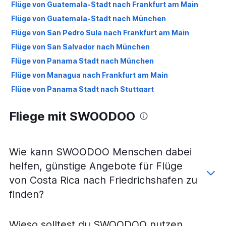
Flüge von Guatemala-Stadt nach Frankfurt am Main
Flüge von Guatemala-Stadt nach München
Flüge von San Pedro Sula nach Frankfurt am Main
Flüge von San Salvador nach München
Flüge von Panama Stadt nach München
Flüge von Managua nach Frankfurt am Main
Flüge von Panama Stadt nach Stuttgart
Flüge von San Pedro Sula nach München
Fliege mit SWOODOO
Flüge von San José nach Stuttgart
Flüge von Managua nach München
Flüge von San Salvador nach Stuttgart
Wie kann SWOODOO Menschen dabei
Flüge von Liberia nach München
helfen, günstige Angebote für Flüge
Flüge von Liberia nach Frankfurt am Main
von Costa Rica nach Friedrichshafen zu
Flüge von Managua nach Stuttgart
finden?
Flüge von Coxen Hole nach Frankfurt am Main
Flüge von Belize Phillip Goldson Intl nach Frankfurt am
Wieso solltest du SWOODOO nutzen,