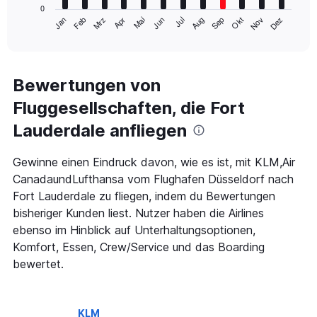
has
0
1
Mrz
Jun
Sep
Dez
Jan
Apr
Jul
Okt
Feb
Mai
Aug
Nov
X
End
of
axis
interactive
displaying
chart
categories.
Range:
Bewertungen von
12
Fluggesellschaften, die Fort
categories.
The
Lauderdale anfliegen
chart
has
1
Gewinne einen Eindruck davon, wie es ist, mit KLM,Air
Y
CanadaundLufthansa vom Flughafen Düsseldorf nach
axis
Fort Lauderdale zu fliegen, indem du Bewertungen
displaying
bisheriger Kunden liest. Nutzer haben die Airlines
values.
Range:
ebenso im Hinblick auf Unterhaltungsoptionen,
0
Komfort, Essen, Crew/Service und das Boarding
to
bewertet.
900.
KLM