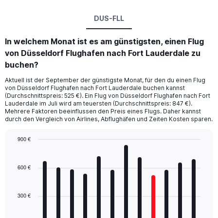
DUS-FLL
In welchem Monat ist es am günstigsten, einen Flug
von Düsseldorf Flughafen nach Fort Lauderdale zu
buchen?
Aktuell ist der September der günstigste Monat, für den du einen Flug
von Düsseldorf Flughafen nach Fort Lauderdale buchen kannst
(Durchschnittspreis: 525 €). Ein Flug von Düsseldorf Flughafen nach Fort
Lauderdale im Juli wird am teuersten (Durchschnittspreis: 847 €).
Mehrere Faktoren beeinflussen den Preis eines Flugs. Daher kannst
durch den Vergleich von Airlines, Abflughäfen und Zeiten Kosten sparen.
900 €
Bar
Chart
graphic.
chart
with
600 €
12
bars.
300 €
The
chart