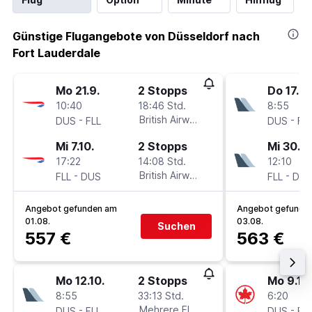
Günstige Flugangebote von Düsseldorf nach
Fort Lauderdale
Mo 21.9.
2 Stopps
Do 17.9.
10:40
18:46 Std.
8:55
-
British Airways
-
DUS
FLL
DUS
FL
Mi 7.10.
2 Stopps
Mi 30.9.
17:22
14:08 Std.
12:10
-
British Airways
-
FLL
DUS
FLL
DU
Angebot gefunden am
Angebot gefunde
01.08.
03.08.
Suchen
557 €
563 €
Mo 12.10.
2 Stopps
Mo 9.11.
8:55
33:13 Std.
6:20
-
Mehrere Fluglinien
-
DUS
FLL
DUS
FL