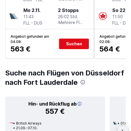
Mo 2.11.
2 Stopps
So 22.11
11:43
26:02 Std.
11:50
-
Mehrere Fluglinien
-
FLL
DUS
FLL
DU
Angebot gefunden am
Angebot gefunde
04.08.
02.08.
Suchen
563 €
564 €
Suche nach Flügen von Düsseldorf
nach Fort Lauderdale
Hin- und Rückflug ab
557 €
British Airways
01.02.
21.09.-07.10.
3 Zwi