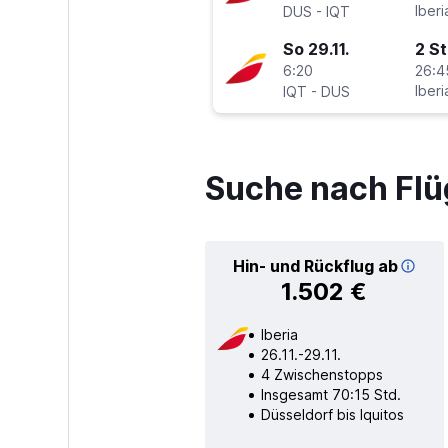
-
Iberi
DUS
IQT
So 29.11.
2 S
6:20
26:4
-
Iberi
IQT
DUS
Suche nach Flü
Hin- und Rückflug ab
1.502 €
Iberia
26.11.-29.11.
4 Zwischenstopps
Insgesamt 70:15 Std.
Düsseldorf bis Iquitos