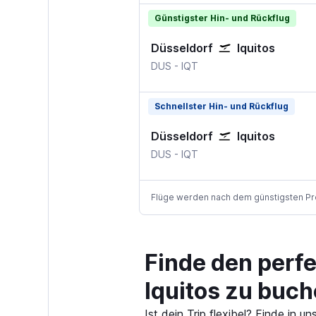
Günstigster Hin- und Rückflug
Düsseldorf
Iquitos
Düsseldorf
Iquitos
DUS
-
IQT
Schnellster Hin- und Rückflug
Düsseldorf
Iquitos
Düsseldorf
Iquitos
DUS
-
IQT
Flüge werden nach dem günstigsten Preis
Finde den perf
Iquitos zu buc
Ist dein Trip flexibel? Finde in