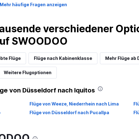
Mehr häufige Fragen anzeigen
ausende verschiedener Optio
 auf SWOODOO
ebte Flüge
Flüge nach Kabinenklasse
Mehr Flüge ab 
Weitere Flugoptionen
üge von Düsseldorf nach Iquitos
Flüge von Weeze, Niederrhein nach Lima
Fl
o
Flüge von Düsseldorf nach Pucallpa
Fl
WOODOO