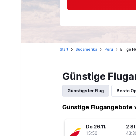
Start
Südamerika
Peru
Billige 
Günstige Fluga
Günstigster Flug
Beste Op
Günstige Flugangebote v
Do 26.11.
2 S
15:50
43:3