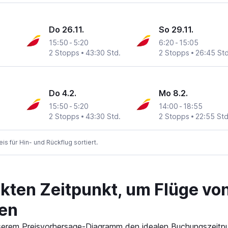
Do 26.11.
So 29.11.
15:50
-
5:20
6:20
-
15:05
2 Stopps
43:30 Std.
2 Stopps
26:45 Std
Do 4.2.
Mo 8.2.
15:50
-
5:20
14:00
-
18:55
2 Stopps
43:30 Std.
2 Stopps
22:55 Std
 für Hin- und Rückflug sortiert.
ekten Zeitpunkt, um Flüge vo
hen
 unserem Preisvorhersage-Diagramm den idealen Buchungszeitpu