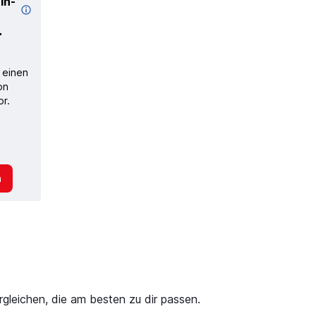
in-
r
 einen
on
or.
n
gleichen, die am besten zu dir passen.