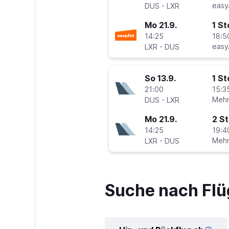
-
easy
DUS
LXR
Mo 21.9.
1 S
14:25
18:5
-
easy
LXR
DUS
So 13.9.
1 S
21:00
15:3
-
Mehr
DUS
LXR
Mo 21.9.
2 S
14:25
19:4
-
Mehr
LXR
DUS
Suche nach Flü