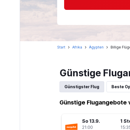
Start
Afrika
Ägypten
Billige Flü
Günstige Fluga
Günstigster Flug
Beste Op
Günstige Flugangebote 
So 13.9.
1 S
21:00
15:3