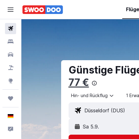
Flüg
Flüge
Hotels
Mietwagen
Günstige Flüg
Pauschalreisen
77 €
Explore
Hin- und Rückflug
1 Erw
Trips
Deutsch
Sa 5.9.
Feedback