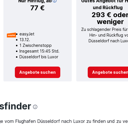
Nur Hinflug, ab
Gutes Angebot für H
77 €
und Rückflug
293 € ode
weniger
Zu schlagender Preis für
easyJet
Hin- und Rückflug v
13.12.
Düsseldorf nach Lux
1 Zwischenstopp
Insgesamt 15:45 Std.
Düsseldorf bis Luxor
Angebote suchen
Angebote suche
finder
ge vom Flughafen Düsseldorf nach Luxor zu finden und zu ver