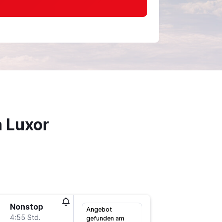
 Luxor
Nonstop
Mo 14.9
Angebot
4:55 Std.
7:20
gefunden am