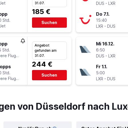
Jet
-
31.07.
DUS
LXR
185 €
topp
Do 7.1.
0 Std.
15:40
Suchen
Jet
-
LXR
DUS
topp
Mi 16.12.
Angebot
5 Std.
6:50
gefunden am
ere Fluglinien
-
31.07.
DUS
LXR
244 €
topps
Fr 1.1.
0 Std.
5:00
Suchen
ere Fluglinien
-
LXR
DUS
gen von Düsseldorf nach Lux