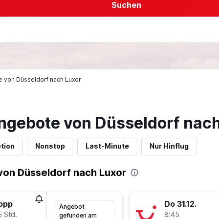
Suchen
ge von Düsseldorf nach Luxor
ngebote von Düsseldorf nach
tion
Nonstop
Last-Minute
Nur Hinflug
von Düsseldorf nach Luxor
topp
Do 31.12.
Angebot
5 Std.
8:45
gefunden am