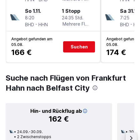
So 1.11.
1 Stopp
Sa 31.10
8:20
24:35 Std.
7:25
-
Mehrere Fluglinien
-
BHD
HHN
BHD
HH
Angebot gefunden am
Angebot gefunde
05.08.
05.08.
Suchen
166 €
174 €
Suche nach Flügen von Frankfurt
Hahn nach Belfast City
Hin- und Rückflug ab
162 €
24.09.-30.09.
30.11.
2 Zwischenstopps
1 Zwi