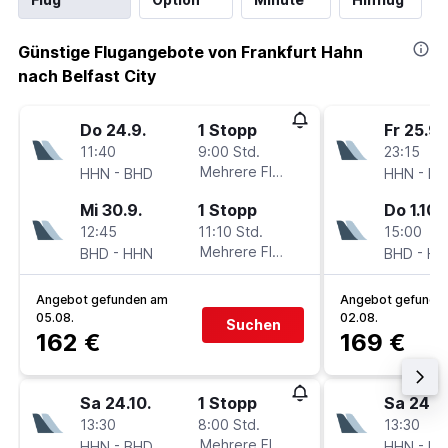
Günstige Flugangebote von Frankfurt Hahn
nach Belfast City
Do 24.9.
1 Stopp
Fr 25.9.
11:40
9:00 Std.
23:15
-
Mehrere Fluglinien
-
HHN
BHD
HHN
BH
Mi 30.9.
1 Stopp
Do 1.10.
12:45
11:10 Std.
15:00
-
Mehrere Fluglinien
-
BHD
HHN
BHD
HH
Angebot gefunden am
Angebot gefunde
05.08.
02.08.
Suchen
162 €
169 €
Sa 24.10.
1 Stopp
Sa 24.10
13:30
8:00 Std.
13:30
-
Mehrere Fluglinien
-
HHN
BHD
HHN
BH