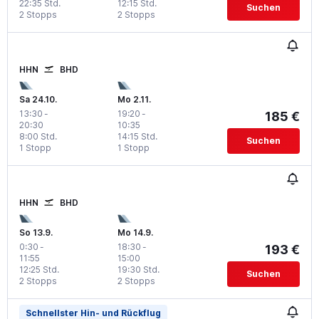
22:35 Std.
12:15 Std.
Suchen
2 Stopps
2 Stopps
HHN
BHD
Sa 24.10.
Mo 2.11.
13:30
-
19:20
-
185 €
20:30
10:35
8:00 Std.
14:15 Std.
Suchen
1 Stopp
1 Stopp
HHN
BHD
So 13.9.
Mo 14.9.
0:30
-
18:30
-
193 €
11:55
15:00
12:25 Std.
19:30 Std.
Suchen
2 Stopps
2 Stopps
Schnellster Hin- und Rückflug