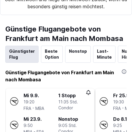
besonders günstig reisen möchtest.
Günstige Flugangebote von
Frankfurt am Main nach Mombasa
Günstigster
Beste
Nonstop
Last-
Nur
Flug
Option
Minute
Hinf
Günstige Flugangebote von Frankfurt am Main
nach Mombasa
Mi 9.9.
1 Stopp
Fr 25.9.
19:20
11:35 Std.
19:30
-
Condor
-
FRA
MBA
FRA
MB
Mi 23.9.
Nonstop
Do 8.10.
9:50
9:05 Std.
9:25
-
Condor
-
MBA
FRA
MBA
FR