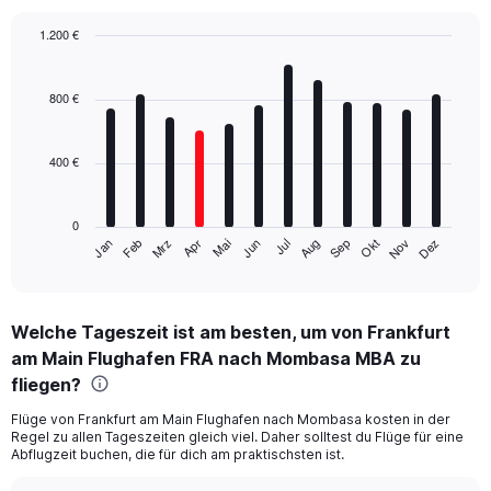
1.200 €
Bar
Chart
graphic.
chart
with
800 €
12
bars.
400 €
The
chart
has
0
1
Mrz
Jun
Sep
Dez
Jan
Apr
Jul
Okt
Feb
Mai
Aug
Nov
X
End
of
axis
interactive
displaying
chart
categories.
Welche Tageszeit ist am besten, um von Frankfurt
Range:
am Main Flughafen FRA nach Mombasa MBA zu
12
categories.
fliegen?
The
chart
Flüge von Frankfurt am Main Flughafen nach Mombasa kosten in der
Regel zu allen Tageszeiten gleich viel. Daher solltest du Flüge für eine
has
Abflugzeit buchen, die für dich am praktischsten ist.
1
Y