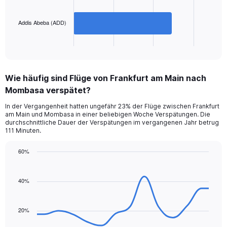
The
900.
chart
has
Addis Abeba (ADD)
1
X
End
of
axis
interactive
displaying
chart
categories.
Wie häufig sind Flüge von Frankfurt am Main nach
Range:
Mombasa verspätet?
2
categories.
In der Vergangenheit hatten ungefähr 23% der Flüge zwischen Frankfurt
The
am Main und Mombasa in einer beliebigen Woche Verspätungen. Die
chart
durchschnittliche Dauer der Verspätungen im vergangenen Jahr betrug
has
111 Minuten.
1
Y
60%
axis
Line
Chart
displaying
graphic.
chart
values.
with
40%
Range:
14
data
0
points.
to
20%
300.
The