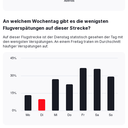
Abends
X
End
of
axis
interactive
displaying
chart
categories.
An welchem Wochentag gibt es die wenigsten
Range:
Flugverspätungen auf dieser Strecke?
1
categories.
Auf dieser Flugstrecke ist der Dienstag statistisch gesehen der Tag mit
The
den wenigsten Verspätungen. An einem Freitag traten im Durchschnitt
chart
häufiger Verspätungen auf.
has
1
45%
Y
Bar
Chart
axis
graphic.
chart
displaying
with
30%
values.
7
Range:
bars.
0
15%
to
The
30.
chart
has
1
0%
Mo
Di
Mi
Do
Fr
Sa
So
X
End
of
axis
interactive
displaying
chart