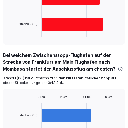
bars.
0
to
The
1250.
chart
has
Istanbul (IST)
1
X
End
of
axis
interactive
displaying
chart
categories.
Bei welchem Zwischenstopp-Flughafen auf der
Range:
Strecke von Frankfurt am Main Flughafen nach
2
categories.
Mombasa startet der Anschlussflug am ehesten?
The
chart
Istanbul (IST) hat durchschnittlich den kürzesten Zwischenstopp auf
dieser Strecke – ungefähr 3:43 Std..
has
1
Y
0 Std.
2 Std.
4 Std.
5 Std.
axis
Bar
Chart
displaying
graphic.
chart
with
values.
2
Istanbul (IST)
Range:
bars.
0
to