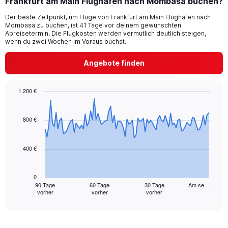
Frankfurt am Main Flughafen nach Mombasa buchen?
2
categories.
Der beste Zeitpunkt, um Flüge von Frankfurt am Main Flughafen nach
The
Mombasa zu buchen, ist 41 Tage vor deinem gewünschten
chart
Abreisetermin. Die Flugkosten werden vermutlich deutlich steigen,
has
wenn du zwei Wochen im Voraus buchst.
1
Y
Angebote finden
axis
displaying
values.
1.200 €
Range:
Chart
Chart
0
graphic.
with
to
91
800 €
30.
data
points.
400 €
The
chart
has
0
1
90 Tage
60 Tage
30 Tage
Am se…
vorher
vorher
vorher
X
End
of
axis
interactive
displaying
chart
categories.