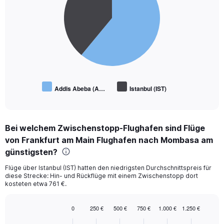
slices.
Addis Abeba (A…
Istanbul (IST)
End
of
interactive
chart
Bei welchem Zwischenstopp-Flughafen sind Flüge
von Frankfurt am Main Flughafen nach Mombasa am
günstigsten?
Flüge über Istanbul (IST) hatten den niedrigsten Durchschnittspreis für
diese Strecke: Hin- und Rückflüge mit einem Zwischenstopp dort
kosteten etwa 761 €.
0
250 €
500 €
750 €
1.000 €
1.250 €
Bar
Chart
graphic.
chart