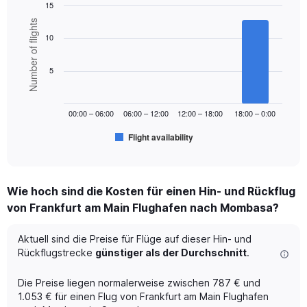
15
axis
displaying
Bar
Chart
Number of flights
graphic.
chart
values.
10
with
Range:
6
0
bars.
5
to
1200.
The
chart
00:00 – 06:00
06:00 – 12:00
12:00 – 18:00
18:00 – 0:00
has
1
Flight availability
X
End
of
axis
interactive
displaying
chart
categories.
Wie hoch sind die Kosten für einen Hin- und Rückflug
Range:
von Frankfurt am Main Flughafen nach Mombasa?
6
categories.
The
Aktuell sind die Preise für Flüge auf dieser Hin- und
chart
Rückflugstrecke
günstiger als der Durchschnitt
.
has
1
Die Preise liegen normalerweise zwischen 787 € und
Y
1.053 € für einen Flug von Frankfurt am Main Flughafen
axis