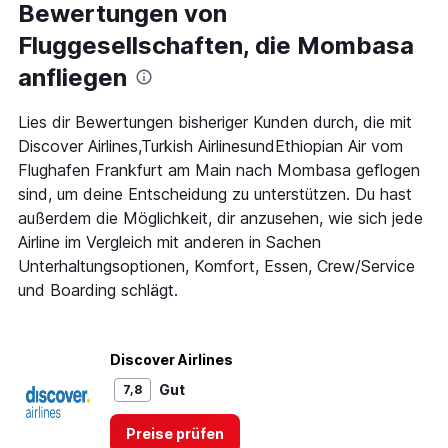
Range:
Bewertungen von
91
Fluggesellschaften, die Mombasa
categories.
The
anfliegen
chart
has
1
Lies dir Bewertungen bisheriger Kunden durch, die mit
Y
Discover Airlines,Turkish AirlinesundEthiopian Air vom
axis
Flughafen Frankfurt am Main nach Mombasa geflogen
displaying
sind, um deine Entscheidung zu unterstützen. Du hast
values.
Range:
außerdem die Möglichkeit, dir anzusehen, wie sich jede
0
Airline im Vergleich mit anderen in Sachen
to
Unterhaltungsoptionen, Komfort, Essen, Crew/Service
1200.
und Boarding schlägt.
Discover Airlines
Gut
7,8
Preise prüfen