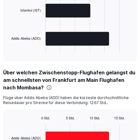
with
2
Istanbul (IST)
bars.
The
chart
has
Addis Abeba (ADD)
1
X
End
of
axis
interactive
displaying
chart
categories.
Über welchen Zwischenstopp-Flughafen gelangst du
Range:
am schnellsten von Frankfurt am Main Flughafen
2
categories.
nach Mombasa?
The
chart
Flüge über Addis Abeba (ADD) haben die kürzeste durchschnittliche
Reisedauer pro Strecke für diese Verbindung: 12:57 Std..
has
1
Y
0 Std.
5 Std.
10 Std.
15 Std.
axis
Bar
Chart
displaying
graphic.
chart
with
values.
2
Addis Abeba (ADD)
Range: