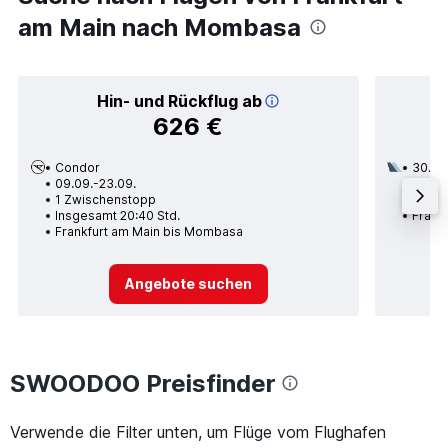
am Main nach Mombasa
Hin- und Rückflug ab
626 €
Condor
30.08
09.09.-23.09.
3 Zwi
1 Zwischenstopp
Insges
Insgesamt 20:40 Std.
Frank
Frankfurt am Main bis Mombasa
Angebote suchen
SWOODOO Preisfinder
Verwende die Filter unten, um Flüge vom Flughafen