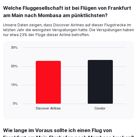
categories.
Welche Fluggesellschaft ist bei Flügen von Frankfurt
Range:
am Main nach Mombasa am pünktlichsten?
7
categories.
Unsere Daten zeigen, dass Discover Airlines auf dieser Flugstrecke im
The
letzten Jahr die wenigsten Verspätungen hatte. Die Verspätungen haben
chart
nur etwa 23% der Flüge dieser Airline betroffen.
has
1
30%
Y
Bar
Chart
axis
graphic.
chart
displaying
with
20%
values.
2
Range:
bars.
0
10%
to
The
45.
chart
has
1
0%
Discover Airlines
Condor
X
End
of
axis
interactive
displaying
chart
categories.
Wie lange im Voraus sollte ich einen Flug von
Range: