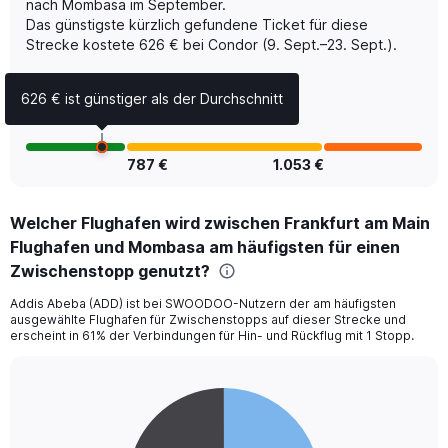
nach Mombasa im September.
displaying
Das günstigste kürzlich gefundene Ticket für diese
Number
of
Strecke kostete 626 € bei Condor (9. Sept.–23. Sept.).
flights.
Range:
626 € ist günstiger als der Durchschnitt
0
to
15.
787 €
1.053 €
Welcher Flughafen wird zwischen Frankfurt am Main
Flughafen und Mombasa am häufigsten für einen
Zwischenstopp genutzt?
Addis Abeba (ADD) ist bei SWOODOO-Nutzern der am häufigsten
ausgewählte Flughafen für Zwischenstopps auf dieser Strecke und
erscheint in 61% der Verbindungen für Hin- und Rückflug mit 1 Stopp.
Pie
Chart
graphic.
chart
with
2