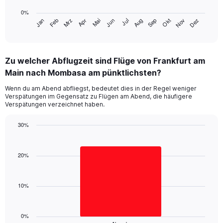
chart
0%
has
Jan
Feb
Mrz
Apr
Mai
Jun
Jul
Aug
Sep
Okt
Nov
Dez
1
End
of
X
interactive
axis
chart
displaying
Zu welcher Abflugzeit sind Flüge von Frankfurt am
categories.
Range:
Main nach Mombasa am pünktlichsten?
14
Wenn du am Abend abfliegst, bedeutet dies in der Regel weniger
categories.
Verspätungen im Gegensatz zu Flügen am Abend, die häufigere
The
Verspätungen verzeichnet haben.
chart
has
30%
1
Bar
Y
Chart
graphic.
chart
axis
with
20%
displaying
1
values.
bar.
Range:
0
10%
The
to
chart
50.
has
1
0%