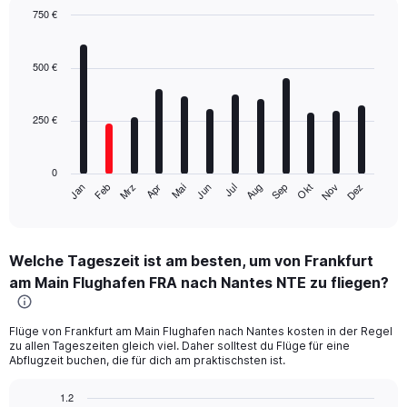
750 €
Bar
Chart
graphic.
chart
with
500 €
12
bars.
250 €
The
chart
has
0
1
Mrz
Jun
Sep
Dez
Jan
Apr
Jul
Okt
Feb
Mai
Aug
Nov
X
End
of
axis
interactive
displaying
chart
categories.
Welche Tageszeit ist am besten, um von Frankfurt
Range:
am Main Flughafen FRA nach Nantes NTE zu fliegen?
12
categories.
The
Flüge von Frankfurt am Main Flughafen nach Nantes kosten in der Regel
chart
zu allen Tageszeiten gleich viel. Daher solltest du Flüge für eine
has
Abflugzeit buchen, die für dich am praktischsten ist.
1
Y
1.2
axis