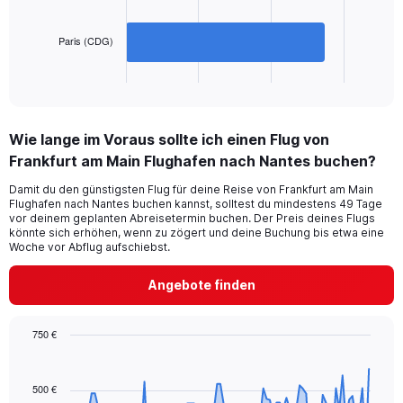
The
360.
chart
has
Paris (CDG)
1
X
End
of
axis
interactive
displaying
chart
categories.
Wie lange im Voraus sollte ich einen Flug von
Range:
Frankfurt am Main Flughafen nach Nantes buchen?
2
categories.
Damit du den günstigsten Flug für deine Reise von Frankfurt am Main
The
Flughafen nach Nantes buchen kannst, solltest du mindestens 49 Tage
chart
vor deinem geplanten Abreisetermin buchen. Der Preis deines Flugs
has
könnte sich erhöhen, wenn zu zögert und deine Buchung bis etwa eine
1
Woche vor Abflug aufschiebst.
Y
axis
Angebote finden
displaying
values.
Range:
750 €
0
Chart
Chart
to
graphic.
with
180.
91
500 €
data