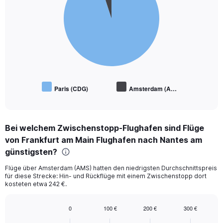
slices.
Paris (CDG)
Amsterdam (A…
End
of
interactive
chart
Bei welchem Zwischenstopp-Flughafen sind Flüge
von Frankfurt am Main Flughafen nach Nantes am
günstigsten?
Flüge über Amsterdam (AMS) hatten den niedrigsten Durchschnittspreis
für diese Strecke: Hin- und Rückflüge mit einem Zwischenstopp dort
kosteten etwa 242 €.
0
100 €
200 €
300 €
Bar
Chart
graphic.