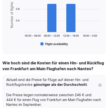
Bar
displaying
Chart
Number of flights
graphic.
chart
values.
0.8
with
Range:
6
0
bars.
0.4
to
750.
The
chart
00:00 – 06:00
06:00 – 12:00
12:00 – 18:00
18:00 – 0:00
has
1
Flight availability
X
End
of
axis
interactive
displaying
chart
categories.
Wie hoch sind die Kosten für einen Hin- und Rückflug
Range:
von Frankfurt am Main Flughafen nach Nantes?
6
categories.
The
Aktuell sind die Preise für Flüge auf dieser Hin- und
chart
Rückflugstrecke
günstiger als der Durchschnitt
.
has
1
Die Preise liegen normalerweise zwischen 246 € und
Y
444 € für einen Flug von Frankfurt am Main Flughafen nach
axis
Nantes im September.
displaying