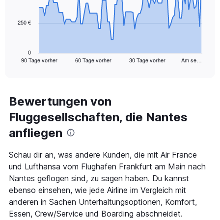
points.
250 €
The
chart
has
1
0
90 Tage vorher
60 Tage vorher
30 Tage vorher
Am se…
X
End
of
axis
interactive
displaying
chart
categories.
Range:
Bewertungen von
91
Fluggesellschaften, die Nantes
categories.
The
anfliegen
chart
has
1
Schau dir an, was andere Kunden, die mit Air France
Y
und Lufthansa vom Flughafen Frankfurt am Main nach
axis
Nantes geflogen sind, zu sagen haben. Du kannst
displaying
ebenso einsehen, wie jede Airline im Vergleich mit
values.
Range:
anderen in Sachen Unterhaltungsoptionen, Komfort,
0
Essen, Crew/Service und Boarding abschneidet.
to