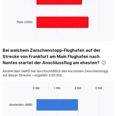
Range:
bars.
0
to
The
300.
chart
has
Paris (CDG)
1
X
End
of
axis
interactive
displaying
chart
categories.
Bei welchem Zwischenstopp-Flughafen auf der
Range:
Strecke von Frankfurt am Main Flughafen nach
2
categories.
Nantes startet der Anschlussflug am ehesten?
The
chart
Amsterdam (AMS) hat durchschnittlich den kürzesten Zwischenstopp
auf dieser Strecke – ungefähr 2:00 Std..
has
1
Y
0 Std.
1 Std.
2 Std.
3 Std.
axis
Bar
Chart
displaying
graphic.
chart
with
values.
2
Amsterdam (AMS)
Range:
bars.
0
to