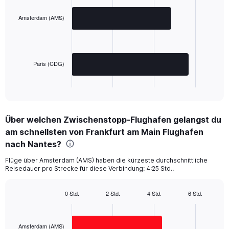
chart
with
2
Amsterdam (AMS)
bars.
The
chart
has
Paris (CDG)
1
X
End
of
axis
interactive
displaying
chart
categories.
Über welchen Zwischenstopp-Flughafen gelangst du
Range:
am schnellsten von Frankfurt am Main Flughafen
2
categories.
nach Nantes?
The
chart
Flüge über Amsterdam (AMS) haben die kürzeste durchschnittliche
Reisedauer pro Strecke für diese Verbindung: 4:25 Std..
has
1
Y
0 Std.
2 Std.
4 Std.
6 Std.
axis
Bar
Chart
displaying
graphic.
chart
with
values.
2
Amsterdam (AMS)