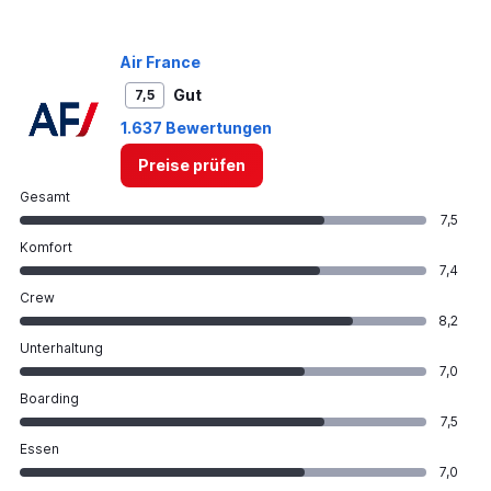
750.
Air France
Gut
7,5
1.637 Bewertungen
Preise prüfen
Gesamt
7,5
Komfort
7,4
Crew
8,2
Unterhaltung
7,0
Boarding
7,5
Essen
7,0