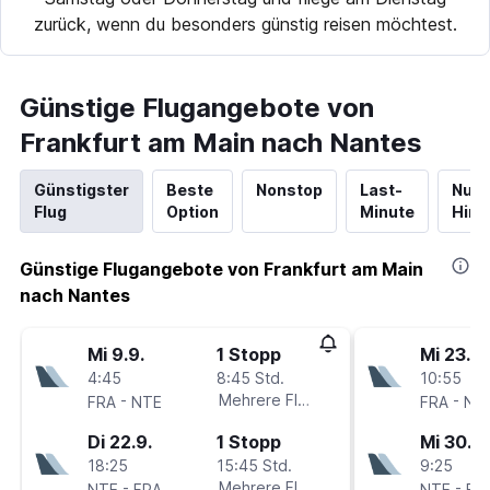
zurück, wenn du besonders günstig reisen möchtest.
Günstige Flugangebote von
Frankfurt am Main nach Nantes
Günstigster
Beste
Nonstop
Last-
Nur
Flug
Option
Minute
Hinf
Günstige Flugangebote von Frankfurt am Main
nach Nantes
Mi 9.9.
1 Stopp
Mi 23.9.
4:45
8:45 Std.
10:55
-
Mehrere Fluglinien
-
FRA
NTE
FRA
NT
Di 22.9.
1 Stopp
Mi 30.9.
18:25
15:45 Std.
9:25
-
Mehrere Fluglinien
-
NTE
FRA
NTE
FR