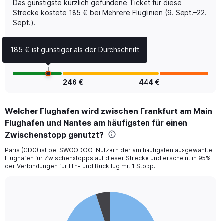
Das günstigste kürzlich gefundene Ticket für diese
Number
of
Strecke kostete 185 € bei Mehrere Fluglinien (9. Sept.–22.
flights.
Sept.).
Range:
0
185 € ist günstiger als der Durchschnitt
to
1.2.
246 €
444 €
Welcher Flughafen wird zwischen Frankfurt am Main
Flughafen und Nantes am häufigsten für einen
Zwischenstopp genutzt?
Paris (CDG) ist bei SWOODOO-Nutzern der am häufigsten ausgewählte
Flughafen für Zwischenstopps auf dieser Strecke und erscheint in 95%
der Verbindungen für Hin- und Rückflug mit 1 Stopp.
Pie
Chart
graphic.
chart
with
2