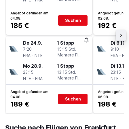
Angebot gefunden am
Angebot gefunde
04.08.
02.08.
Suchen
185 €
192 €
Do 24.9.
1 Stopp
Di 6.10.
7:20
15:15 Std.
9:10
-
Mehrere Fluglinien
-
FRA
NTE
FRA
NT
Mo 28.9.
1 Stopp
Di 13.10.
23:15
13:15 Std.
23:15
-
Mehrere Fluglinien
-
NTE
FRA
NTE
FR
Angebot gefunden am
Angebot gefunde
04.08.
06.08.
Suchen
189 €
198 €
Suche nach Flügen von Frankfurt