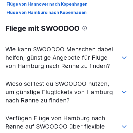
Flüge von Hannover nach Kopenhagen
Flüge von Hamburg nach Kopenhagen
Flüge von Bremen nach Kopenhagen
Fliege mit SWOODOO
Flüge von Düsseldorf nach Billund
Flüge von Köln nach Kopenhagen
Flüge von Düsseldorf nach Århus
Wie kann SWOODOO Menschen dabei
Flüge von Nürnberg nach Kopenhagen
helfen, günstige Angebote für Flüge
Flüge von Frankfurt Hahn nach Billund
von Hamburg nach Rønne zu finden?
Flüge von Berlin nach Aalborg
Flüge von Weeze, Niederrhein nach Billund
Wieso solltest du SWOODOO nutzen,
Flüge von Berlin nach Billund
um günstige Flugtickets von Hamburg
Flüge von Karlsruhe nach Kopenhagen
nach Rønne zu finden?
Flüge von Münster nach Kopenhagen
Flüge von Frankfurt am Main nach Aalborg
Verfügen Flüge von Hamburg nach
Flüge von Dresden nach Kopenhagen
Rønne auf SWOODOO über flexible
Flüge von Leipzig nach Kopenhagen