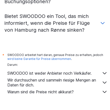
Buchungsoptionen?
Flüge von Frankfurt am Main nach Århus
Flüge von Berlin nach Århus
Bietet SWOODOO ein Tool, das mich
Flüge von München nach Billund
informiert, wenn die Preise für Flüge
Flüge von Dortmund nach Kopenhagen
von Hamburg nach Rønne sinken?
Flüge von Stuttgart nach Billund
Flüge von München nach Århus
Flüge von Stuttgart nach Aalborg
Flüge von Köln nach Billund
SWOODOO arbeitet hart daran, genaue Preise zu erhalten, jedoch
*
Flüge von München nach Aalborg
wird keine Garantie für Preise übernommen
.
Darum:
Flüge von Memmingen nach Kopenhagen
Flüge von Nürnberg nach Billund
SWOODOO ist weder Anbieter noch Verkäufer.
Flüge von Hamburg nach Billund
Wir durchsuchen und sammeln riesige Mengen an
Daten für dich.
Flüge von Stuttgart nach Århus
Warum sind die Preise nicht akkurat?
Flüge von Düsseldorf nach Rønne
Flüge von Paderborn nach Kopenhagen
Flüge von Hamburg nach Aalborg