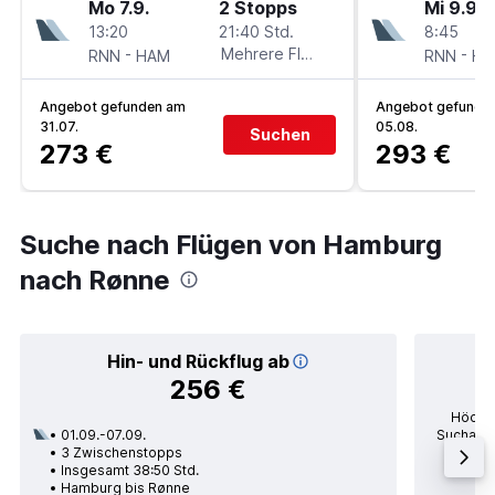
Mo 7.9.
2 Stopps
Mi 9.9.
13:20
21:40 Std.
8:45
-
Mehrere Fluglinien
-
RNN
HAM
RNN
HA
Angebot gefunden am
Angebot gefunde
31.07.
05.08.
Suchen
273 €
293 €
Suche nach Flügen von Hamburg
nach Rønne
Hin- und Rückflug ab
256 €
Höchst
01.09.-07.09.
Suchanfr
3 Zwischenstopps
po
Insgesamt 38:50 Std.
Durc
Hamburg bis Rønne