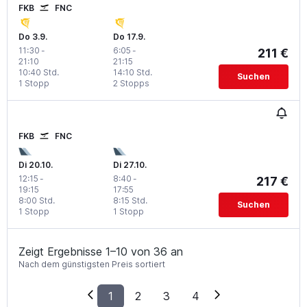
FKB
FNC
Do 3.9.
Do 17.9.
11:30
-
6:05
-
211 €
21:10
21:15
10:40 Std.
14:10 Std.
Suchen
1 Stopp
2 Stopps
FKB
FNC
Di 20.10.
Di 27.10.
12:15
-
8:40
-
217 €
19:15
17:55
8:00 Std.
8:15 Std.
Suchen
1 Stopp
1 Stopp
Zeigt Ergebnisse 1–10 von 36 an
Nach dem günstigsten Preis sortiert
1
2
3
4