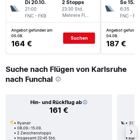
Di 20.10.
2 Stopps
So 15.11.
21:00
23:30 Std.
6:35
-
Mehrere Fluglinien
-
FNC
FKB
FNC
FK
Angebot gefunden am
Angebot gefunde
05.08.
04.08.
Suchen
164 €
187 €
Suche nach Flügen von Karlsruhe
nach Funchal
Hin- und Rückflug ab
161 €
Ryanair
31.12.
08.09.-15.09.
1 Zwi
2 Zwischenstopps
Insge
Insgesamt 22:45 Std.
Karlsr