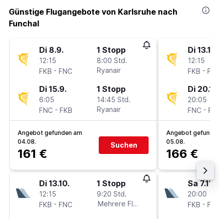
Günstige Flugangebote von Karlsruhe nach
Funchal
Di 8.9.
1 Stopp
Di 13.10.
12:15
8:00 Std.
12:15
-
Ryanair
-
FKB
FNC
FKB
FN
Di 15.9.
1 Stopp
Di 20.10
6:05
14:45 Std.
20:05
-
Ryanair
-
FNC
FKB
FNC
FK
Angebot gefunden am
Angebot gefunde
04.08.
05.08.
Suchen
161 €
166 €
Di 13.10.
1 Stopp
Sa 7.11.
12:15
9:20 Std.
20:00
-
Mehrere Fluglinien
-
FKB
FNC
FKB
FN