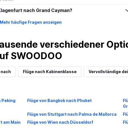
n Klagenfurt nach Grand Cayman?
Mehr häufige Fragen anzeigen
ausende verschiedener Optio
 auf SWOODOO
 nach
Flüge nach Kabinenklasse
Vervollständige dei
h Peking
Flüge von Bangkok nach Phuket
Fl
Gr
Flüge von Stuttgart nach Palma de Mallorca
Fl
rt am Main
Flüge von Wien nach Düsseldorf
Fl