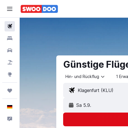
Flüge
Hotels
Mietwagen
Günstige Flüg
Pauschalreisen
Explore
Hin- und Rückflug
1 Erw
Trips
Sa 5.9.
Deutsch
Feedback