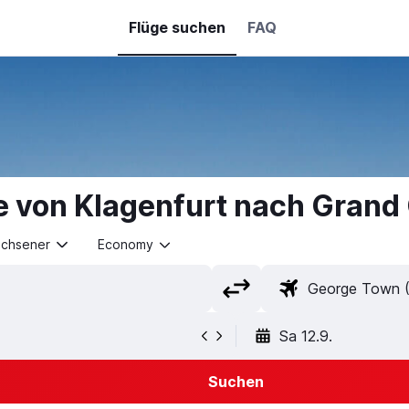
Flüge suchen
FAQ
e von Klagenfurt nach Gran
achsener
Economy
Sa 12.9.
Suchen