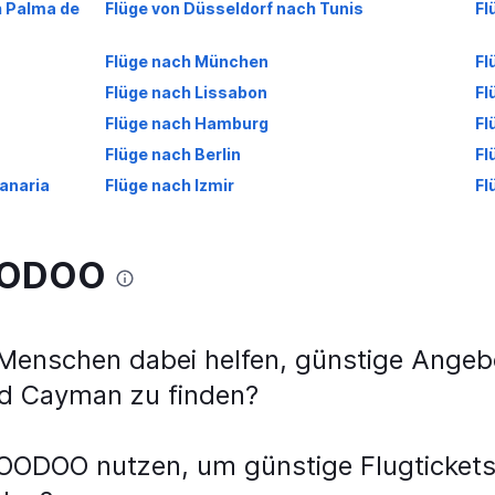
h Palma de
Flüge von Düsseldorf nach Tunis
Fl
Flüge nach München
Fl
Flüge nach Lissabon
Fl
Flüge nach Hamburg
Fl
Flüge nach Berlin
Fl
anaria
Flüge nach Izmir
Fl
WOODOO
nschen dabei helfen, günstige Angebo
nd Cayman zu finden?
OODOO nutzen, um günstige Flugtickets