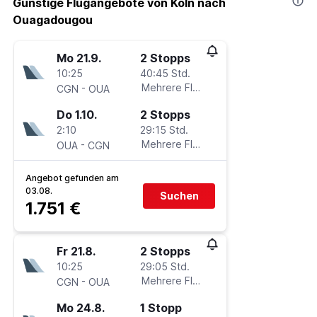
Günstige Flugangebote von Köln nach
Ouagadougou
Mo 21.9.
2 Stopps
10:25
40:45 Std.
-
Mehrere Fluglinien
CGN
OUA
Do 1.10.
2 Stopps
2:10
29:15 Std.
-
Mehrere Fluglinien
OUA
CGN
Angebot gefunden am
03.08.
Suchen
1.751 €
Fr 21.8.
2 Stopps
10:25
29:05 Std.
-
Mehrere Fluglinien
CGN
OUA
Mo 24.8.
1 Stopp