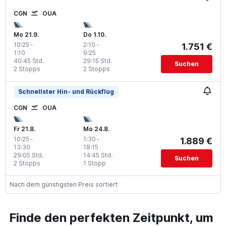
CGN
OUA
Mo 21.9.
Do 1.10.
10:25
-
2:10
-
1.751 €
1:10
9:25
40:45 Std.
29:15 Std.
Suchen
2 Stopps
2 Stopps
Schnellster Hin- und Rückflug
CGN
OUA
Fr 21.8.
Mo 24.8.
10:25
-
1:30
-
1.889 €
13:30
18:15
29:05 Std.
14:45 Std.
Suchen
2 Stopps
1 Stopp
Nach dem günstigsten Preis sortiert
Finde den perfekten Zeitpunkt, um