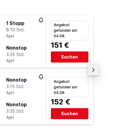
1 Stopp
Mi 23.9
Angebot
8:10 Std.
1:55
gefunden am
Ajet
-
04.08.
CGN
S
151 €
Nonstop
Do 1.10.
3:35 Std.
22:10
Suchen
Ajet
-
SAW
C
Nonstop
Fr 2.10.
Angebot
3:15 Std.
12:05
gefunden am
Ajet
-
04.08.
CGN
S
152 €
Nonstop
Fr 16.10
3:35 Std.
7:45
Suchen
Ajet
-
SAW
C