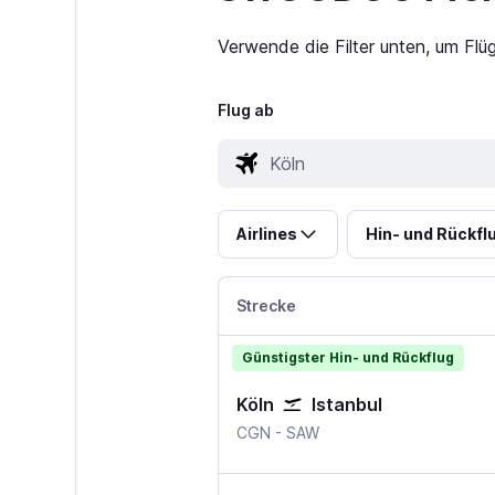
Verwende die Filter unten, um Flü
Flug ab
Airlines
Hin- und Rückfl
Strecke
Günstigster Hin- und Rückflug
Köln
Istanbul
Köln Bonn
Istanbul Sabiha Gokce
CGN
-
SAW