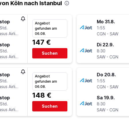
on Köln nach Istanbul
stop
Mo 31.8.
Angebot
Std.
1:55
gefunden am
sus Airlines
-
06.08.
CGN
SAW
147 €
stop
Di 22.9.
Std.
8:30
Suchen
sus Airlines
-
SAW
CGN
stop
Do 20.8.
Angebot
Std.
1:55
gefunden am
sus Airlines
-
06.08.
CGN
SAW
148 €
stop
Sa 19.9.
Std.
8:30
Suchen
sus Airlines
-
SAW
CGN