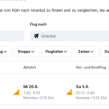
ge von Köln nach Istanbul zu finden und zu vergleichen, die 
Flug nach
ug
Stopps
Flughäfen
Zeiten
Da
Abfahrt
Hin- und Rückflug
Mi 26.8.
Sa 5.9.
1:45
-
5:55
22:15
-
0:40
n
Nonstop
3:10 Std.
Nonstop
3:25 Std.