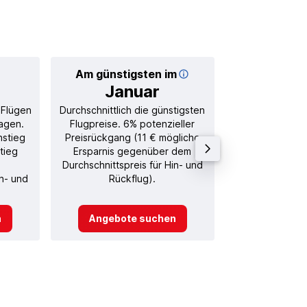
Am günstigsten im
Durchschnitt
Januar
27
 Flügen
Durchschnittlich die günstigsten
Durchschnitt
agen.
Flugpreise. 6% potenzieller
Rückflug in
nstieg
Preisrückgang (11 € mögliche
tieg
Ersparnis gegenüber dem
Durchschnittspreis für Hin- und
in- und
Rückflug).
n
Angebote suchen
Angebot