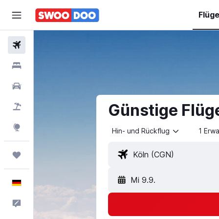
Flüg
Flüge
Hotels
Mietwagen
Günstige Flüge
Pauschalreisen
Explore
Hin- und Rückflug
1 Erw
Trips
Mi 9.9.
Deutsch
Feedback