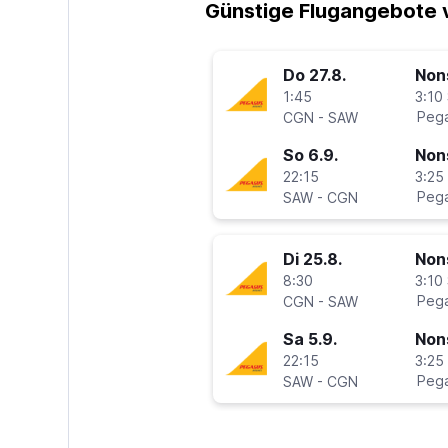
Günstige Flugangebote v
Do 27.8.
Non
1:45
3:10 
-
Pega
CGN
SAW
So 6.9.
Non
22:15
3:25 
-
Pega
SAW
CGN
Di 25.8.
Non
8:30
3:10 
-
Pega
CGN
SAW
Sa 5.9.
Non
22:15
3:25 
-
Pega
SAW
CGN