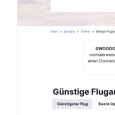
Start
Europa
Türkei
Billige Flüg
SWOODOO
normalerweise
einen Donners
Günstige Fluga
Günstigster Flug
Beste Op