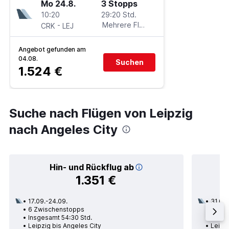
Mo 24.8.
3 Stopps
10:20
29:20 Std.
-
Mehrere Fluglinien
CRK
LEJ
Angebot gefunden am
04.08.
Suchen
1.524 €
Suche nach Flügen von Leipzig
nach Angeles City
Hin- und Rückflug ab
1.351 €
17.09.-24.09.
31.08.
6 Zwischenstopps
2 Zwi
Insgesamt 54:30 Std.
Insge
Leipzig bis Angeles City
Leipzi